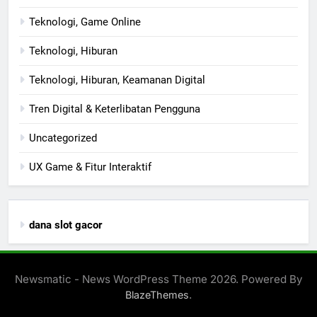
Teknologi, Game Online
Teknologi, Hiburan
Teknologi, Hiburan, Keamanan Digital
Tren Digital & Keterlibatan Pengguna
Uncategorized
UX Game & Fitur Interaktif
dana slot gacor
Newsmatic - News WordPress Theme 2026. Powered By
.
BlazeThemes