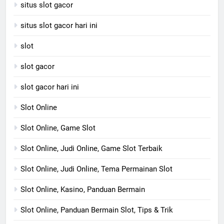
situs slot gacor
situs slot gacor hari ini
slot
slot gacor
slot gacor hari ini
Slot Online
Slot Online, Game Slot
Slot Online, Judi Online, Game Slot Terbaik
Slot Online, Judi Online, Tema Permainan Slot
Slot Online, Kasino, Panduan Bermain
Slot Online, Panduan Bermain Slot, Tips & Trik