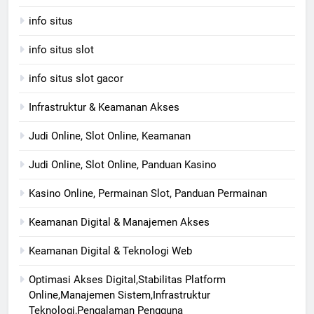
info situs
info situs slot
info situs slot gacor
Infrastruktur & Keamanan Akses
Judi Online, Slot Online, Keamanan
Judi Online, Slot Online, Panduan Kasino
Kasino Online, Permainan Slot, Panduan Permainan
Keamanan Digital & Manajemen Akses
Keamanan Digital & Teknologi Web
Optimasi Akses Digital,Stabilitas Platform
Online,Manajemen Sistem,Infrastruktur
Teknologi,Pengalaman Pengguna