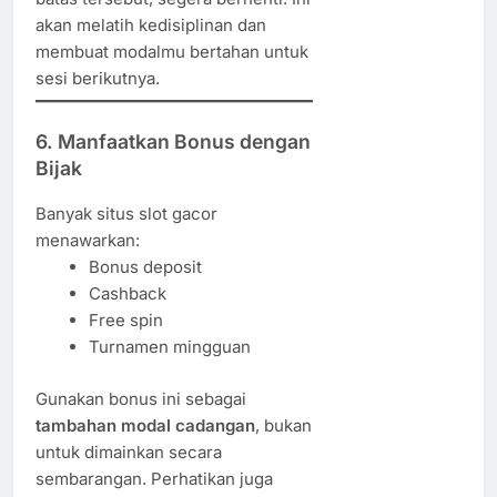
akan melatih kedisiplinan dan
membuat modalmu bertahan untuk
sesi berikutnya.
6.
Manfaatkan Bonus dengan
Bijak
Banyak situs slot gacor
menawarkan:
Bonus deposit
Cashback
Free spin
Turnamen mingguan
Gunakan bonus ini sebagai
tambahan modal cadangan
, bukan
untuk dimainkan secara
sembarangan. Perhatikan juga