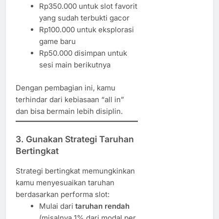
Rp350.000 untuk slot favorit
yang sudah terbukti gacor
Rp100.000 untuk eksplorasi
game baru
Rp50.000 disimpan untuk
sesi main berikutnya
Dengan pembagian ini, kamu
terhindar dari kebiasaan “all in”
dan bisa bermain lebih disiplin.
3.
Gunakan Strategi Taruhan
Bertingkat
Strategi bertingkat memungkinkan
kamu menyesuaikan taruhan
berdasarkan performa slot:
Mulai dari
taruhan rendah
(misalnya 1% dari modal per