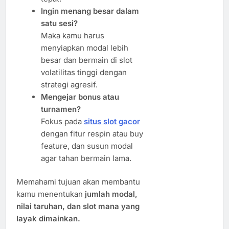
Ingin menang besar dalam
satu sesi?
Maka kamu harus
menyiapkan modal lebih
besar dan bermain di slot
volatilitas tinggi dengan
strategi agresif.
Mengejar bonus atau
turnamen?
Fokus pada
situs slot gacor
dengan fitur respin atau buy
feature, dan susun modal
agar tahan bermain lama.
Memahami tujuan akan membantu
kamu menentukan
jumlah modal,
nilai taruhan, dan slot mana yang
layak dimainkan.