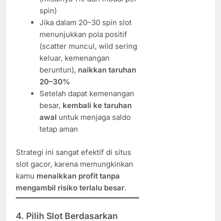
spin)
Jika dalam 20–30 spin slot
menunjukkan pola positif
(scatter muncul, wild sering
keluar, kemenangan
beruntun),
naikkan taruhan
20–30%
Setelah dapat kemenangan
besar,
kembali ke taruhan
awal
untuk menjaga saldo
tetap aman
Strategi ini sangat efektif di situs
slot gacor, karena memungkinkan
kamu
menaikkan profit tanpa
mengambil risiko terlalu besar
.
4.
Pilih Slot Berdasarkan