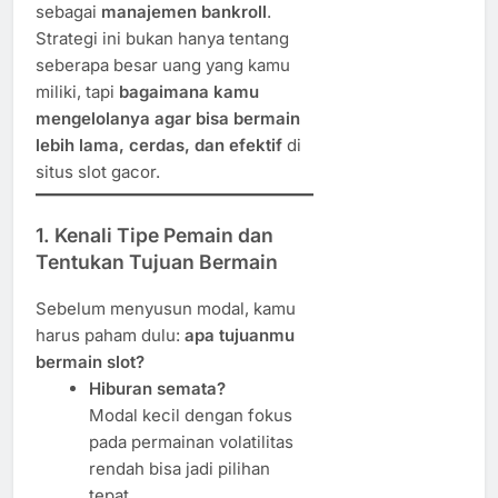
sebagai
manajemen bankroll
.
Strategi ini bukan hanya tentang
seberapa besar uang yang kamu
miliki, tapi
bagaimana kamu
mengelolanya agar bisa bermain
lebih lama, cerdas, dan efektif
di
situs slot gacor.
1.
Kenali Tipe Pemain dan
Tentukan Tujuan Bermain
Sebelum menyusun modal, kamu
harus paham dulu:
apa tujuanmu
bermain slot?
Hiburan semata?
Modal kecil dengan fokus
pada permainan volatilitas
rendah bisa jadi pilihan
tepat.