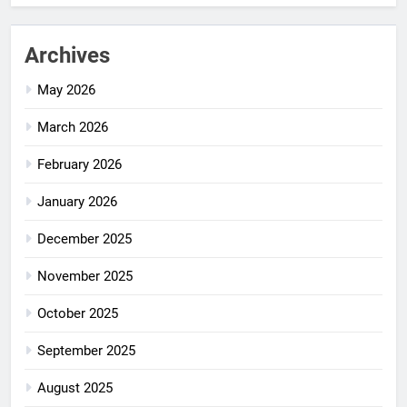
Archives
May 2026
March 2026
February 2026
January 2026
December 2025
November 2025
October 2025
September 2025
August 2025