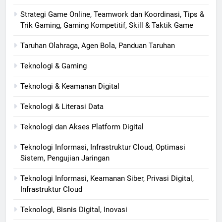
Strategi Game Online, Teamwork dan Koordinasi, Tips &
Trik Gaming, Gaming Kompetitif, Skill & Taktik Game
Taruhan Olahraga, Agen Bola, Panduan Taruhan
Teknologi & Gaming
Teknologi & Keamanan Digital
Teknologi & Literasi Data
Teknologi dan Akses Platform Digital
Teknologi Informasi, Infrastruktur Cloud, Optimasi
Sistem, Pengujian Jaringan
Teknologi Informasi, Keamanan Siber, Privasi Digital,
Infrastruktur Cloud
Teknologi, Bisnis Digital, Inovasi