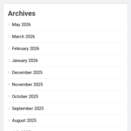
Archives
May 2026
March 2026
February 2026
January 2026
December 2025
November 2025
October 2025
September 2025
August 2025