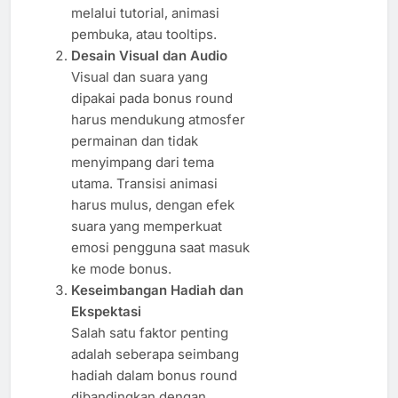
melalui tutorial, animasi
pembuka, atau tooltips.
Desain Visual dan Audio
Visual dan suara yang
dipakai pada bonus round
harus mendukung atmosfer
permainan dan tidak
menyimpang dari tema
utama. Transisi animasi
harus mulus, dengan efek
suara yang memperkuat
emosi pengguna saat masuk
ke mode bonus.
Keseimbangan Hadiah dan
Ekspektasi
Salah satu faktor penting
adalah seberapa seimbang
hadiah dalam bonus round
dibandingkan dengan