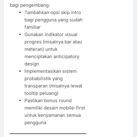
bagi pengembang:
Tambahkan opsi skip intro
bagi pengguna yang sudah
familiar
Gunakan indikator visual
progres (misalnya bar atau
meteran) untuk
menciptakan anticipatory
design
Implementasikan sistem
probabilistik yang
transparan (misalnya lewat
tooltip peluang)
Pastikan bonus round
memiliki desain mobile-first
untuk kenyamanan semua
pengguna