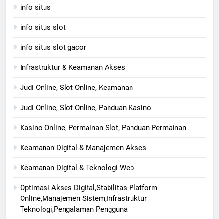
info situs
info situs slot
info situs slot gacor
Infrastruktur & Keamanan Akses
Judi Online, Slot Online, Keamanan
Judi Online, Slot Online, Panduan Kasino
Kasino Online, Permainan Slot, Panduan Permainan
Keamanan Digital & Manajemen Akses
Keamanan Digital & Teknologi Web
Optimasi Akses Digital,Stabilitas Platform
Online,Manajemen Sistem,Infrastruktur
Teknologi,Pengalaman Pengguna