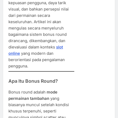
kepuasan pengguna, daya tarik
visual, dan bahkan persepsi nilai
dari permainan secara
keseluruhan. Artikel ini akan
mengulas secara menyeluruh
bagaimana sistem bonus round
dirancang, dikembangkan, dan
dievaluasi dalam konteks
slot
online
yang modern dan
berorientasi pada pengalaman
pengguna.
Apa Itu Bonus Round?
Bonus round adalah
mode
permainan tambahan
yang
biasanya muncul setelah kondisi
khusus terpenuhi, seperti
munculnya simbol scatter atau