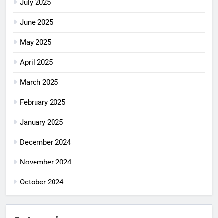
July 2025
June 2025
May 2025
April 2025
March 2025
February 2025
January 2025
December 2024
November 2024
October 2024