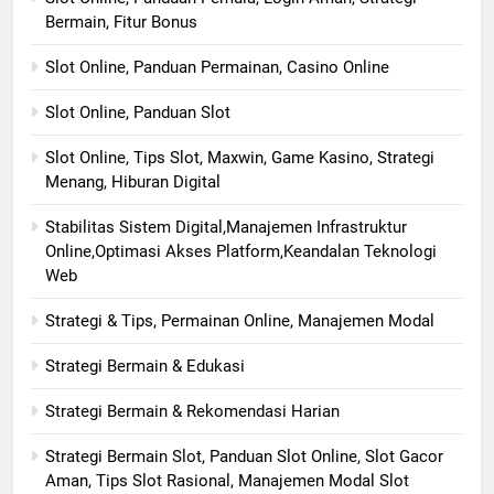
Bermain, Fitur Bonus
Slot Online, Panduan Permainan, Casino Online
Slot Online, Panduan Slot
Slot Online, Tips Slot, Maxwin, Game Kasino, Strategi
Menang, Hiburan Digital
Stabilitas Sistem Digital,Manajemen Infrastruktur
Online,Optimasi Akses Platform,Keandalan Teknologi
Web
Strategi & Tips, Permainan Online, Manajemen Modal
Strategi Bermain & Edukasi
Strategi Bermain & Rekomendasi Harian
Strategi Bermain Slot, Panduan Slot Online, Slot Gacor
Aman, Tips Slot Rasional, Manajemen Modal Slot