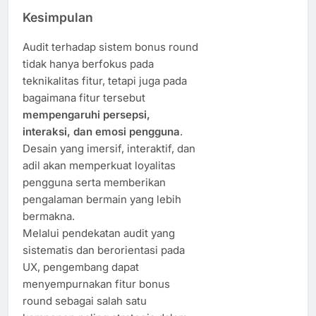
Kesimpulan
Audit terhadap sistem bonus round
tidak hanya berfokus pada
teknikalitas fitur, tetapi juga pada
bagaimana fitur tersebut
mempengaruhi persepsi,
interaksi, dan emosi pengguna
.
Desain yang imersif, interaktif, dan
adil akan memperkuat loyalitas
pengguna serta memberikan
pengalaman bermain yang lebih
bermakna.
Melalui pendekatan audit yang
sistematis dan berorientasi pada
UX, pengembang dapat
menyempurnakan fitur bonus
round sebagai salah satu