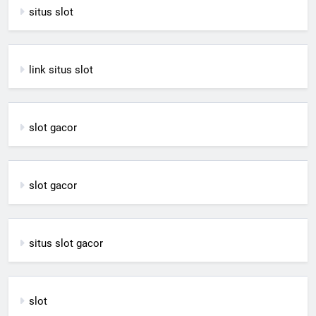
situs slot
link situs slot
slot gacor
slot gacor
situs slot gacor
slot