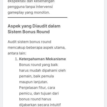
ekspektasi dan kesenangan
pengguna tanpa intervensi
gameplay yang monoton.
Aspek yang Diaudit dalam
Sistem Bonus Round
Audit sistem bonus round
mencakup beberapa aspek utama,
antara lain:
Keterpahaman Mekanisme
Bonus round yang baik
harus mudah dipahami oleh
pemain, baik pemula
maupun lanjutan.
Penjelasan fitur, cara
pemicu, dan tujuan dari
bonus round harus
dijabarkan secara intuitif