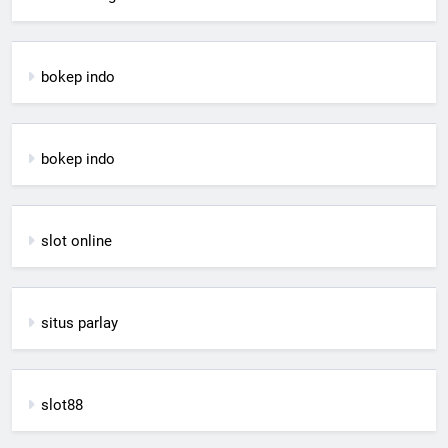
bokep indo
bokep indo
slot online
situs parlay
slot88