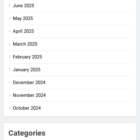
June 2025
May 2025
April 2025
March 2025
February 2025
January 2025
December 2024
November 2024
October 2024
Categories