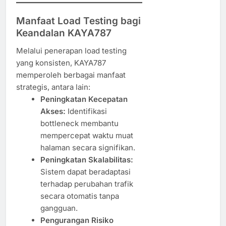
Manfaat Load Testing bagi
Keandalan KAYA787
Melalui penerapan load testing
yang konsisten, KAYA787
memperoleh berbagai manfaat
strategis, antara lain:
Peningkatan Kecepatan
Akses:
Identifikasi
bottleneck membantu
mempercepat waktu muat
halaman secara signifikan.
Peningkatan Skalabilitas:
Sistem dapat beradaptasi
terhadap perubahan trafik
secara otomatis tanpa
gangguan.
Pengurangan Risiko