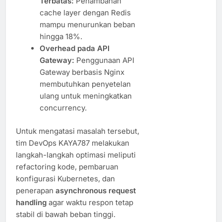
Terbatas:
Penambahan
cache layer dengan Redis
mampu menurunkan beban
hingga 18%.
Overhead pada API
Gateway:
Penggunaan API
Gateway berbasis Nginx
membutuhkan penyetelan
ulang untuk meningkatkan
concurrency.
Untuk mengatasi masalah tersebut,
tim DevOps KAYA787 melakukan
langkah-langkah optimasi meliputi
refactoring kode, pembaruan
konfigurasi Kubernetes, dan
penerapan
asynchronous request
handling
agar waktu respon tetap
stabil di bawah beban tinggi.