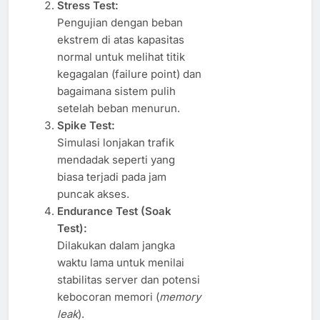
Stress Test:
Pengujian dengan beban
ekstrem di atas kapasitas
normal untuk melihat titik
kegagalan (failure point) dan
bagaimana sistem pulih
setelah beban menurun.
Spike Test:
Simulasi lonjakan trafik
mendadak seperti yang
biasa terjadi pada jam
puncak akses.
Endurance Test (Soak
Test):
Dilakukan dalam jangka
waktu lama untuk menilai
stabilitas server dan potensi
kebocoran memori (
memory
leak
).