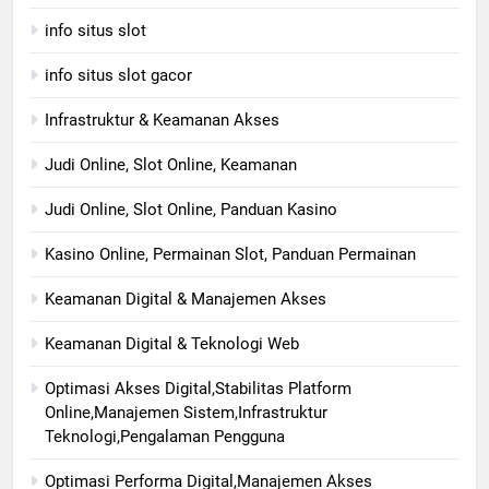
info situs slot
info situs slot gacor
Infrastruktur & Keamanan Akses
Judi Online, Slot Online, Keamanan
Judi Online, Slot Online, Panduan Kasino
Kasino Online, Permainan Slot, Panduan Permainan
Keamanan Digital & Manajemen Akses
Keamanan Digital & Teknologi Web
Optimasi Akses Digital,Stabilitas Platform
Online,Manajemen Sistem,Infrastruktur
Teknologi,Pengalaman Pengguna
Optimasi Performa Digital,Manajemen Akses