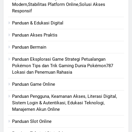
Modern,Stabilitas Platform Online,Solusi Akses
Responsif
Panduan & Edukasi Digital
Panduan Akses Praktis
Panduan Bermain
Panduan Eksplorasi Game Strategi Petualangan
Pokémon Tips dan Trik Gaming Dunia Pokémon787
Lokasi dan Penemuan Rahasia
Panduan Game Online
Panduan Pengguna, Keamanan Akses, Literasi Digital,
Sistem Login & Autentikasi, Edukasi Teknologi,
Manajemen Akun Online
Panduan Slot Online