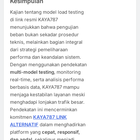
Kesimpulan
Kajian tentang model load testing
di link resmi KAYA787
menunjukkan bahwa pengujian
beban bukan sekadar prosedur
teknis, melainkan bagian integral
dari strategi pemeliharaan
performa dan keandalan sistem.
Dengan menggunakan pendekatan
multi-model testing
, monitoring
real-time, serta analisis performa
berbasis data, KAYA787 mampu
menjaga kestabilan layanan meski
menghadapi lonjakan trafik besar.
Pendekatan ini mencerminkan
komitmen
KAYA787 LINK
ALTERNATIF
dalam menghadirkan
platform yang
cepat, responsif,
dan andal
, sekaligus menjadi