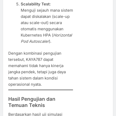
Scalability Test:
Menguji sejauh mana sistem
dapat diskalakan (scale-up
atau scale-out) secara
otomatis menggunakan
Kubernetes HPA (
Horizontal
Pod Autoscaler
).
Dengan kombinasi pengujian
tersebut, KAYA787 dapat
memahami tidak hanya kinerja
jangka pendek, tetapi juga daya
tahan sistem dalam kondisi
operasional nyata.
Hasil Pengujian dan
Temuan Teknis
Berdasarkan hasil uji simulasi