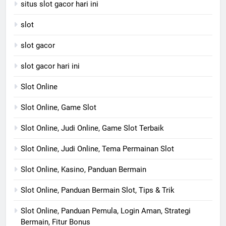
situs slot gacor hari ini
slot
slot gacor
slot gacor hari ini
Slot Online
Slot Online, Game Slot
Slot Online, Judi Online, Game Slot Terbaik
Slot Online, Judi Online, Tema Permainan Slot
Slot Online, Kasino, Panduan Bermain
Slot Online, Panduan Bermain Slot, Tips & Trik
Slot Online, Panduan Pemula, Login Aman, Strategi
Bermain, Fitur Bonus