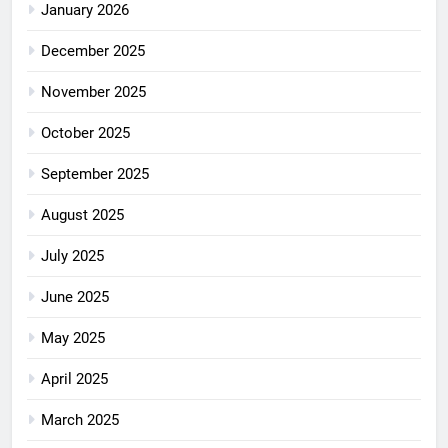
January 2026
December 2025
November 2025
October 2025
September 2025
August 2025
July 2025
June 2025
May 2025
April 2025
March 2025