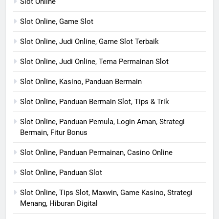
Slot Online
Slot Online, Game Slot
Slot Online, Judi Online, Game Slot Terbaik
Slot Online, Judi Online, Tema Permainan Slot
Slot Online, Kasino, Panduan Bermain
Slot Online, Panduan Bermain Slot, Tips & Trik
Slot Online, Panduan Pemula, Login Aman, Strategi
Bermain, Fitur Bonus
Slot Online, Panduan Permainan, Casino Online
Slot Online, Panduan Slot
Slot Online, Tips Slot, Maxwin, Game Kasino, Strategi
Menang, Hiburan Digital