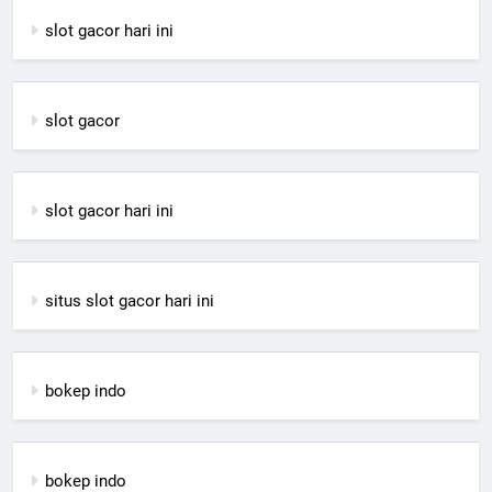
slot gacor hari ini
slot gacor
slot gacor hari ini
situs slot gacor hari ini
bokep indo
bokep indo