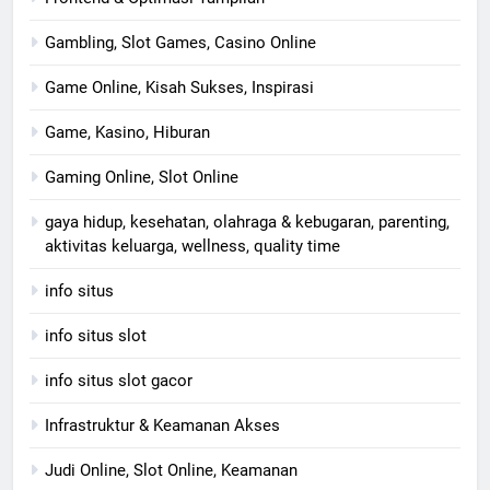
Gambling, Slot Games, Casino Online
Game Online, Kisah Sukses, Inspirasi
Game, Kasino, Hiburan
Gaming Online, Slot Online
gaya hidup, kesehatan, olahraga & kebugaran, parenting,
aktivitas keluarga, wellness, quality time
info situs
info situs slot
info situs slot gacor
Infrastruktur & Keamanan Akses
Judi Online, Slot Online, Keamanan