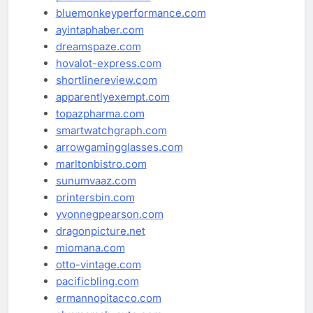
bluemonkeyperformance.com
ayintaphaber.com
dreamspaze.com
hovalot-express.com
shortlinereview.com
apparentlyexempt.com
topazpharma.com
smartwatchgraph.com
arrowgamingglasses.com
marltonbistro.com
sunumvaaz.com
printersbin.com
yvonnegpearson.com
dragonpicture.net
miomana.com
otto-vintage.com
pacificbling.com
ermannopitacco.com