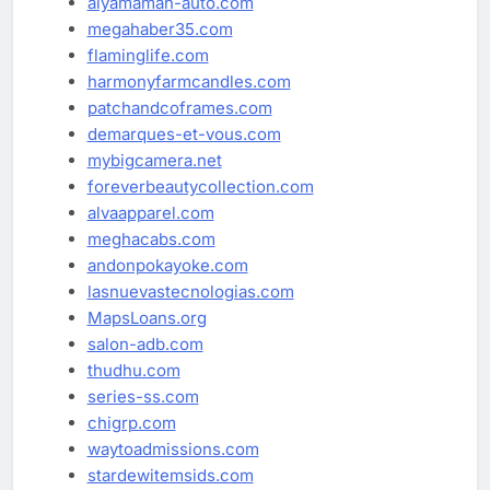
alyamamah-auto.com
megahaber35.com
flaminglife.com
harmonyfarmcandles.com
patchandcoframes.com
demarques-et-vous.com
mybigcamera.net
foreverbeautycollection.com
alvaapparel.com
meghacabs.com
andonpokayoke.com
lasnuevastecnologias.com
MapsLoans.org
salon-adb.com
thudhu.com
series-ss.com
chigrp.com
waytoadmissions.com
stardewitemsids.com