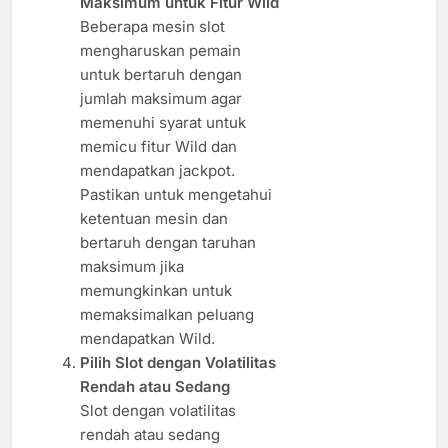
Maksimum untuk Fitur Wild
Beberapa mesin slot
mengharuskan pemain
untuk bertaruh dengan
jumlah maksimum agar
memenuhi syarat untuk
memicu fitur Wild dan
mendapatkan jackpot.
Pastikan untuk mengetahui
ketentuan mesin dan
bertaruh dengan taruhan
maksimum jika
memungkinkan untuk
memaksimalkan peluang
mendapatkan Wild.
Pilih Slot dengan Volatilitas
Rendah atau Sedang
Slot dengan volatilitas
rendah atau sedang