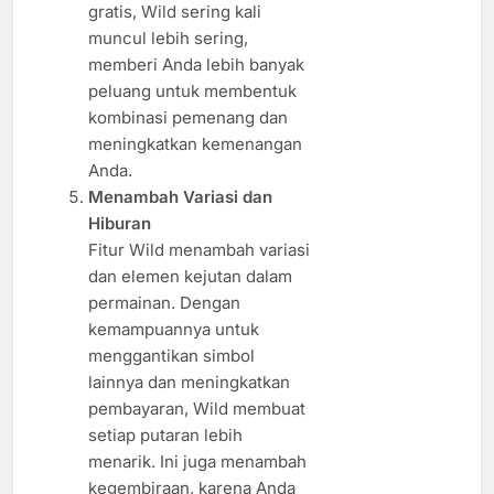
gratis, Wild sering kali
muncul lebih sering,
memberi Anda lebih banyak
peluang untuk membentuk
kombinasi pemenang dan
meningkatkan kemenangan
Anda.
Menambah Variasi dan
Hiburan
Fitur Wild menambah variasi
dan elemen kejutan dalam
permainan. Dengan
kemampuannya untuk
menggantikan simbol
lainnya dan meningkatkan
pembayaran, Wild membuat
setiap putaran lebih
menarik. Ini juga menambah
kegembiraan, karena Anda