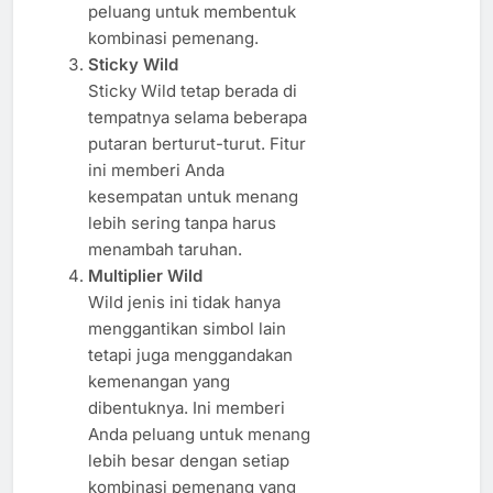
peluang untuk membentuk
kombinasi pemenang.
Sticky Wild
Sticky Wild tetap berada di
tempatnya selama beberapa
putaran berturut-turut. Fitur
ini memberi Anda
kesempatan untuk menang
lebih sering tanpa harus
menambah taruhan.
Multiplier Wild
Wild jenis ini tidak hanya
menggantikan simbol lain
tetapi juga menggandakan
kemenangan yang
dibentuknya. Ini memberi
Anda peluang untuk menang
lebih besar dengan setiap
kombinasi pemenang yang