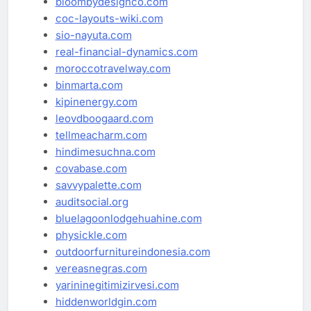
bloombydesignco.com
coc-layouts-wiki.com
sio-nayuta.com
real-financial-dynamics.com
moroccotravelway.com
binmarta.com
kipinenergy.com
leovdboogaard.com
tellmeacharm.com
hindimesuchna.com
covabase.com
savvypalette.com
auditsocial.org
bluelagoonlodgehuahine.com
physickle.com
outdoorfurnitureindonesia.com
vereasnegras.com
yarininegitimizirvesi.com
hiddenworldgin.com