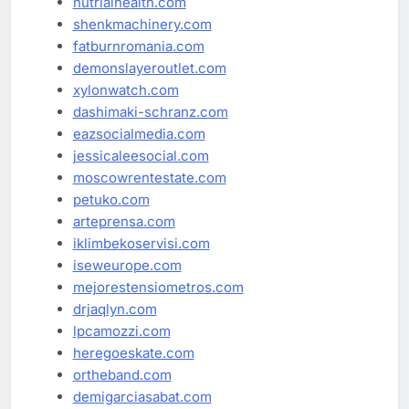
nutrialhealth.com
shenkmachinery.com
fatburnromania.com
demonslayeroutlet.com
xylonwatch.com
dashimaki-schranz.com
eazsocialmedia.com
jessicaleesocial.com
moscowrentestate.com
petuko.com
arteprensa.com
iklimbekoservisi.com
iseweurope.com
mejorestensiometros.com
drjaqlyn.com
lpcamozzi.com
heregoeskate.com
ortheband.com
demigarciasabat.com