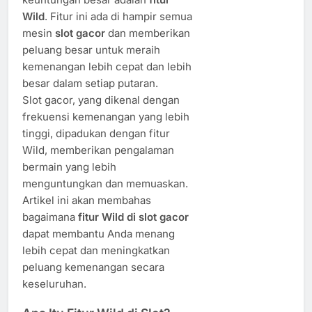
Wild
. Fitur ini ada di hampir semua
mesin
slot gacor
dan memberikan
peluang besar untuk meraih
kemenangan lebih cepat dan lebih
besar dalam setiap putaran.
Slot gacor, yang dikenal dengan
frekuensi kemenangan yang lebih
tinggi, dipadukan dengan fitur
Wild, memberikan pengalaman
bermain yang lebih
menguntungkan dan memuaskan.
Artikel ini akan membahas
bagaimana
fitur Wild di slot gacor
dapat membantu Anda menang
lebih cepat dan meningkatkan
peluang kemenangan secara
keseluruhan.