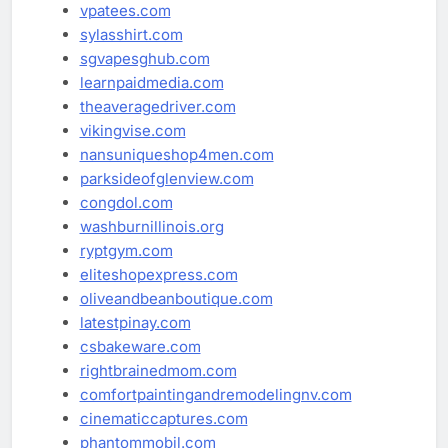
vpatees.com
sylasshirt.com
sgvapesghub.com
learnpaidmedia.com
theaveragedriver.com
vikingvise.com
nansuniqueshop4men.com
parksideofglenview.com
congdol.com
washburnillinois.org
ryptgym.com
eliteshopexpress.com
oliveandbeanboutique.com
latestpinay.com
csbakeware.com
rightbrainedmom.com
comfortpaintingandremodelingnv.com
cinematiccaptures.com
phantommobil.com