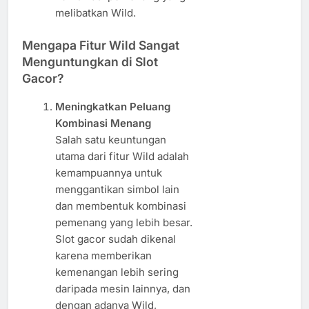
melibatkan Wild.
Mengapa Fitur Wild Sangat
Menguntungkan di Slot
Gacor?
Meningkatkan Peluang
Kombinasi Menang
Salah satu keuntungan
utama dari fitur Wild adalah
kemampuannya untuk
menggantikan simbol lain
dan membentuk kombinasi
pemenang yang lebih besar.
Slot gacor sudah dikenal
karena memberikan
kemenangan lebih sering
daripada mesin lainnya, dan
dengan adanya Wild,