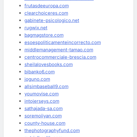
frutasdeeuropa.com
clearchoiceres.com
gabinete-psicologico.net
rugwix.net
bagmagstore.com
esoespoliticamenteincorrecto.com
middlemanagement-tamao.com
centrocommerciale-brescia.com
sheilalovesbooks.com
bibanko6.com
joguno.com
allsimbaseball9.com
youmovise.com
intojerseys.com
sathajada-sa.com
soremoiiyan.com
county-house.com
thephotographyfund.com