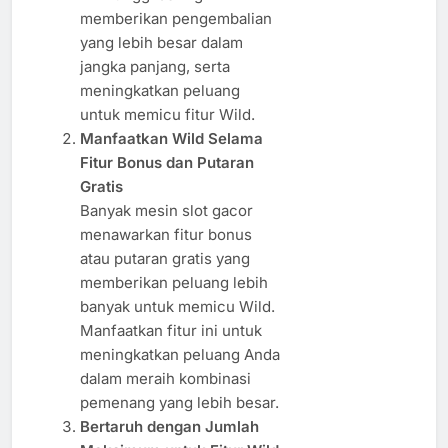
memberikan pengembalian
yang lebih besar dalam
jangka panjang, serta
meningkatkan peluang
untuk memicu fitur Wild.
Manfaatkan Wild Selama
Fitur Bonus dan Putaran
Gratis
Banyak mesin slot gacor
menawarkan fitur bonus
atau putaran gratis yang
memberikan peluang lebih
banyak untuk memicu Wild.
Manfaatkan fitur ini untuk
meningkatkan peluang Anda
dalam meraih kombinasi
pemenang yang lebih besar.
Bertaruh dengan Jumlah