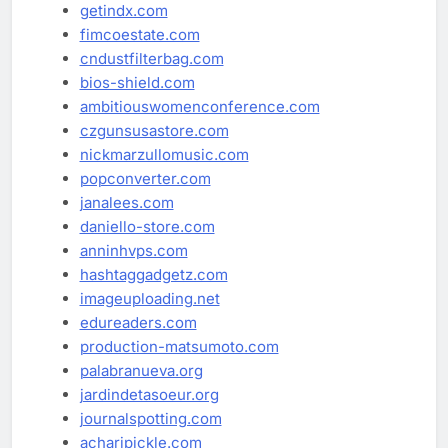
getindx.com
fimcoestate.com
cndustfilterbag.com
bios-shield.com
ambitiouswomenconference.com
czgunsusastore.com
nickmarzullomusic.com
popconverter.com
janalees.com
daniello-store.com
anninhvps.com
hashtaggadgetz.com
imageuploading.net
edureaders.com
production-matsumoto.com
palabranueva.org
jardindetasoeur.org
journalspotting.com
acharipickle.com