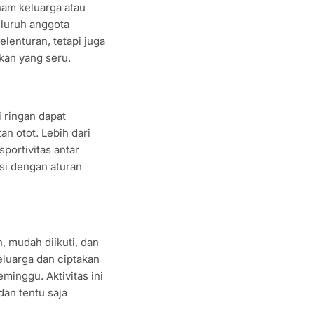
enam keluarga atau
eluruh anggota
kelenturan, tetapi juga
kan yang seru.
i ringan dapat
n otot. Lebih dari
sportivitas antar
asi dengan aturan
 mudah diikuti, dan
keluarga dan ciptakan
eminggu. Aktivitas ini
dan tentu saja