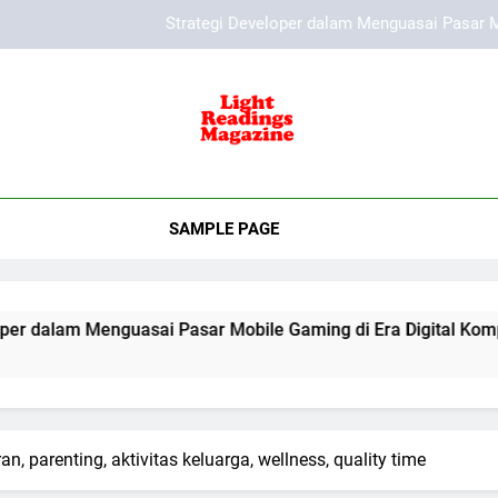
Strategi Developer dalam Menguasai Pasar Mo
Teknologi Streaming Game da
Cara Menghindari Kesalahan Umum Saat Akses
ht Readings Magazine
Cara Mudah Menggunakan 
tikel Informatif Dari Light Readings Magazine.
Strategi Developer dalam Menguasai Pasar Mo
SAMPLE PAGE
Teknologi Streaming Game da
Cara Menghindari Kesalahan Umum Saat Akses
enguasai Pasar Mobile Gaming di Era Digital Kompetitif
, parenting, aktivitas keluarga, wellness, quality time