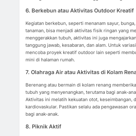
6. Berkebun atau Aktivitas Outdoor Kreatif
Kegiatan berkebun, seperti menanam sayur, bunga,
tanaman, bisa menjadi aktivitas fisik ringan yang 
menggerakkan tubuh, aktivitas ini juga mengajarka
tanggung jawab, kesabaran, dan alam. Untuk variasi
mencoba proyek kreatif outdoor lain seperti membu
mini di halaman rumah.
7. Olahraga Air atau Aktivitas di Kolam Ren
Berenang atau bermain di kolam renang memberikan
tubuh yang menyenangkan, terutama bagi anak-ana
Aktivitas ini melatih kekuatan otot, keseimbangan, 
kardiovaskular. Pastikan selalu ada pengawasan o
bagi anak-anak.
8. Piknik Aktif