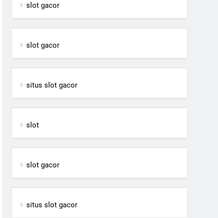
slot gacor
slot gacor
situs slot gacor
slot
slot gacor
situs slot gacor