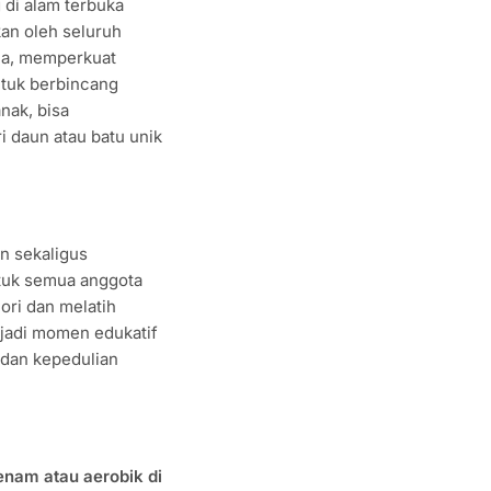
g di alam terbuka
kan oleh seluruh
ina, memperkuat
ntuk berbincang
nak, bisa
 daun atau batu unik
n sekaligus
ntuk semua anggota
ori dan melatih
jadi momen edukatif
 dan kepedulian
enam atau aerobik di