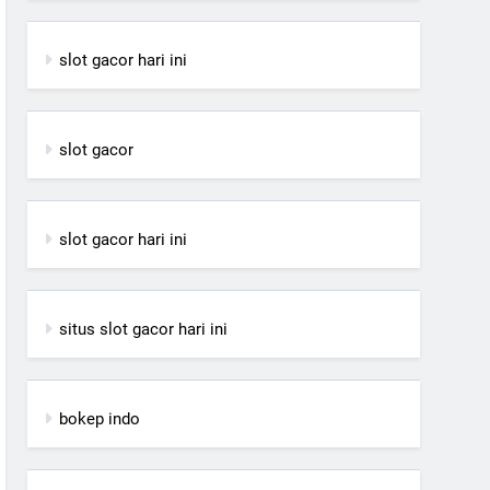
slot gacor hari ini
slot gacor
slot gacor hari ini
situs slot gacor hari ini
bokep indo