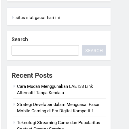
situs slot gacor hari ini
Search
SEARCH
Recent Posts
Cara Mudah Menggunakan LAE138 Link
Alternatif Tanpa Kendala
Strategi Developer dalam Menguasai Pasar
Mobile Gaming di Era Digital Kompetitif
Teknologi Streaming Game dan Popularitas