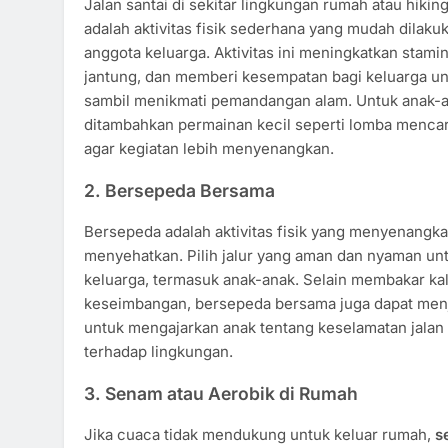
Jalan santai di sekitar lingkungan rumah atau hikin
adalah aktivitas fisik sederhana yang mudah dilaku
anggota keluarga. Aktivitas ini meningkatkan stam
jantung, dan memberi kesempatan bagi keluarga u
sambil menikmati pemandangan alam. Untuk anak-a
ditambahkan permainan kecil seperti lomba mencari
agar kegiatan lebih menyenangkan.
2. Bersepeda Bersama
Bersepeda adalah aktivitas fisik yang menyenangka
menyehatkan. Pilih jalur yang aman dan nyaman u
keluarga, termasuk anak-anak. Selain membakar kal
keseimbangan, bersepeda bersama juga dapat men
untuk mengajarkan anak tentang keselamatan jalan
terhadap lingkungan.
3. Senam atau Aerobik di Rumah
Jika cuaca tidak mendukung untuk keluar rumah,
s