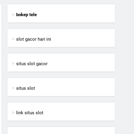
bokep tele
slot gacor hari ini
situs slot gacor
situs slot
link situs slot