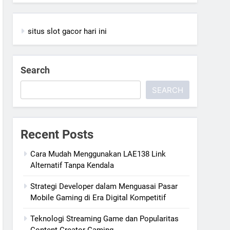
situs slot gacor hari ini
Search
SEARCH
Recent Posts
Cara Mudah Menggunakan LAE138 Link
Alternatif Tanpa Kendala
Strategi Developer dalam Menguasai Pasar
Mobile Gaming di Era Digital Kompetitif
Teknologi Streaming Game dan Popularitas