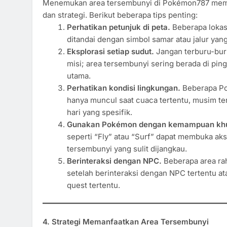
Menemukan area tersembunyi di Pokémon787 memb
dan strategi. Berikut beberapa tips penting:
Perhatikan petunjuk di peta.
Beberapa lokas
ditandai dengan simbol samar atau jalur yang
Eksplorasi setiap sudut.
Jangan terburu-bur
misi; area tersembunyi sering berada di pingg
utama.
Perhatikan kondisi lingkungan.
Beberapa Po
hanya muncul saat cuaca tertentu, musim ter
hari yang spesifik.
Gunakan Pokémon dengan kemampuan kh
seperti “Fly” atau “Surf” dapat membuka aks
tersembunyi yang sulit dijangkau.
Berinteraksi dengan NPC.
Beberapa area rah
setelah berinteraksi dengan NPC tertentu a
quest tertentu.
4. Strategi Memanfaatkan Area Tersembunyi