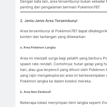
Dengan kata lain, area tersembunyi bukan sekadar 
penting dari pengalaman bermain Pokémon787.
2. Jenis-Jenis Area Tersembunyi
Area tersembunyi di Pokémon787 dapat dikategori
konten dan tantangan yang ditawarkan:
a. Area Pokémon Langka
Area ini menjadi surga bagi pelatih yang berburu
spawn rate rendah. Contohnya: hutan gelap yang 
hari, atau gua terpencil yang dihuni oleh Pokémon 
yang rajin mengeksplorasi area ini berkesempata
Pokémon langka ke dalam koleksi mereka.
b. Area Item Eksklusif
Beberapa lokasi menyimpan item langka seperti
Evo