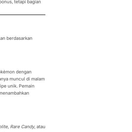
bonus, tetapi bagian
kan berdasarkan
 Pokémon dengan
hanya muncul di malam
tipe unik. Pemain
n menambahkan
lite
,
Rare Candy
, atau