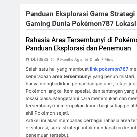
Panduan Eksplorasi Game Strategi
Gaming Dunia Pokémon787 Lokasi
Rahasia Area Tersembunyi di Pokém
Panduan Eksplorasi dan Penemuan
Db13883
9 Months Ago
0
7 Mins
Salah satu hal yang membuat
link pokemon787
men
keberadaan
area tersembunyi
yang penuh misteri. 
hanya menghadirkan pemandangan unik, tetapi ju
Pokémon langka, item spesial, dan tantangan yang 
lokasi biasa. Mengetahui cara menemukan dan me
tersembunyi ini merupakan kunci bagi setiap pelati
ahli Pokémon sejati.
Artikel ini akan membahas berbagai rahasia area te
eksplorasi, serta strategi untuk mendapatkan keun
penemuan tersebut.