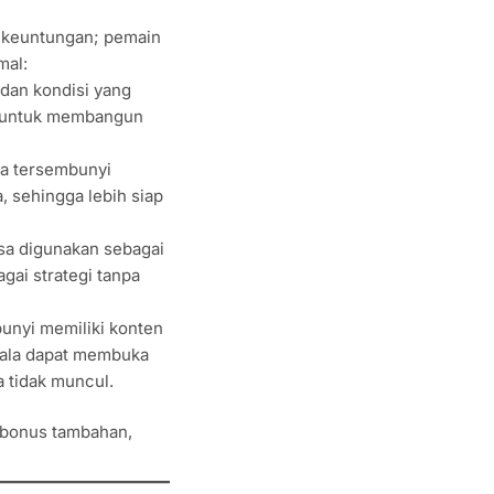
 keuntungan; pemain
mal:
dan kondisi yang
 untuk membangun
a tersembunyi
, sehingga lebih siap
sa digunakan sebagai
ai strategi tanpa
unyi memiliki konten
kala dapat membuka
 tidak muncul.
a bonus tambahan,