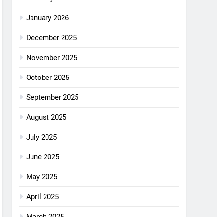
January 2026
December 2025
November 2025
October 2025
September 2025
August 2025
July 2025
June 2025
May 2025
April 2025
March 2025