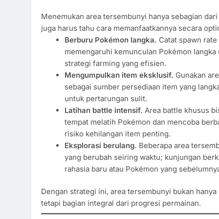
Menemukan area tersembunyi hanya sebagian dari
juga harus tahu cara memanfaatkannya secara opti
Berburu Pokémon langka.
Catat spawn rate 
memengaruhi kemunculan Pokémon langka
strategi farming yang efisien.
Mengumpulkan item eksklusif.
Gunakan are
sebagai sumber persediaan item yang langka
untuk pertarungan sulit.
Latihan battle intensif.
Area battle khusus bi
tempat melatih Pokémon dan mencoba berbag
risiko kehilangan item penting.
Eksplorasi berulang.
Beberapa area tersemb
yang berubah seiring waktu; kunjungan ber
rahasia baru atau Pokémon yang sebelumnya
Dengan strategi ini, area tersembunyi bukan hany
tetapi bagian integral dari progresi permainan.