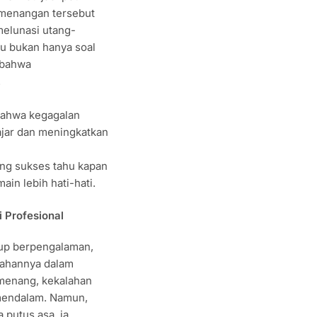
menangan tersebut
melunasi utang-
u bukan hanya soal
 bahwa
.
ahwa kegagalan
ajar dan meningkatkan
ng sukses tahu kapan
in lebih hati-hati.
i Profesional
kup berpengalaman,
alahannya dalam
 menang, kekalahan
 mendalam. Namun,
 putus asa, ia