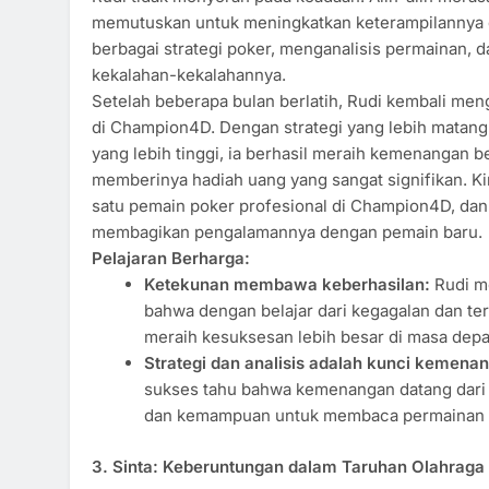
memutuskan untuk meningkatkan keterampilannya
berbagai strategi poker, menganalisis permainan, da
kekalahan-kekalahannya.
Setelah beberapa bulan berlatih, Rudi kembali men
di Champion4D. Dengan strategi yang lebih matang
yang lebih tinggi, ia berhasil meraih kemenangan b
memberinya hadiah uang yang sangat signifikan. Kin
satu pemain poker profesional di Champion4D, dan 
membagikan pengalamannya dengan pemain baru.
Pelajaran Berharga:
Ketekunan membawa keberhasilan:
Rudi me
bahwa dengan belajar dari kegagalan dan terus
meraih kesuksesan lebih besar di masa depa
Strategi dan analisis adalah kunci kemena
sukses tahu bahwa kemenangan datang dari 
dan kemampuan untuk membaca permainan 
3. Sinta: Keberuntungan dalam Taruhan Olahraga