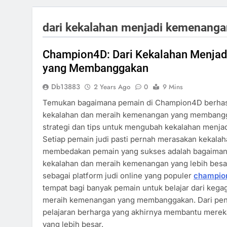
dari kekalahan menjadi kemenanga
Champion4D: Dari Kekalahan Menja
yang Membanggakan
Db13883
2 Years Ago
0
9 Mins
Temukan bagaimana pemain di Champion4D berhasil
kekalahan dan meraih kemenangan yang membangga
strategi dan tips untuk mengubah kekalahan menja
Setiap pemain judi pasti pernah merasakan kekala
membedakan pemain yang sukses adalah bagaimana
kekalahan dan meraih kemenangan yang lebih bes
sebagai platform judi online yang populer
champio
tempat bagi banyak pemain untuk belajar dari kega
meraih kemenangan yang membanggakan. Dari pen
pelajaran berharga yang akhirnya membantu mere
yang lebih besar.