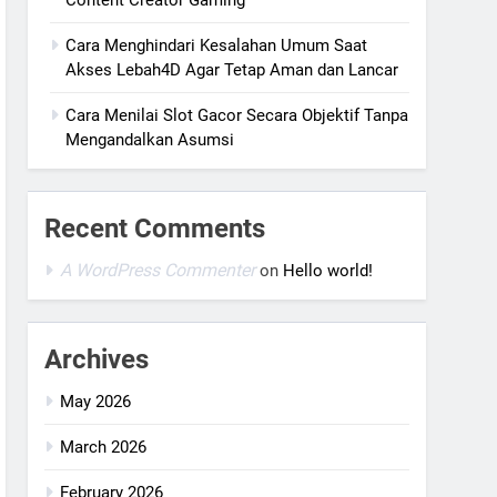
Content Creator Gaming
Cara Menghindari Kesalahan Umum Saat
Akses Lebah4D Agar Tetap Aman dan Lancar
Cara Menilai Slot Gacor Secara Objektif Tanpa
Mengandalkan Asumsi
Recent Comments
A WordPress Commenter
on
Hello world!
Archives
May 2026
March 2026
February 2026