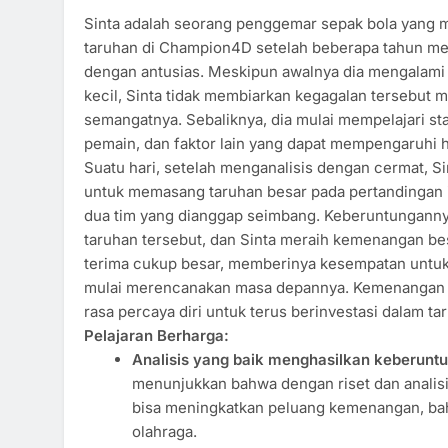
Sinta adalah seorang penggemar sepak bola yang
taruhan di Champion4D setelah beberapa tahun me
dengan antusias. Meskipun awalnya dia mengalami
kecil, Sinta tidak membiarkan kegagalan tersebut 
semangatnya. Sebaliknya, dia mulai mempelajari stat
pemain, dan faktor lain yang dapat mempengaruhi h
Suatu hari, setelah menganalisis dengan cermat, 
untuk memasang taruhan besar pada pertandingan i
dua tim yang dianggap seimbang. Keberuntunganny
taruhan tersebut, dan Sinta meraih kemenangan bes
terima cukup besar, memberinya kesempatan untuk
mulai merencanakan masa depannya. Kemenangan 
rasa percaya diri untuk terus berinvestasi dalam ta
Pelajaran Berharga:
Analisis yang baik menghasilkan keberunt
menunjukkan bahwa dengan riset dan analisi
bisa meningkatkan peluang kemenangan, ba
olahraga.