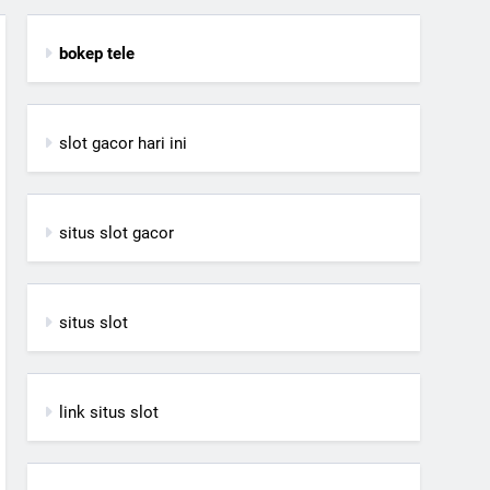
bokep tele
slot gacor hari ini
situs slot gacor
situs slot
link situs slot