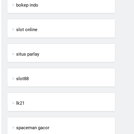
bokep indo
slot online
situs parlay
slot88
lk21
spaceman gacor