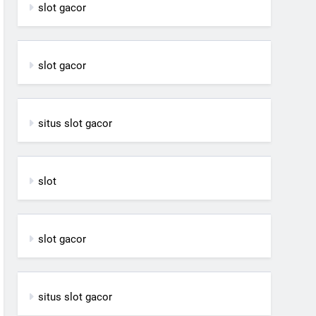
slot gacor
slot gacor
situs slot gacor
slot
slot gacor
situs slot gacor