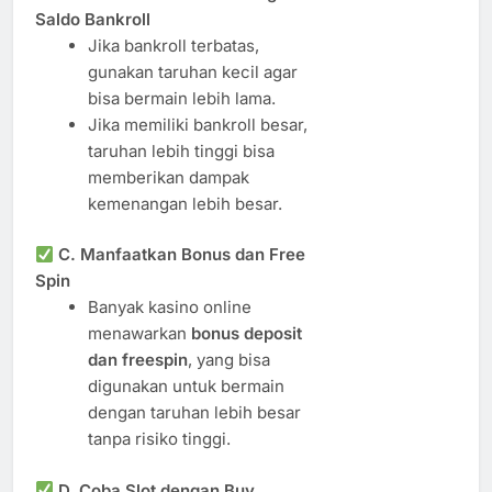
Saldo Bankroll
Jika bankroll terbatas,
gunakan taruhan kecil agar
bisa bermain lebih lama.
Jika memiliki bankroll besar,
taruhan lebih tinggi bisa
memberikan dampak
kemenangan lebih besar.
C. Manfaatkan Bonus dan Free
Spin
Banyak kasino online
menawarkan
bonus deposit
dan freespin
, yang bisa
digunakan untuk bermain
dengan taruhan lebih besar
tanpa risiko tinggi.
D. Coba Slot dengan Buy