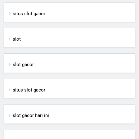
situs slot gacor
slot
slot gacor
situs slot gacor
slot gacor hari ini