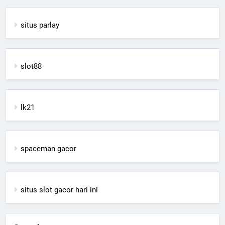
situs parlay
slot88
lk21
spaceman gacor
situs slot gacor hari ini