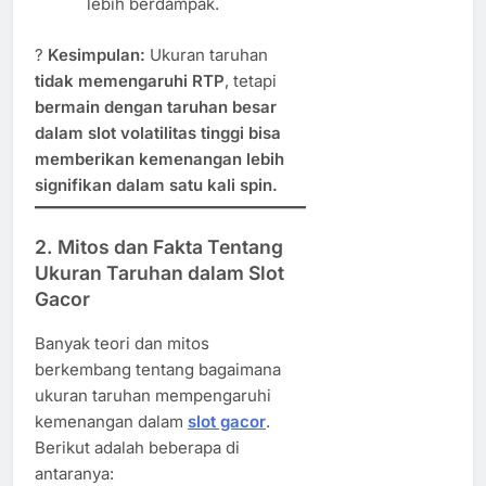
lebih berdampak.
?
Kesimpulan:
Ukuran taruhan
tidak memengaruhi RTP
, tetapi
bermain dengan taruhan besar
dalam slot volatilitas tinggi bisa
memberikan kemenangan lebih
signifikan dalam satu kali spin.
2. Mitos dan Fakta Tentang
Ukuran Taruhan dalam Slot
Gacor
Banyak teori dan mitos
berkembang tentang bagaimana
ukuran taruhan mempengaruhi
kemenangan dalam
slot gacor
.
Berikut adalah beberapa di
antaranya: