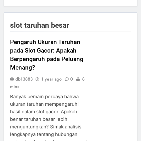
slot taruhan besar
Pengaruh Ukuran Taruhan
pada Slot Gacor: Apakah
Berpengaruh pada Peluang
Menang?
db13883
1 year ago
0
8
mins
Banyak pemain percaya bahwa
ukuran taruhan mempengaruhi
hasil dalam slot gacor. Apakah
benar taruhan besar lebih
menguntungkan? Simak analisis
lengkapnya tentang hubungan