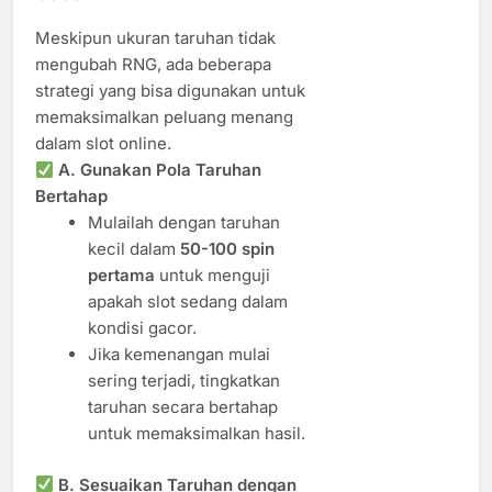
Meskipun ukuran taruhan tidak
mengubah RNG, ada beberapa
strategi yang bisa digunakan untuk
memaksimalkan peluang menang
dalam slot online.
A. Gunakan Pola Taruhan
Bertahap
Mulailah dengan taruhan
kecil dalam
50-100 spin
pertama
untuk menguji
apakah slot sedang dalam
kondisi gacor.
Jika kemenangan mulai
sering terjadi, tingkatkan
taruhan secara bertahap
untuk memaksimalkan hasil.
B. Sesuaikan Taruhan dengan