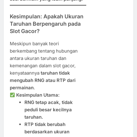
Kesimpulan: Apakah Ukuran
Taruhan Berpengaruh pada
Slot Gacor?
Meskipun banyak teori
berkembang tentang hubungan
antara ukuran taruhan dan
kemenangan dalam slot gacor,
kenyataannya
taruhan tidak
mengubah RNG atau RTP dari
permainan
.
Kesimpulan Utama:
RNG tetap acak, tidak
peduli besar kecilnya
taruhan.
RTP tidak berubah
berdasarkan ukuran