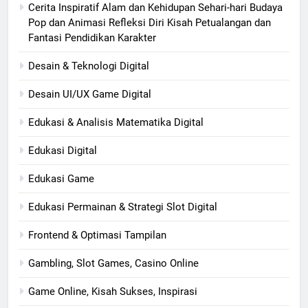
Cerita Inspiratif Alam dan Kehidupan Sehari-hari Budaya
Pop dan Animasi Refleksi Diri Kisah Petualangan dan
Fantasi Pendidikan Karakter
Desain & Teknologi Digital
Desain UI/UX Game Digital
Edukasi & Analisis Matematika Digital
Edukasi Digital
Edukasi Game
Edukasi Permainan & Strategi Slot Digital
Frontend & Optimasi Tampilan
Gambling, Slot Games, Casino Online
Game Online, Kisah Sukses, Inspirasi