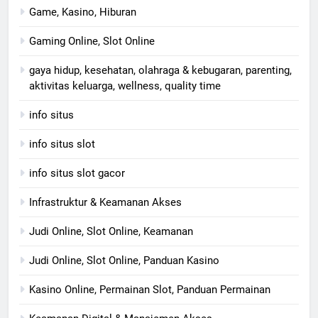
Game, Kasino, Hiburan
Gaming Online, Slot Online
gaya hidup, kesehatan, olahraga & kebugaran, parenting,
aktivitas keluarga, wellness, quality time
info situs
info situs slot
info situs slot gacor
Infrastruktur & Keamanan Akses
Judi Online, Slot Online, Keamanan
Judi Online, Slot Online, Panduan Kasino
Kasino Online, Permainan Slot, Panduan Permainan