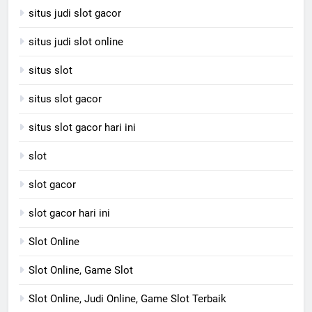
situs judi slot gacor
situs judi slot online
situs slot
situs slot gacor
situs slot gacor hari ini
slot
slot gacor
slot gacor hari ini
Slot Online
Slot Online, Game Slot
Slot Online, Judi Online, Game Slot Terbaik