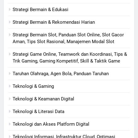
Strategi Bermain & Edukasi
Strategi Bermain & Rekomendasi Harian
Strategi Bermain Slot, Panduan Slot Online, Slot Gacor
Aman, Tips Slot Rasional, Manajemen Modal Slot
Strategi Game Online, Teamwork dan Koordinasi, Tips &
Trik Gaming, Gaming Kompetitif, Skill & Taktik Game
Taruhan Olahraga, Agen Bola, Panduan Taruhan
Teknologi & Gaming
Teknologi & Keamanan Digital
Teknologi & Literasi Data
Teknologi dan Akses Platform Digital
Teknologi Informasi, Infrastruktur Cloud, Optimasi