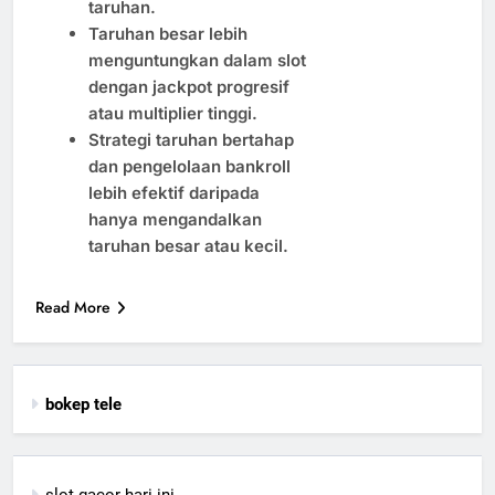
taruhan.
Taruhan besar lebih
menguntungkan dalam slot
dengan jackpot progresif
atau multiplier tinggi.
Strategi taruhan bertahap
dan pengelolaan bankroll
lebih efektif daripada
hanya mengandalkan
taruhan besar atau kecil.
Read More
bokep tele
slot gacor hari ini