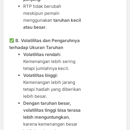
RTP tidak berubah
meskipun pemain
menggunakan
taruhan kecil
atau besar
.
B. Volatilitas dan Pengaruhnya
terhadap Ukuran Taruhan
Volatilitas rendah:
Kemenangan lebih sering
tetapi jumlahnya kecil.
Volatilitas tinggi:
Kemenangan lebih jarang
tetapi hadiah yang diberikan
lebih besar.
Dengan taruhan besar,
volatilitas tinggi bisa terasa
lebih menguntungkan
,
karena kemenangan besar