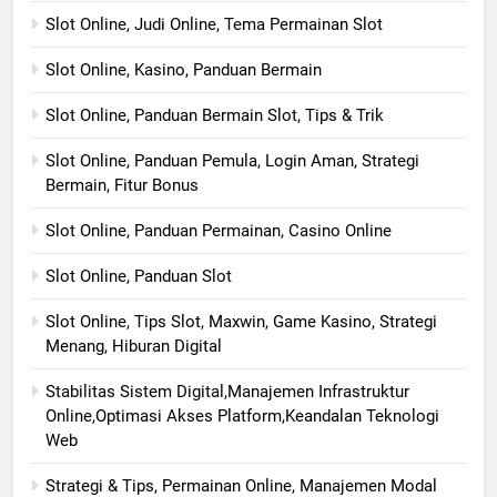
Slot Online, Judi Online, Tema Permainan Slot
Slot Online, Kasino, Panduan Bermain
Slot Online, Panduan Bermain Slot, Tips & Trik
Slot Online, Panduan Pemula, Login Aman, Strategi
Bermain, Fitur Bonus
Slot Online, Panduan Permainan, Casino Online
Slot Online, Panduan Slot
Slot Online, Tips Slot, Maxwin, Game Kasino, Strategi
Menang, Hiburan Digital
Stabilitas Sistem Digital,Manajemen Infrastruktur
Online,Optimasi Akses Platform,Keandalan Teknologi
Web
Strategi & Tips, Permainan Online, Manajemen Modal