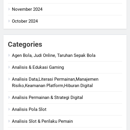
November 2024
October 2024
Categories
Agen Bola, Judi Online, Taruhan Sepak Bola
Analisis & Edukasi Gaming
Analisis Data,Literasi Permainan,Manajemen
Risiko,Keamanan Platform,Hiburan Digital
Analisis Permainan & Strategi Digital
Analisis Pola Slot
Analisis Slot & Perilaku Pemain