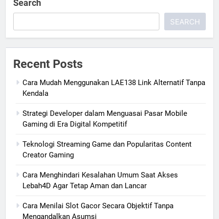
Search
SEARCH
Recent Posts
Cara Mudah Menggunakan LAE138 Link Alternatif Tanpa
Kendala
Strategi Developer dalam Menguasai Pasar Mobile
Gaming di Era Digital Kompetitif
Teknologi Streaming Game dan Popularitas Content
Creator Gaming
Cara Menghindari Kesalahan Umum Saat Akses
Lebah4D Agar Tetap Aman dan Lancar
Cara Menilai Slot Gacor Secara Objektif Tanpa
Mengandalkan Asumsi