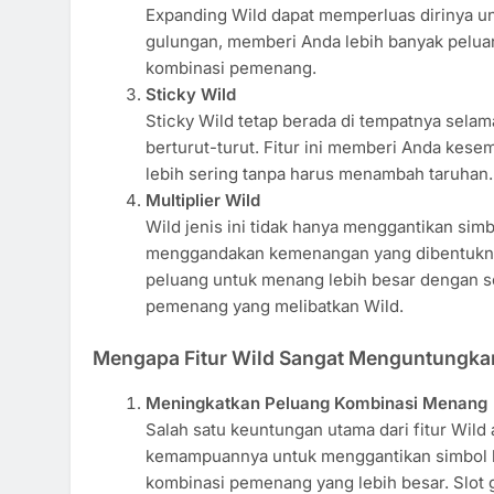
Expanding Wild dapat memperluas dirinya u
gulungan, memberi Anda lebih banyak pelu
kombinasi pemenang.
Sticky Wild
Sticky Wild tetap berada di tempatnya sela
berturut-turut. Fitur ini memberi Anda kes
lebih sering tanpa harus menambah taruhan.
Multiplier Wild
Wild jenis ini tidak hanya menggantikan simbo
menggandakan kemenangan yang dibentukny
peluang untuk menang lebih besar dengan s
pemenang yang melibatkan Wild.
Mengapa Fitur Wild Sangat Menguntungkan
Meningkatkan Peluang Kombinasi Menang
Salah satu keuntungan utama dari fitur Wild 
kemampuannya untuk menggantikan simbol 
kombinasi pemenang yang lebih besar. Slot 