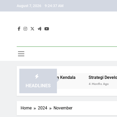
Skip
August 7, 2026
9:24:38 AM
to
content
Lig
Nikmati Ar
 Alternatif Tanpa Kendala
Strategi Developer dalam M
4 Months Ago
HEADLINES
Home
2024
November