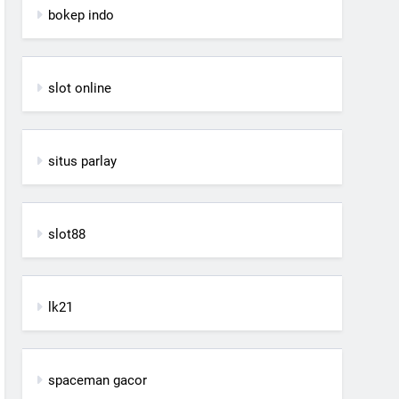
bokep indo
slot online
situs parlay
slot88
lk21
spaceman gacor