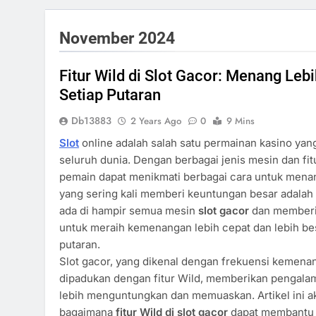
November 2024
Fitur Wild di Slot Gacor: Menang Leb
Setiap Putaran
Db13883
2 Years Ago
0
9 Mins
Slot
online adalah salah satu permainan kasino yang
seluruh dunia. Dengan berbagai jenis mesin dan fit
pemain dapat menikmati berbagai cara untuk menang
yang sering kali memberi keuntungan besar adalah
ada di hampir semua mesin
slot gacor
dan memberi
untuk meraih kemenangan lebih cepat dan lebih be
putaran.
Slot gacor, yang dikenal dengan frekuensi kemenan
dipadukan dengan fitur Wild, memberikan pengala
lebih menguntungkan dan memuaskan. Artikel ini
bagaimana
fitur Wild di slot gacor
dapat membantu 