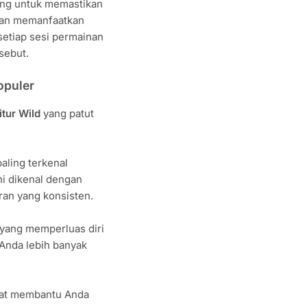
ting untuk memastikan
dan memanfaatkan
setiap sesi permainan
sebut.
opuler
itur Wild
yang patut
paling terkenal
ni dikenal dengan
an yang konsisten.
yang memperluas diri
Anda lebih banyak
pat membantu Anda