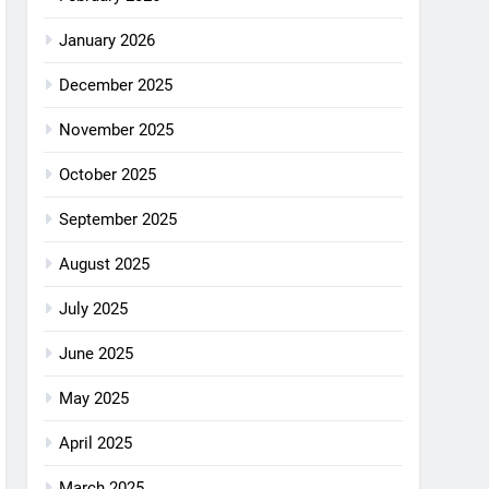
January 2026
December 2025
November 2025
October 2025
September 2025
August 2025
July 2025
June 2025
May 2025
April 2025
March 2025