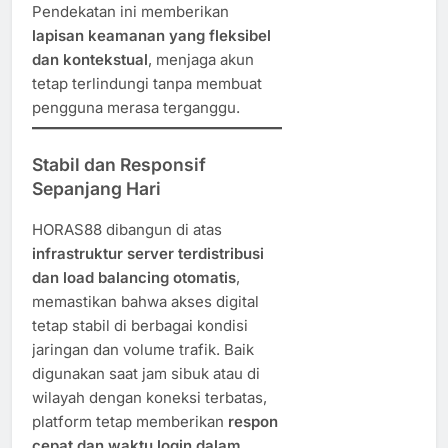
Pendekatan ini memberikan
lapisan keamanan yang fleksibel
dan kontekstual
, menjaga akun
tetap terlindungi tanpa membuat
pengguna merasa terganggu.
Stabil dan Responsif
Sepanjang Hari
HORAS88 dibangun di atas
infrastruktur server terdistribusi
dan load balancing otomatis
,
memastikan bahwa akses digital
tetap stabil di berbagai kondisi
jaringan dan volume trafik. Baik
digunakan saat jam sibuk atau di
wilayah dengan koneksi terbatas,
platform tetap memberikan
respon
cepat dan waktu login dalam