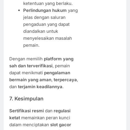
ketentuan yang berlaku.
Perlindungan hukum
yang
jelas dengan saluran
pengaduan yang dapat
diandalkan untuk
menyelesaikan masalah
pemain.
Dengan memilih
platform yang
sah dan terverifikasi
, pemain
dapat menikmati
pengalaman
bermain yang aman
,
terpercaya
,
dan
terjamin keadilannya
.
7. Kesimpulan
Sertifikasi resmi
dan
regulasi
ketat
memainkan peran kunci
dalam menciptakan
slot gacor