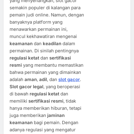
yang menyenangkan, slot gacor
semakin populer di kalangan para
pemain judi online. Namun, dengan
banyaknya platform yang
menawarkan permainan ini,
muncul kekhawatiran mengenai
keamanan
dan
keadilan
dalam
permainan. Di sinilah pentingnya
regulasi ketat
dan
sertifikasi
resmi
yang membantu memastikan
bahwa permainan yang dimainkan
adalah
aman
,
adil
, dan
slot gacor
.
Slot gacor legal
, yang beroperasi
di bawah
regulasi ketat
dan
memiliki
sertifikasi resmi
, tidak
hanya memberikan hiburan, tetapi
juga memberikan
jaminan
keamanan
bagi pemain. Dengan
adanya regulasi yang mengatur