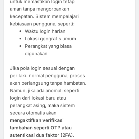
untuk memastikan login tetap
aman tanpa mengorbankan
kecepatan. Sistem mempelajari
kebiasaan pengguna, seperti:
Waktu login harian
Lokasi geografis umum
Perangkat yang biasa
digunakan
Jika pola login sesuai dengan
perilaku normal pengguna, proses
akan berlangsung tanpa hambatan.
Namun, jika ada anomali seperti
login dari lokasi baru atau
perangkat asing, maka sistem
secara otomatis akan
mengaktifkan verifikasi
tambahan seperti OTP atau
autentikasi dua faktor (2FA).