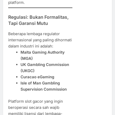
platform.
Regulasi: Bukan Formalitas,
Tapi Garansi Mutu
Beberapa lembaga regulator
internasional yang paling dihormati
dalam industri ini adalah:
Malta Gaming Authority
(MGA)
UK Gambling Commission
(UKGC)
Curacao eGaming
Isle of Man Gambling
Supervision Commission
Platform slot gacor yang ingin
beroperasi secara sah wajib
memiliki lisensi dari lembaga-