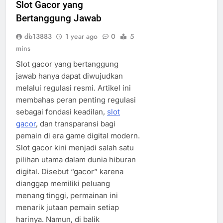
Slot Gacor yang
Bertanggung Jawab
db13883
1 year ago
0
5
mins
Slot gacor yang bertanggung
jawab hanya dapat diwujudkan
melalui regulasi resmi. Artikel ini
membahas peran penting regulasi
sebagai fondasi keadilan,
slot
gacor
, dan transparansi bagi
pemain di era game digital modern.
Slot gacor kini menjadi salah satu
pilihan utama dalam dunia hiburan
digital. Disebut “gacor” karena
dianggap memiliki peluang
menang tinggi, permainan ini
menarik jutaan pemain setiap
harinya. Namun, di balik