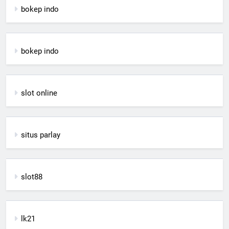
bokep indo
bokep indo
slot online
situs parlay
slot88
lk21