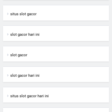
situs slot gacor
slot gacor hari ini
slot gacor
slot gacor hari ini
situs slot gacor hari ini