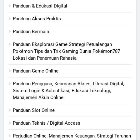
Panduan & Edukasi Digital
Panduan Akses Praktis
Panduan Bermain
Panduan Eksplorasi Game Strategi Petualangan
Pokémon Tips dan Trik Gaming Dunia Pokémon787
Lokasi dan Penemuan Rahasia
Panduan Game Online
Panduan Pengguna, Keamanan Akses, Literasi Digital,
Sistem Login & Autentikasi, Edukasi Teknologi,
Manajemen Akun Online
Panduan Slot Online
Panduan Teknis / Digital Access
Perjudian Online, Manajemen Keuangan, Strategi Taruhan