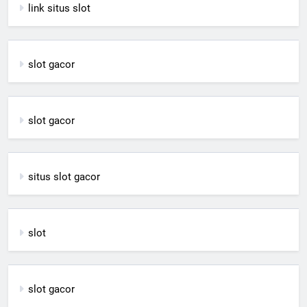
link situs slot
slot gacor
slot gacor
situs slot gacor
slot
slot gacor