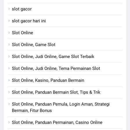
slot gacor
slot gacor hari ini
Slot Online
Slot Online, Game Slot
Slot Online, Judi Online, Game Slot Terbaik
Slot Online, Judi Online, Tema Permainan Slot
Slot Online, Kasino, Panduan Bermain
Slot Online, Panduan Bermain Slot, Tips & Trik
Slot Online, Panduan Pemula, Login Aman, Strategi
Bermain, Fitur Bonus
Slot Online, Panduan Permainan, Casino Online