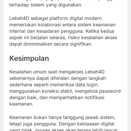
terhadap sistem yang digunakan.
Lebah4D sebagai platform digital modern
memerlukan kolaborasi antara sistem keamanan
internal dan kesadaran pengguna. Ketika kedua
aspek ini berjalan selaras, risiko kesalahan akses
dapat diminimalkan secara signifikan.
Kesimpulan
Kesalahan umum saat mengakses Lebah4D
sebenarnya dapat dihindari dengan langkah
sederhana seperti memeriksa data login,
menggunakan koneksi stabil, mengelola password
dengan baik, dan memperhatikan notifikasi
keamanan.
Keamanan bukan hanya tanggung jawab sistem,
tetapi juga pengguna. Dengan kebiasaan digital
yang bijak, proses akses akan terasa lebih lancar,