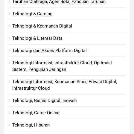
Taruhan Olahraga, Agen Bola, Panduan Taruhan
Teknologi & Gaming
Teknologi & Keamanan Digital
Teknologi & Literasi Data
Teknologi dan Akses Platform Digital
Teknologi Informasi, Infrastruktur Cloud, Optimasi
Sistem, Pengujian Jaringan
Teknologi Informasi, Keamanan Siber, Privasi Digital,
Infrastruktur Cloud
Teknologi, Bisnis Digital, Inovasi
Teknologi, Game Online
Teknologi, Hiburan