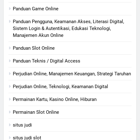
Panduan Game Online
Panduan Pengguna, Keamanan Akses, Literasi Digital,
Sistem Login & Autentikasi, Edukasi Teknologi,
Manajemen Akun Online
Panduan Slot Online
Panduan Teknis / Digital Access
Perjudian Online, Manajemen Keuangan, Strategi Taruhan
Perjudian Online, Teknologi, Keamanan Digital
Permainan Kartu, Kasino Online, Hiburan
Permainan Slot Online
situs judi
situs judi slot