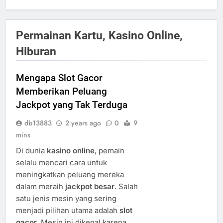
Permainan Kartu, Kasino Online,
Hiburan
Mengapa Slot Gacor
Memberikan Peluang
Jackpot yang Tak Terduga
db13883
2 years ago
0
9
mins
Di dunia
kasino online
, pemain
selalu mencari cara untuk
meningkatkan peluang mereka
dalam meraih
jackpot besar
. Salah
satu jenis mesin yang sering
menjadi pilihan utama adalah
slot
gacor
. Mesin ini dikenal karena