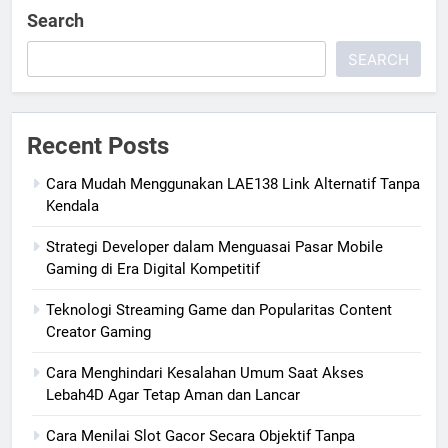
Search
SEARCH
Recent Posts
Cara Mudah Menggunakan LAE138 Link Alternatif Tanpa
Kendala
Strategi Developer dalam Menguasai Pasar Mobile
Gaming di Era Digital Kompetitif
Teknologi Streaming Game dan Popularitas Content
Creator Gaming
Cara Menghindari Kesalahan Umum Saat Akses
Lebah4D Agar Tetap Aman dan Lancar
Cara Menilai Slot Gacor Secara Objektif Tanpa