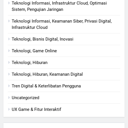
Teknologi Informasi, Infrastruktur Cloud, Optimasi
Sistem, Pengujian Jaringan
Teknologi Informasi, Keamanan Siber, Privasi Digital,
Infrastruktur Cloud
Teknologi, Bisnis Digital, Inovasi
Teknologi, Game Online
Teknologi, Hiburan
Teknologi, Hiburan, Keamanan Digital
Tren Digital & Keterlibatan Pengguna
Uncategorized
UX Game & Fitur Interaktif