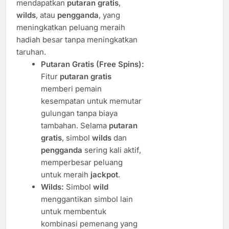
mendapatkan
putaran gratis
,
wilds
, atau
pengganda
, yang
meningkatkan peluang meraih
hadiah besar tanpa meningkatkan
taruhan.
Putaran Gratis (Free Spins):
Fitur
putaran gratis
memberi pemain
kesempatan untuk memutar
gulungan tanpa biaya
tambahan. Selama
putaran
gratis
, simbol
wilds
dan
pengganda
sering kali aktif,
memperbesar peluang
untuk meraih
jackpot
.
Wilds:
Simbol
wild
menggantikan simbol lain
untuk membentuk
kombinasi pemenang yang