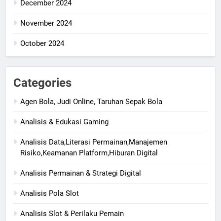
December 2024
November 2024
October 2024
Categories
Agen Bola, Judi Online, Taruhan Sepak Bola
Analisis & Edukasi Gaming
Analisis Data,Literasi Permainan,Manajemen
Risiko,Keamanan Platform,Hiburan Digital
Analisis Permainan & Strategi Digital
Analisis Pola Slot
Analisis Slot & Perilaku Pemain