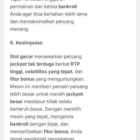
permainan dan kelola
bankroll
Anda agar bisa bertahan lebih lama
dan memaksimalkan peluang
menang.
6.
Kesimpulan
Slot gacor
menawarkan peluang
jackpot tak terduga
berkat
RTP
tinggi
,
volatilitas yang tepat
, dan
fitur bonus
yang menguntungkan.
Mesin ini memberi pemain peluang
lebih besar untuk meraih
jackpot
besar
meskipun tidak selalu
bertaruh besar. Dengan memilih
mesin yang tepat, mengelola
bankroll
dengan bijak, dan
memanfaatkan
fitur bonus
, Anda
dapat menikmati pengalaman