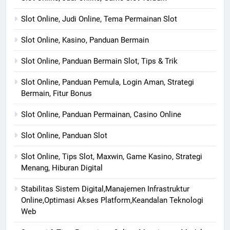
Slot Online, Judi Online, Tema Permainan Slot
Slot Online, Kasino, Panduan Bermain
Slot Online, Panduan Bermain Slot, Tips & Trik
Slot Online, Panduan Pemula, Login Aman, Strategi
Bermain, Fitur Bonus
Slot Online, Panduan Permainan, Casino Online
Slot Online, Panduan Slot
Slot Online, Tips Slot, Maxwin, Game Kasino, Strategi
Menang, Hiburan Digital
Stabilitas Sistem Digital,Manajemen Infrastruktur
Online,Optimasi Akses Platform,Keandalan Teknologi
Web