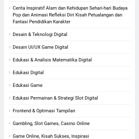
Cerita Inspiratif Alam dan Kehidupan Sehari-hari Budaya
Pop dan Animasi Refleksi Diri Kisah Petualangan dan
Fantasi Pendidikan Karakter
Desain & Teknologi Digital
Desain UI/UX Game Digital
Edukasi & Analisis Matematika Digital
Edukasi Digital
Edukasi Game
Edukasi Permainan & Strategi Slot Digital
Frontend & Optimasi Tampilan
Gambling, Slot Games, Casino Online
Game Online, Kisah Sukses, Inspirasi