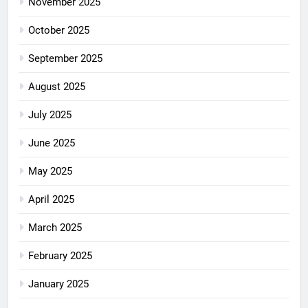
November 2025
October 2025
September 2025
August 2025
July 2025
June 2025
May 2025
April 2025
March 2025
February 2025
January 2025