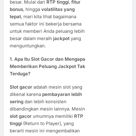
besar. Mulai dari
RTP tinggi
,
fitur
bonus
, hingga
volatilitas yang
tepat
, mari kita lihat bagaimana
semua faktor ini bekerja bersama
untuk memberi Anda peluang lebih
besar dalam meraih
jackpot
yang
menguntungkan.
1.
Apa Itu Slot Gacor dan Mengapa
Memberikan Peluang Jackpot Tak
Terduga?
Slot gacor
adalah mesin slot yang
dikenal karena
pembayaran lebih
sering
dan lebih konsisten
dibandingkan mesin lainnya. Mesin
slot gacor
umumnya memiliki
RTP
tinggi
(Return to Player), yang
berarti mesin ini mengembalikan