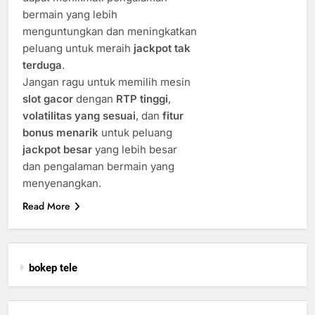
bermain yang lebih
menguntungkan dan meningkatkan
peluang untuk meraih
jackpot tak
terduga
.
Jangan ragu untuk memilih mesin
slot gacor
dengan
RTP tinggi
,
volatilitas yang sesuai
, dan
fitur
bonus menarik
untuk peluang
jackpot besar
yang lebih besar
dan pengalaman bermain yang
menyenangkan.
Read More
bokep tele