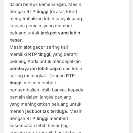
dalam bentuk kemenangan. Mesin
dengan
RTP tinggi
(di atas 96%)
mengembalikan lebih banyak uang
kepada pemain, yang memberi
peluang untuk
jackpot yang lebih
besar
.
Mesin
slot gacor
sering kali
memiliki
RTP tinggi
, yang berarti
peluang Anda untuk mendapatkan
pembayaran lebih cepat
dan lebih
sering meningkat. Dengan
RTP
tinggi
, mesin memberi
pengembalian lebih banyak kepada
pemain dalam jangka panjang,
yang meningkatkan peluang untuk
meraih
jackpot tak terduga
. Mesin
dengan
RTP tinggi
memberi
kesempatan lebih besar bagi
pemain untuk meraih hadiah besar