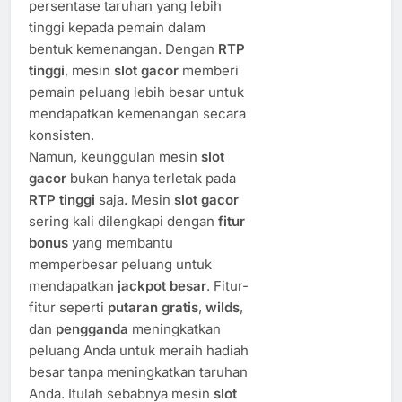
persentase taruhan yang lebih
tinggi kepada pemain dalam
bentuk kemenangan. Dengan
RTP
tinggi
, mesin
slot gacor
memberi
pemain peluang lebih besar untuk
mendapatkan kemenangan secara
konsisten.
Namun, keunggulan mesin
slot
gacor
bukan hanya terletak pada
RTP tinggi
saja. Mesin
slot gacor
sering kali dilengkapi dengan
fitur
bonus
yang membantu
memperbesar peluang untuk
mendapatkan
jackpot besar
. Fitur-
fitur seperti
putaran gratis
,
wilds
,
dan
pengganda
meningkatkan
peluang Anda untuk meraih hadiah
besar tanpa meningkatkan taruhan
Anda. Itulah sebabnya mesin
slot