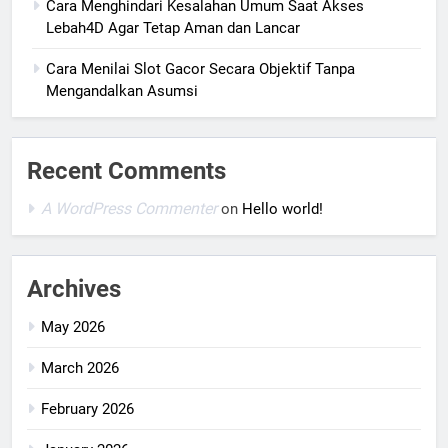
Cara Menghindari Kesalahan Umum Saat Akses
Lebah4D Agar Tetap Aman dan Lancar
Cara Menilai Slot Gacor Secara Objektif Tanpa
Mengandalkan Asumsi
Recent Comments
A WordPress Commenter
on
Hello world!
Archives
May 2026
March 2026
February 2026