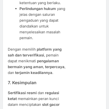
ketentuan yang berlaku.
Perlindungan hukum
yang
jelas dengan saluran
pengaduan yang dapat
diandalkan untuk
menyelesaikan masalah
pemain.
Dengan memilih
platform yang
sah dan terverifikasi
, pemain
dapat menikmati
pengalaman
bermain yang aman
,
terpercaya
,
dan
terjamin keadilannya
.
7. Kesimpulan
Sertifikasi resmi
dan
regulasi
ketat
memainkan peran kunci
dalam menciptakan
slot gacor