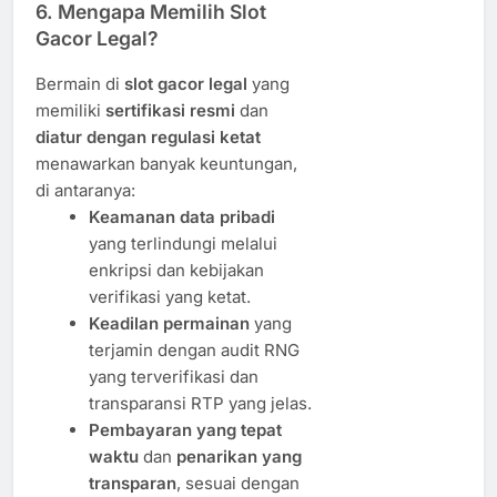
6. Mengapa Memilih Slot
Gacor Legal?
Bermain di
slot gacor legal
yang
memiliki
sertifikasi resmi
dan
diatur dengan regulasi ketat
menawarkan banyak keuntungan,
di antaranya:
Keamanan data pribadi
yang terlindungi melalui
enkripsi dan kebijakan
verifikasi yang ketat.
Keadilan permainan
yang
terjamin dengan audit RNG
yang terverifikasi dan
transparansi RTP yang jelas.
Pembayaran yang tepat
waktu
dan
penarikan yang
transparan
, sesuai dengan