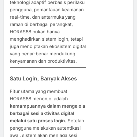
teknologi adaptif berbasis perilaku
pengguna, pemantauan keamanan
real-time, dan antarmuka yang
ramah di berbagai perangkat,
HORAS88 bukan hanya
menghadirkan sistem login, tetapi
juga menciptakan ekosistem digital
yang benar-benar mendukung
kenyamanan dan produktivitas.
Satu Login, Banyak Akses
Fitur utama yang membuat
HORAS88 menonjol adalah
kemampuannya dalam mengelola
berbagai sesi aktivitas digital
melalui satu proses login.
Setelah
pengguna melakukan autentikasi
awal, sistem akan menjaga sesi