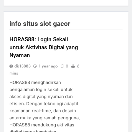
info situs slot gacor
HORAS88: Login Sekali
untuk Aktivitas Digital yang
Nyaman
db13883
1 year ago
0
6
mins
HORAS88 menghadirkan
pengalaman login sekali untuk
akses digital yang nyaman dan
efisien. Dengan teknologi adaptif,
keamanan real-time, dan desain
antarmuka yang ramah pengguna,
HORAS88 mendukung aktivitas
digital tanpa hambatan.