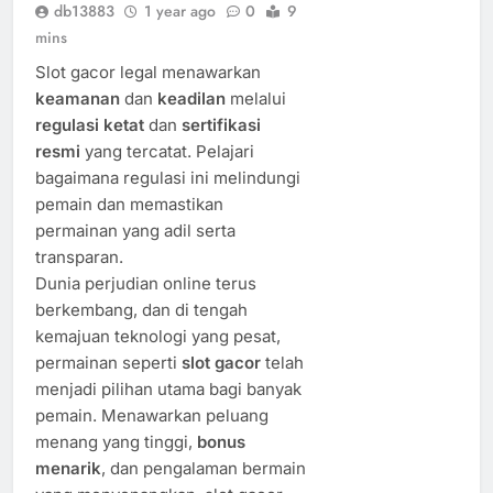
db13883
1 year ago
0
9
mins
Slot gacor legal menawarkan
keamanan
dan
keadilan
melalui
regulasi ketat
dan
sertifikasi
resmi
yang tercatat. Pelajari
bagaimana regulasi ini melindungi
pemain dan memastikan
permainan yang adil serta
transparan.
Dunia perjudian online terus
berkembang, dan di tengah
kemajuan teknologi yang pesat,
permainan seperti
slot gacor
telah
menjadi pilihan utama bagi banyak
pemain. Menawarkan peluang
menang yang tinggi,
bonus
menarik
, dan pengalaman bermain