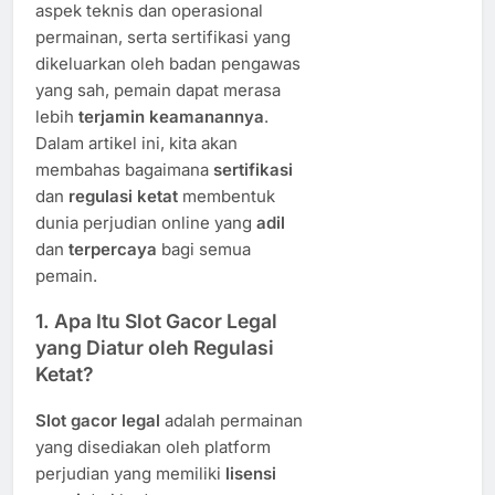
aspek teknis dan operasional
permainan, serta sertifikasi yang
dikeluarkan oleh badan pengawas
yang sah, pemain dapat merasa
lebih
terjamin keamanannya
.
Dalam artikel ini, kita akan
membahas bagaimana
sertifikasi
dan
regulasi ketat
membentuk
dunia perjudian online yang
adil
dan
terpercaya
bagi semua
pemain.
1. Apa Itu Slot Gacor Legal
yang Diatur oleh Regulasi
Ketat?
Slot gacor legal
adalah permainan
yang disediakan oleh platform
perjudian yang memiliki
lisensi