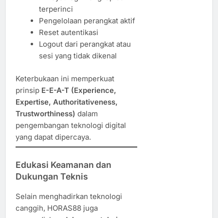
terperinci
Pengelolaan perangkat aktif
Reset autentikasi
Logout dari perangkat atau
sesi yang tidak dikenal
Keterbukaan ini memperkuat
prinsip
E-E-A-T (Experience,
Expertise, Authoritativeness,
Trustworthiness)
dalam
pengembangan teknologi digital
yang dapat dipercaya.
Edukasi Keamanan dan
Dukungan Teknis
Selain menghadirkan teknologi
canggih, HORAS88 juga