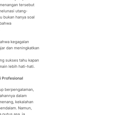
menangan tersebut
melunasi utang-
u bukan hanya soal
 bahwa
.
ahwa kegagalan
ajar dan meningkatkan
ng sukses tahu kapan
in lebih hati-hati.
i Profesional
kup berpengalaman,
alahannya dalam
 menang, kekalahan
 mendalam. Namun,
 putus asa, ia