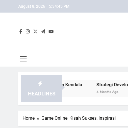
Skip
August 8, 2026
5:34:46 PM
to
content
Lig
Nikmati Ar
 Alternatif Tanpa Kendala
Strategi Developer dalam M
4 Months Ago
HEADLINES
Home
Game Online, Kisah Sukses, Inspirasi