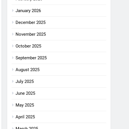
January 2026
December 2025
November 2025
October 2025
September 2025
August 2025
July 2025
June 2025
May 2025
April 2025
March 2025