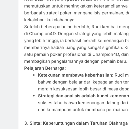
memutuskan untuk meningkatkan keterampilannya
berbagai strategi poker, menganalisis permainan, da
kekalahan-kekalahannya.
Setelah beberapa bulan berlatih, Rudi kembali men
di Champion4D. Dengan strategi yang lebih matang
yang lebih tinggi, ia berhasil meraih kemenangan b
memberinya hadiah uang yang sangat signifikan. Kin
satu pemain poker profesional di Champion4D, dan 
membagikan pengalamannya dengan pemain baru.
Pelajaran Berharga:
Ketekunan membawa keberhasilan:
Rudi me
bahwa dengan belajar dari kegagalan dan terus
meraih kesuksesan lebih besar di masa depa
Strategi dan analisis adalah kunci kemena
sukses tahu bahwa kemenangan datang dari 
dan kemampuan untuk membaca permainan 
3. Sinta: Keberuntungan dalam Taruhan Olahraga