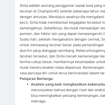
Sinta adalah seorang penggemar sepak bola yang
taruhan di Champion4D setelah beberapa tahun me
dengan antusias. Meskipun awalnya dia mengalami
kecil, Sinta tidak membiarkan kegagalan tersebut 
semangatnya. Sebaliknya, dia mulai mempelajari stat
pemain, dan faktor lain yang dapat mempengaruhi h
Suatu hari, setelah menganalisis dengan cermat, 
untuk memasang taruhan besar pada pertandingan i
dua tim yang dianggap seimbang. Keberuntunganny
taruhan tersebut, dan Sinta meraih kemenangan bes
terima cukup besar, memberinya kesempatan untuk
mulai merencanakan masa depannya. Kemenangan 
rasa percaya diri untuk terus berinvestasi dalam ta
Pelajaran Berharga:
Analisis yang baik menghasilkan keberunt
menunjukkan bahwa dengan riset dan analisi
bisa meningkatkan peluang kemenangan, ba
olahraga.