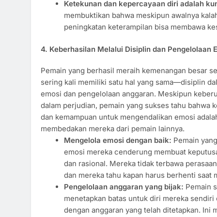
Ketekunan dan kepercayaan diri adalah kun
membuktikan bahwa meskipun awalnya kalah
peningkatan keterampilan bisa membawa ke
4. Keberhasilan Melalui Disiplin dan Pengelolaan 
Pemain yang berhasil meraih kemenangan besar se
sering kali memiliki satu hal yang sama—disiplin d
emosi dan pengelolaan anggaran. Meskipun keber
dalam perjudian, pemain yang sukses tahu bahwa ke
dan kemampuan untuk mengendalikan emosi adalah 
membedakan mereka dari pemain lainnya.
Mengelola emosi dengan baik:
Pemain yang
emosi mereka cenderung membuat keputusan
dan rasional. Mereka tidak terbawa perasaa
dan mereka tahu kapan harus berhenti saat 
Pengelolaan anggaran yang bijak:
Pemain s
menetapkan batas untuk diri mereka sendiri
dengan anggaran yang telah ditetapkan. Ini