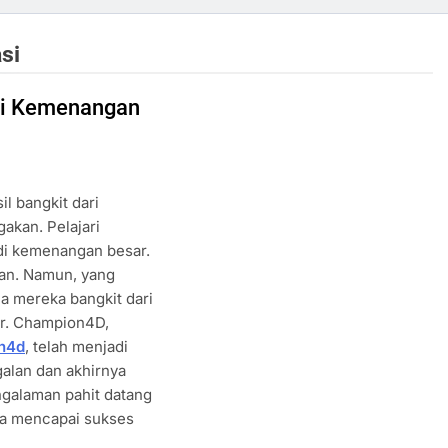
si
di Kemenangan
 bangkit dari
kan. Pelajari
di kemenangan besar.
han. Namun, yang
 mereka bangkit dari
ar. Champion4D,
n4d
, telah menjadi
galan dan akhirnya
galaman pahit datang
ka mencapai sukses