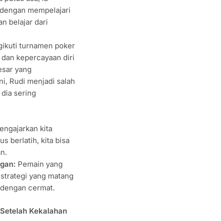
 dengan mempelajari
n belajar dari
gikuti turnamen poker
 dan kepercayaan diri
esar yang
i, Rudi menjadi salah
dia sering
ngajarkan kita
 berlatih, kita bisa
n.
ngan:
Pemain yang
strategi yang matang
dengan cermat.
 Setelah Kekalahan