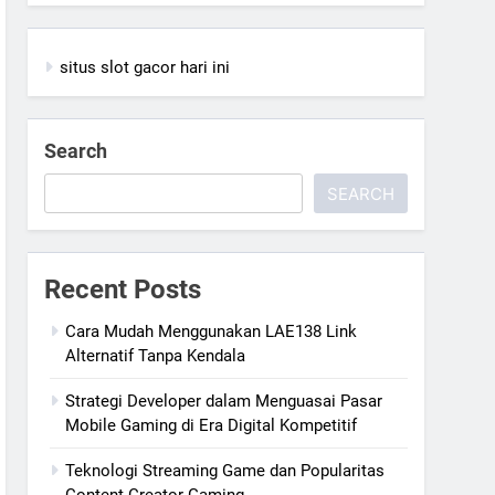
situs slot gacor hari ini
Search
SEARCH
Recent Posts
Cara Mudah Menggunakan LAE138 Link
Alternatif Tanpa Kendala
Strategi Developer dalam Menguasai Pasar
Mobile Gaming di Era Digital Kompetitif
Teknologi Streaming Game dan Popularitas