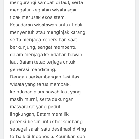
mengurangi sampah di laut, serta
mengatur kegiatan wisata agar
tidak merusak ekosistem.
Kesadaran wisatawan untuk tidak
menyentuh atau menginjak karang,
serta menjaga kebersihan saat
berkunjung, sangat membantu
dalam menjaga keindahan bawah
laut Batam tetap terjaga untuk
generasi mendatang.
Dengan perkembangan fasilitas
wisata yang terus membaik,
keindahan alam bawah laut yang
masih murni, serta dukungan
masyarakat yang peduli
lingkungan, Batam memiliki
potensi besar untuk berkembang
sebagai salah satu destinasi diving
terbaik di Indonesia. Keunikan dan