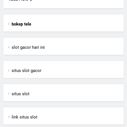
bokep tele
slot gacor hari ini
situs slot gacor
situs slot
link situs slot