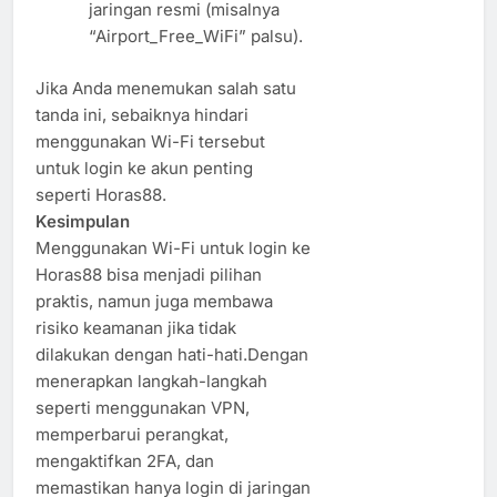
jaringan resmi (misalnya
“Airport_Free_WiFi” palsu).
Jika Anda menemukan salah satu
tanda ini, sebaiknya hindari
menggunakan Wi-Fi tersebut
untuk login ke akun penting
seperti Horas88.
Kesimpulan
Menggunakan Wi-Fi untuk login ke
Horas88 bisa menjadi pilihan
praktis, namun juga membawa
risiko keamanan jika tidak
dilakukan dengan hati-hati.Dengan
menerapkan langkah-langkah
seperti menggunakan VPN,
memperbarui perangkat,
mengaktifkan 2FA, dan
memastikan hanya login di jaringan