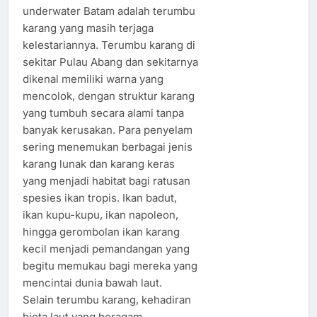
underwater Batam adalah terumbu
karang yang masih terjaga
kelestariannya. Terumbu karang di
sekitar Pulau Abang dan sekitarnya
dikenal memiliki warna yang
mencolok, dengan struktur karang
yang tumbuh secara alami tanpa
banyak kerusakan. Para penyelam
sering menemukan berbagai jenis
karang lunak dan karang keras
yang menjadi habitat bagi ratusan
spesies ikan tropis. Ikan badut,
ikan kupu-kupu, ikan napoleon,
hingga gerombolan ikan karang
kecil menjadi pemandangan yang
begitu memukau bagi mereka yang
mencintai dunia bawah laut.
Selain terumbu karang, kehadiran
biota laut yang beragam