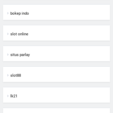
bokep indo
slot online
situs parlay
slot88
lk21