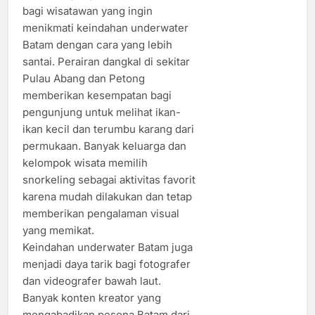
bagi wisatawan yang ingin
menikmati keindahan underwater
Batam dengan cara yang lebih
santai. Perairan dangkal di sekitar
Pulau Abang dan Petong
memberikan kesempatan bagi
pengunjung untuk melihat ikan-
ikan kecil dan terumbu karang dari
permukaan. Banyak keluarga dan
kelompok wisata memilih
snorkeling sebagai aktivitas favorit
karena mudah dilakukan dan tetap
memberikan pengalaman visual
yang memikat.
Keindahan underwater Batam juga
menjadi daya tarik bagi fotografer
dan videografer bawah laut.
Banyak konten kreator yang
mengabadikan pesona Batam dari