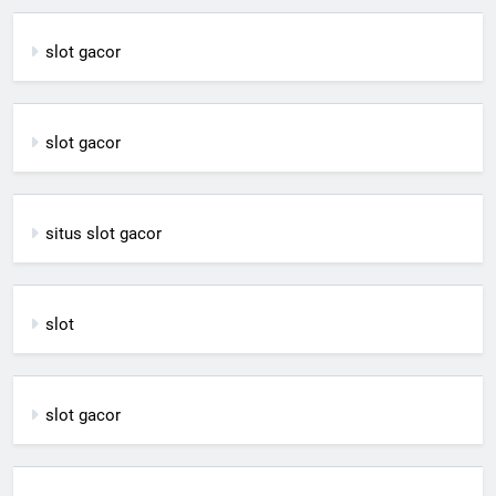
slot gacor
slot gacor
situs slot gacor
slot
slot gacor