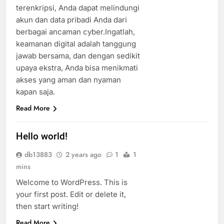
terenkripsi, Anda dapat melindungi
akun dan data pribadi Anda dari
berbagai ancaman cyber.Ingatlah,
keamanan digital adalah tanggung
jawab bersama, dan dengan sedikit
upaya ekstra, Anda bisa menikmati
akses yang aman dan nyaman
kapan saja.
Read More
Hello world!
db13883
2 years ago
1
1
mins
Welcome to WordPress. This is
your first post. Edit or delete it,
then start writing!
Read More