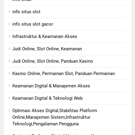
info situs slot
info situs slot gacor
Infrastruktur & Keamanan Akses
Judi Online, Slot Online, Keamanan
Judi Online, Slot Online, Panduan Kasino
Kasino Online, Permainan Slot, Panduan Permainan
Keamanan Digital & Manajemen Akses
Keamanan Digital & Teknologi Web
Optimasi Akses Digital,Stabilitas Platform
Online,Manajemen Sistem,Infrastruktur
Teknologi,Pengalaman Pengguna