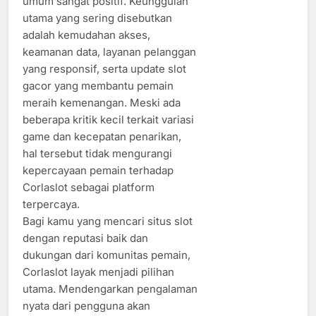
umum sangat positif. Keunggulan
utama yang sering disebutkan
adalah kemudahan akses,
keamanan data, layanan pelanggan
yang responsif, serta update slot
gacor yang membantu pemain
meraih kemenangan. Meski ada
beberapa kritik kecil terkait variasi
game dan kecepatan penarikan,
hal tersebut tidak mengurangi
kepercayaan pemain terhadap
Corlaslot sebagai platform
terpercaya.
Bagi kamu yang mencari situs slot
dengan reputasi baik dan
dukungan dari komunitas pemain,
Corlaslot layak menjadi pilihan
utama. Mendengarkan pengalaman
nyata dari pengguna akan