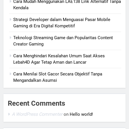
Cara Mudah Menggunakan LAE138 Link Alternatif Tanpa
Kendala
Strategi Developer dalam Menguasai Pasar Mobile
Gaming di Era Digital Kompetitif
Teknologi Streaming Game dan Popularitas Content
Creator Gaming
Cara Menghindari Kesalahan Umum Saat Akses
Lebah4D Agar Tetap Aman dan Lancar
Cara Menilai Slot Gacor Secara Objektif Tanpa
Mengandalkan Asumsi
Recent Comments
A WordPress Commenter
on
Hello world!