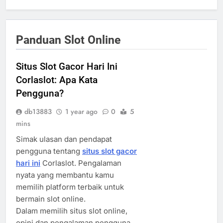
Panduan Slot Online
Situs Slot Gacor Hari Ini
Corlaslot: Apa Kata
Pengguna?
db13883
1 year ago
0
5
mins
Simak ulasan dan pendapat
pengguna tentang
situs slot gacor
hari ini
Corlaslot. Pengalaman
nyata yang membantu kamu
memilih platform terbaik untuk
bermain slot online.
Dalam memilih situs slot online,
opini dan pengalaman pengguna