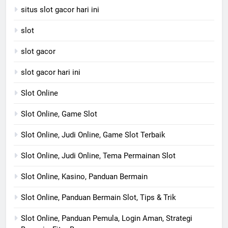
situs slot gacor hari ini
slot
slot gacor
slot gacor hari ini
Slot Online
Slot Online, Game Slot
Slot Online, Judi Online, Game Slot Terbaik
Slot Online, Judi Online, Tema Permainan Slot
Slot Online, Kasino, Panduan Bermain
Slot Online, Panduan Bermain Slot, Tips & Trik
Slot Online, Panduan Pemula, Login Aman, Strategi