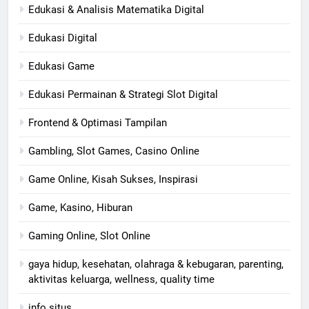
Edukasi & Analisis Matematika Digital
Edukasi Digital
Edukasi Game
Edukasi Permainan & Strategi Slot Digital
Frontend & Optimasi Tampilan
Gambling, Slot Games, Casino Online
Game Online, Kisah Sukses, Inspirasi
Game, Kasino, Hiburan
Gaming Online, Slot Online
gaya hidup, kesehatan, olahraga & kebugaran, parenting,
aktivitas keluarga, wellness, quality time
info situs