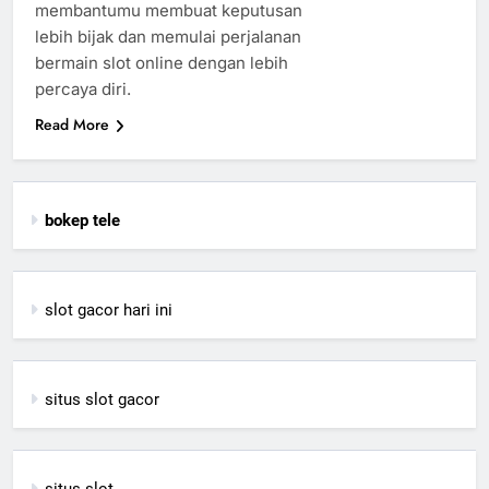
membantumu membuat keputusan
lebih bijak dan memulai perjalanan
bermain slot online dengan lebih
percaya diri.
Read More
bokep tele
slot gacor hari ini
situs slot gacor