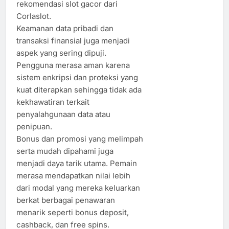
rekomendasi slot gacor dari
Corlaslot.
Keamanan data pribadi dan
transaksi finansial juga menjadi
aspek yang sering dipuji.
Pengguna merasa aman karena
sistem enkripsi dan proteksi yang
kuat diterapkan sehingga tidak ada
kekhawatiran terkait
penyalahgunaan data atau
penipuan.
Bonus dan promosi yang melimpah
serta mudah dipahami juga
menjadi daya tarik utama. Pemain
merasa mendapatkan nilai lebih
dari modal yang mereka keluarkan
berkat berbagai penawaran
menarik seperti bonus deposit,
cashback, dan free spins.