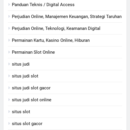
Panduan Teknis / Digital Access
Perjudian Online, Manajemen Keuangan, Strategi Taruhan
Perjudian Online, Teknologi, Keamanan Digital
Permainan Kartu, Kasino Online, Hiburan
Permainan Slot Online
situs judi
situs judi slot
situs judi slot gacor
situs judi slot online
situs slot
situs slot gacor