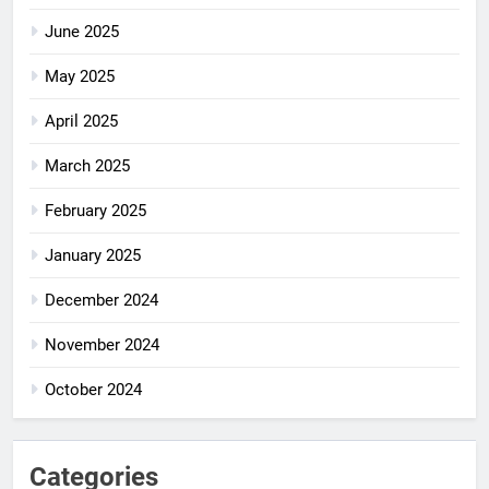
June 2025
May 2025
April 2025
March 2025
February 2025
January 2025
December 2024
November 2024
October 2024
Categories