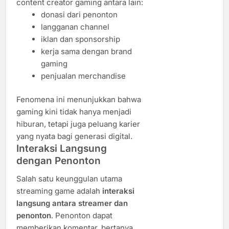
content creator gaming antara lain:
donasi dari penonton
langganan channel
iklan dan sponsorship
kerja sama dengan brand
gaming
penjualan merchandise
Fenomena ini menunjukkan bahwa
gaming kini tidak hanya menjadi
hiburan, tetapi juga peluang karier
yang nyata bagi generasi digital.
Interaksi Langsung
dengan Penonton
Salah satu keunggulan utama
streaming game adalah
interaksi
langsung antara streamer dan
penonton
. Penonton dapat
memberikan komentar, bertanya,