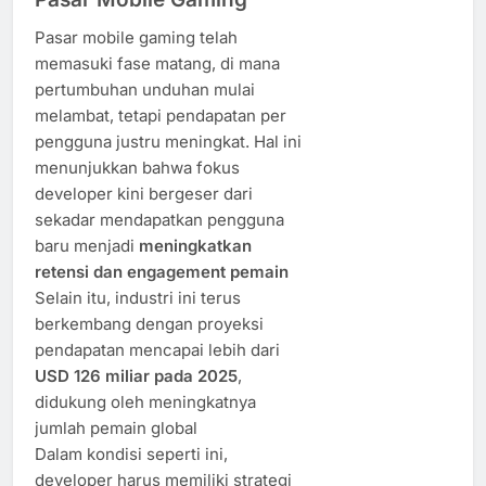
Pasar mobile gaming telah
memasuki fase matang, di mana
pertumbuhan unduhan mulai
melambat, tetapi pendapatan per
pengguna justru meningkat. Hal ini
menunjukkan bahwa fokus
developer kini bergeser dari
sekadar mendapatkan pengguna
baru menjadi
meningkatkan
retensi dan engagement pemain
Selain itu, industri ini terus
berkembang dengan proyeksi
pendapatan mencapai lebih dari
USD 126 miliar pada 2025
,
didukung oleh meningkatnya
jumlah pemain global
Dalam kondisi seperti ini,
developer harus memiliki strategi