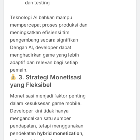
dan testing
Teknologi AI bahkan mampu
mempercepat proses produksi dan
meningkatkan efisiensi tim
pengembang secara signifikan
Dengan AI, developer dapat
menghadirkan game yang lebih
adaptif dan relevan bagi setiap
pemain.
3. Strategi Monetisasi
yang Fleksibel
Monetisasi menjadi faktor penting
dalam kesuksesan game mobile.
Developer kini tidak hanya
mengandalkan satu sumber
pendapatan, tetapi menggunakan
pendekatan
hybrid monetization
,