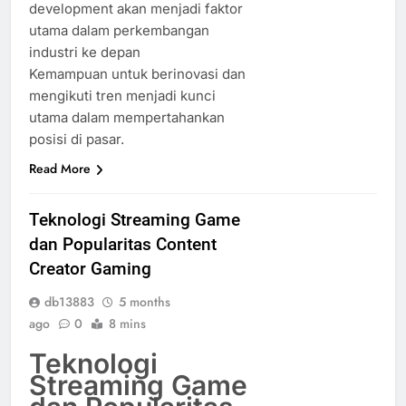
development akan menjadi faktor
utama dalam perkembangan
industri ke depan
Kemampuan untuk berinovasi dan
mengikuti tren menjadi kunci
utama dalam mempertahankan
posisi di pasar.
Read More
Teknologi Streaming Game
dan Popularitas Content
Creator Gaming
db13883
5 months
ago
0
8 mins
Teknologi
Streaming Game