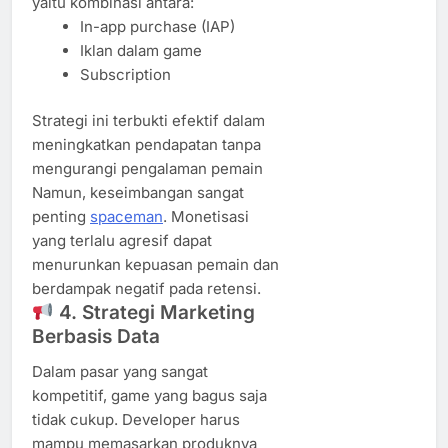
yaitu kombinasi antara:
In-app purchase (IAP)
Iklan dalam game
Subscription
Strategi ini terbukti efektif dalam
meningkatkan pendapatan tanpa
mengurangi pengalaman pemain
Namun, keseimbangan sangat
penting
spaceman
. Monetisasi
yang terlalu agresif dapat
menurunkan kepuasan pemain dan
berdampak negatif pada retensi.
4. Strategi Marketing
Berbasis Data
Dalam pasar yang sangat
kompetitif, game yang bagus saja
tidak cukup. Developer harus
mampu memasarkan produknya