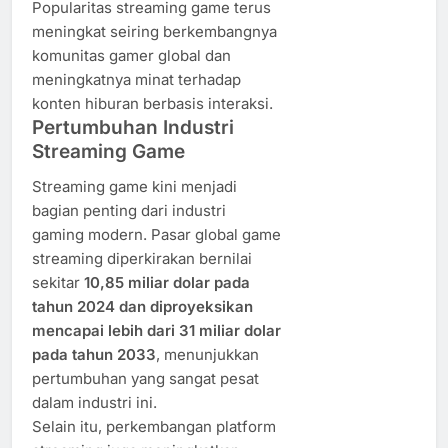
Popularitas streaming game terus
meningkat seiring berkembangnya
komunitas gamer global dan
meningkatnya minat terhadap
konten hiburan berbasis interaksi.
Pertumbuhan Industri
Streaming Game
Streaming game kini menjadi
bagian penting dari industri
gaming modern. Pasar global game
streaming diperkirakan bernilai
sekitar
10,85 miliar dolar pada
tahun 2024 dan diproyeksikan
mencapai lebih dari 31 miliar dolar
pada tahun 2033
, menunjukkan
pertumbuhan yang sangat pesat
dalam industri ini.
Selain itu, perkembangan platform