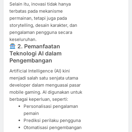
Selain itu, inovasi tidak hanya
terbatas pada mekanisme
permainan, tetapi juga pada
storytelling, desain karakter, dan
pengalaman pengguna secara
keseluruhan.
2. Pemanfaatan
Teknologi AI dalam
Pengembangan
Artificial Intelligence (AI) kini
menjadi salah satu senjata utama
developer dalam menguasai pasar
mobile gaming. AI digunakan untuk
berbagai keperluan, seperti:
Personalisasi pengalaman
pemain
Prediksi perilaku pengguna
Otomatisasi pengembangan