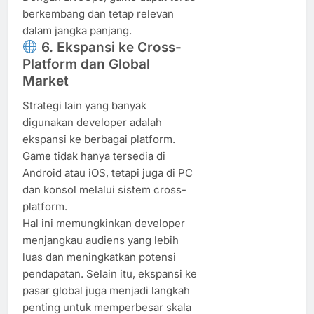
berkembang dan tetap relevan
dalam jangka panjang.
6. Ekspansi ke Cross-
Platform dan Global
Market
Strategi lain yang banyak
digunakan developer adalah
ekspansi ke berbagai platform.
Game tidak hanya tersedia di
Android atau iOS, tetapi juga di PC
dan konsol melalui sistem cross-
platform.
Hal ini memungkinkan developer
menjangkau audiens yang lebih
luas dan meningkatkan potensi
pendapatan. Selain itu, ekspansi ke
pasar global juga menjadi langkah
penting untuk memperbesar skala