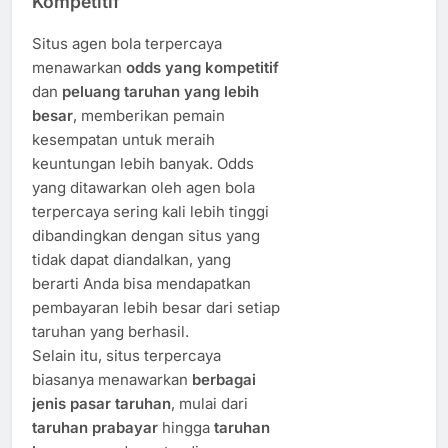
Kompetitif
Situs agen bola terpercaya
menawarkan
odds yang kompetitif
dan
peluang taruhan yang lebih
besar
, memberikan pemain
kesempatan untuk meraih
keuntungan lebih banyak. Odds
yang ditawarkan oleh agen bola
terpercaya sering kali lebih tinggi
dibandingkan dengan situs yang
tidak dapat diandalkan, yang
berarti Anda bisa mendapatkan
pembayaran lebih besar dari setiap
taruhan yang berhasil.
Selain itu, situs terpercaya
biasanya menawarkan
berbagai
jenis pasar taruhan
, mulai dari
taruhan prabayar
hingga
taruhan