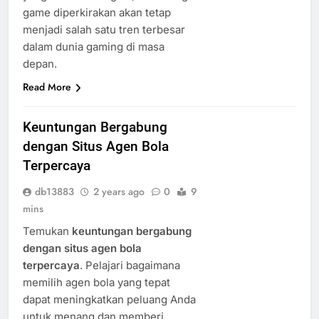
game diperkirakan akan tetap
menjadi salah satu tren terbesar
dalam dunia gaming di masa
depan.
Read More
Keuntungan Bergabung
dengan Situs Agen Bola
Terpercaya
db13883
2 years ago
0
9
mins
Temukan
keuntungan bergabung
dengan situs agen bola
terpercaya
. Pelajari bagaimana
memilih agen bola yang tepat
dapat meningkatkan peluang Anda
untuk menang dan memberi