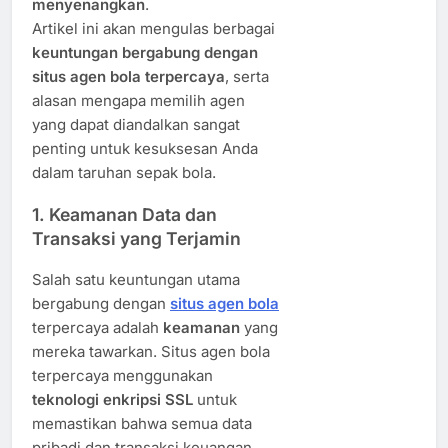
menyenangkan
.
Artikel ini akan mengulas berbagai
keuntungan bergabung dengan
situs agen bola terpercaya
, serta
alasan mengapa memilih agen
yang dapat diandalkan sangat
penting untuk kesuksesan Anda
dalam taruhan sepak bola.
1.
Keamanan Data dan
Transaksi yang Terjamin
Salah satu keuntungan utama
bergabung dengan
situs agen bola
terpercaya adalah
keamanan
yang
mereka tawarkan. Situs agen bola
terpercaya menggunakan
teknologi enkripsi SSL
untuk
memastikan bahwa semua data
pribadi dan transaksi keuangan