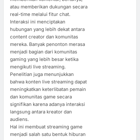
atau memberikan dukungan secara
real-time melalui fitur chat.
Interaksi ini menciptakan
hubungan yang lebih dekat antara
content creator dan komunitas
mereka. Banyak penonton merasa
menjadi bagian dari komunitas
gaming yang lebih besar ketika
mengikuti live streaming.
Penelitian juga menunjukkan
bahwa konten live streaming dapat
meningkatkan keterlibatan pemain
dan komunitas game secara
signifikan karena adanya interaksi
langsung antara kreator dan
audiens.
Hal ini membuat streaming game
menjadi salah satu bentuk hiburan