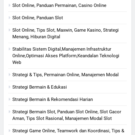
Slot Online, Panduan Permainan, Casino Online
Slot Online, Panduan Slot
Slot Online, Tips Slot, Maxwin, Game Kasino, Strategi
Menang, Hiburan Digital
Stabilitas Sistem Digital,Manajemen Infrastruktur
Online,Optimasi Akses Platform,Keandalan Teknologi
Web
Strategi & Tips, Permainan Online, Manajemen Modal
Strategi Bermain & Edukasi
Strategi Bermain & Rekomendasi Harian
Strategi Bermain Slot, Panduan Slot Online, Slot Gacor
Aman, Tips Slot Rasional, Manajemen Modal Slot
Strategi Game Online, Teamwork dan Koordinasi, Tips &