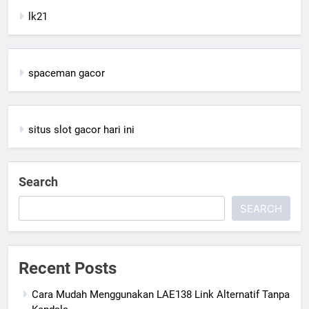
lk21
spaceman gacor
situs slot gacor hari ini
Search
SEARCH
Recent Posts
Cara Mudah Menggunakan LAE138 Link Alternatif Tanpa