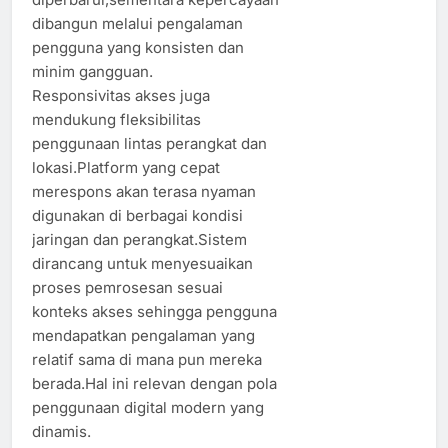
dibangun melalui pengalaman
pengguna yang konsisten dan
minim gangguan.
Responsivitas akses juga
mendukung fleksibilitas
penggunaan lintas perangkat dan
lokasi.Platform yang cepat
merespons akan terasa nyaman
digunakan di berbagai kondisi
jaringan dan perangkat.Sistem
dirancang untuk menyesuaikan
proses pemrosesan sesuai
konteks akses sehingga pengguna
mendapatkan pengalaman yang
relatif sama di mana pun mereka
berada.Hal ini relevan dengan pola
penggunaan digital modern yang
dinamis.