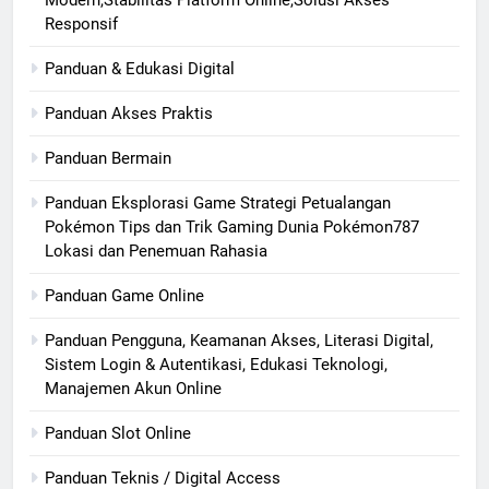
Responsif
Panduan & Edukasi Digital
Panduan Akses Praktis
Panduan Bermain
Panduan Eksplorasi Game Strategi Petualangan
Pokémon Tips dan Trik Gaming Dunia Pokémon787
Lokasi dan Penemuan Rahasia
Panduan Game Online
Panduan Pengguna, Keamanan Akses, Literasi Digital,
Sistem Login & Autentikasi, Edukasi Teknologi,
Manajemen Akun Online
Panduan Slot Online
Panduan Teknis / Digital Access