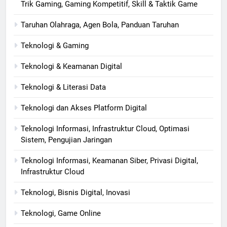
Trik Gaming, Gaming Kompetitif, Skill & Taktik Game
Taruhan Olahraga, Agen Bola, Panduan Taruhan
Teknologi & Gaming
Teknologi & Keamanan Digital
Teknologi & Literasi Data
Teknologi dan Akses Platform Digital
Teknologi Informasi, Infrastruktur Cloud, Optimasi
Sistem, Pengujian Jaringan
Teknologi Informasi, Keamanan Siber, Privasi Digital,
Infrastruktur Cloud
Teknologi, Bisnis Digital, Inovasi
Teknologi, Game Online