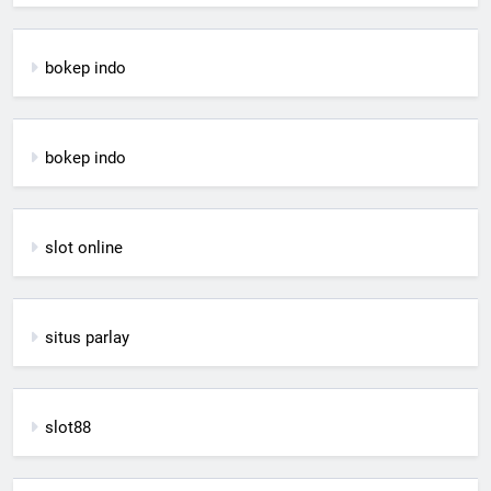
bokep indo
bokep indo
slot online
situs parlay
slot88