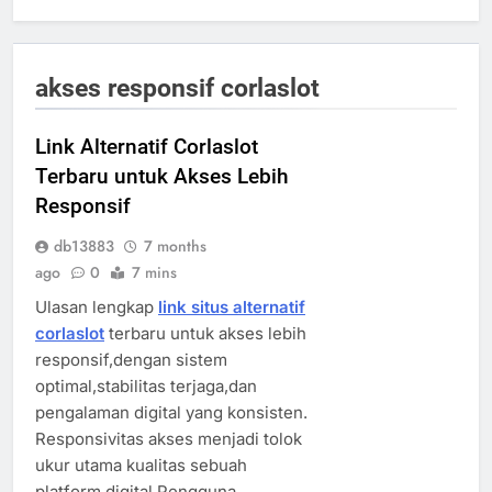
akses responsif corlaslot
Link Alternatif Corlaslot
Terbaru untuk Akses Lebih
Responsif
db13883
7 months
ago
0
7 mins
Ulasan lengkap
link situs alternatif
corlaslot
terbaru untuk akses lebih
responsif,dengan sistem
optimal,stabilitas terjaga,dan
pengalaman digital yang konsisten.
Responsivitas akses menjadi tolok
ukur utama kualitas sebuah
platform digital.Pengguna