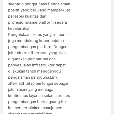
skenario penggunaan.Pengalaman
positif yang berulang memperkuat
persepsi kualitas dan
profesionalisme platform secara
keseluruhan.
Pengelolaan akses yang responsif
juga mendukung keberlanjutan
pengembangan platform.Dengan
jalur alternatif terbaru yang siap
digunakan,pembaruan dan
penyesuaian infrastruktur dapat
dilakukan tanpa mengganggu
pengalaman pengguna.Link
alternatif tetap berfungsi sebagai
jalur resmi yang menjaga
kontinuitas layanan selama proses
pengembangan berlangsung.Hal
ini mencerminkan manajemen
sistem yang proaktif dan