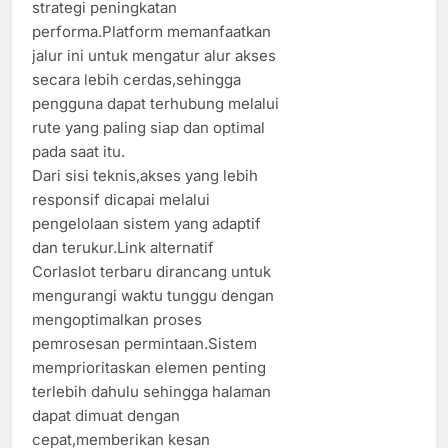
strategi peningkatan
performa.Platform memanfaatkan
jalur ini untuk mengatur alur akses
secara lebih cerdas,sehingga
pengguna dapat terhubung melalui
rute yang paling siap dan optimal
pada saat itu.
Dari sisi teknis,akses yang lebih
responsif dicapai melalui
pengelolaan sistem yang adaptif
dan terukur.Link alternatif
Corlaslot terbaru dirancang untuk
mengurangi waktu tunggu dengan
mengoptimalkan proses
pemrosesan permintaan.Sistem
memprioritaskan elemen penting
terlebih dahulu sehingga halaman
dapat dimuat dengan
cepat,memberikan kesan