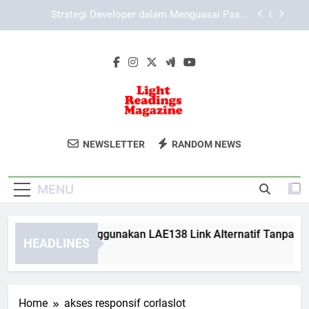
Skip
Teknologi Streaming Game dan Popularitas
to
Content Creator Gaming
content
Cara Menghindari Kesalahan Umum Saat Akses
Lebah4D Agar Tetap Aman dan Lancar
Cara Mudah Menggunakan LAE138 Link Alternatif
Tanpa Kendala
Strategi Developer dalam Menguasai Pasar
Mobile Gaming di Era Digital Kompetitif
Light Readings
Nikmati Artikel Informatif Dari Light
Teknologi Streaming Game dan Popularitas
NEWSLETTER
RANDOM NEWS
Content Creator Gaming
Magazine
Readings Magazine.
Cara Menghindari Kesalahan Umum Saat Akses
Lebah4D Agar Tetap Aman dan Lancar
MENU
ara Mudah Menggunakan LAE138 Link Alternatif Tanpa Kenda
HEADLINES
 Months Ago
Home
akses responsif corlaslot