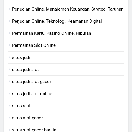
Perjudian Online, Manajemen Keuangan, Strategi Taruhan
Perjudian Online, Teknologi, Keamanan Digital
Permainan Kartu, Kasino Online, Hiburan
Permainan Slot Online
situs judi
situs judi slot
situs judi slot gacor
situs judi slot online
situs slot
situs slot gacor
situs slot gacor hari ini