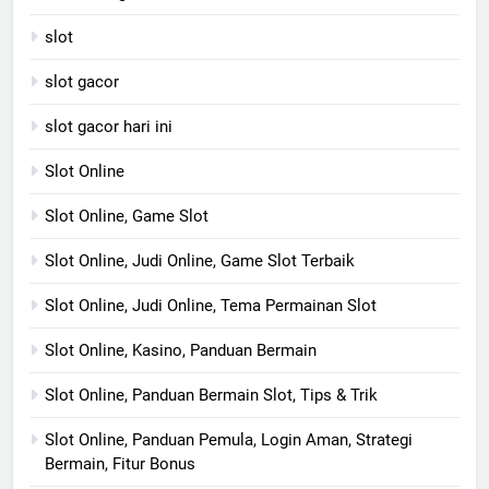
slot
slot gacor
slot gacor hari ini
Slot Online
Slot Online, Game Slot
Slot Online, Judi Online, Game Slot Terbaik
Slot Online, Judi Online, Tema Permainan Slot
Slot Online, Kasino, Panduan Bermain
Slot Online, Panduan Bermain Slot, Tips & Trik
Slot Online, Panduan Pemula, Login Aman, Strategi
Bermain, Fitur Bonus