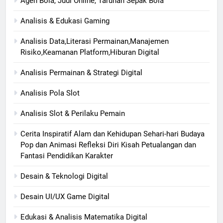
Agen Bola, Judi Online, Taruhan Sepak Bola
Analisis & Edukasi Gaming
Analisis Data,Literasi Permainan,Manajemen
Risiko,Keamanan Platform,Hiburan Digital
Analisis Permainan & Strategi Digital
Analisis Pola Slot
Analisis Slot & Perilaku Pemain
Cerita Inspiratif Alam dan Kehidupan Sehari-hari Budaya
Pop dan Animasi Refleksi Diri Kisah Petualangan dan
Fantasi Pendidikan Karakter
Desain & Teknologi Digital
Desain UI/UX Game Digital
Edukasi & Analisis Matematika Digital