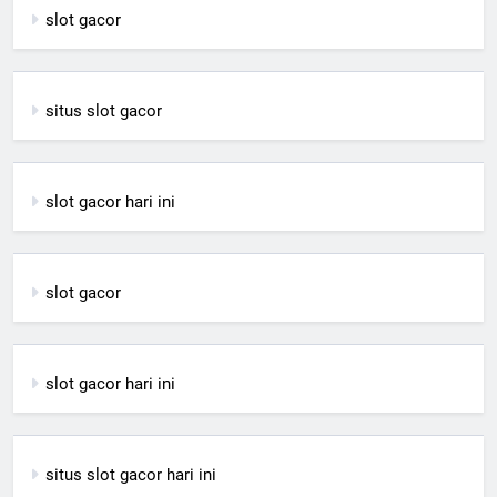
slot gacor
situs slot gacor
slot gacor hari ini
slot gacor
slot gacor hari ini
situs slot gacor hari ini