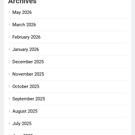
Archives
May 2026
March 2026
February 2026
January 2026
December 2025
November 2025
October 2025
September 2025
August 2025
July 2025