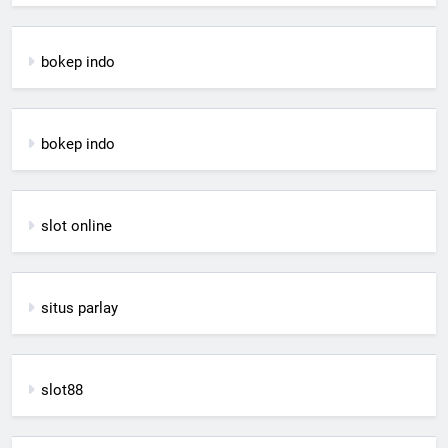
bokep indo
bokep indo
slot online
situs parlay
slot88