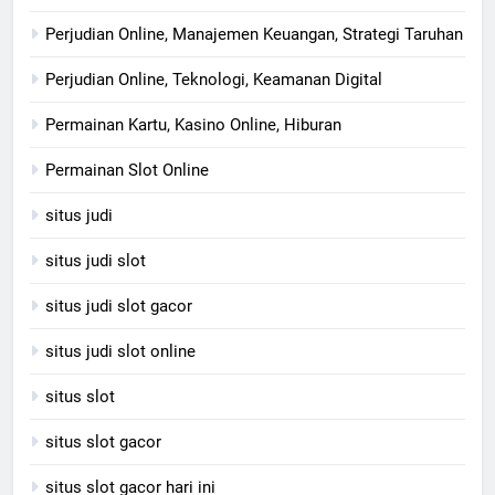
Perjudian Online, Manajemen Keuangan, Strategi Taruhan
Perjudian Online, Teknologi, Keamanan Digital
Permainan Kartu, Kasino Online, Hiburan
Permainan Slot Online
situs judi
situs judi slot
situs judi slot gacor
situs judi slot online
situs slot
situs slot gacor
situs slot gacor hari ini