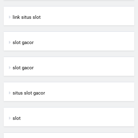
link situs slot
slot gacor
slot gacor
situs slot gacor
slot