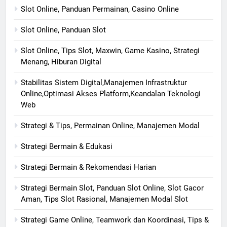
Slot Online, Panduan Permainan, Casino Online
Slot Online, Panduan Slot
Slot Online, Tips Slot, Maxwin, Game Kasino, Strategi
Menang, Hiburan Digital
Stabilitas Sistem Digital,Manajemen Infrastruktur
Online,Optimasi Akses Platform,Keandalan Teknologi
Web
Strategi & Tips, Permainan Online, Manajemen Modal
Strategi Bermain & Edukasi
Strategi Bermain & Rekomendasi Harian
Strategi Bermain Slot, Panduan Slot Online, Slot Gacor
Aman, Tips Slot Rasional, Manajemen Modal Slot
Strategi Game Online, Teamwork dan Koordinasi, Tips &