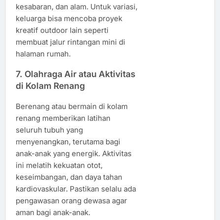
kesabaran, dan alam. Untuk variasi,
keluarga bisa mencoba proyek
kreatif outdoor lain seperti
membuat jalur rintangan mini di
halaman rumah.
7. Olahraga Air atau Aktivitas
di Kolam Renang
Berenang atau bermain di kolam
renang memberikan latihan
seluruh tubuh yang
menyenangkan, terutama bagi
anak-anak yang energik. Aktivitas
ini melatih kekuatan otot,
keseimbangan, dan daya tahan
kardiovaskular. Pastikan selalu ada
pengawasan orang dewasa agar
aman bagi anak-anak.