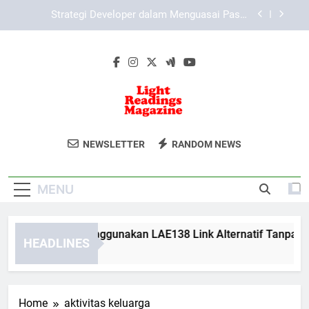
Skip
Strategi Developer dalam Menguasai Pasar
Mobile Gaming di Era Digital Kompetitif
to
content
Teknologi Streaming Game dan Popularitas
Content Creator Gaming
Cara Menghindari Kesalahan Umum Saat Akses
Lebah4D Agar Tetap Aman dan Lancar
Cara Mudah Menggunakan LAE138 Link Alternatif
Tanpa Kendala
Light Readings
Strategi Developer dalam Menguasai Pasar
Nikmati Artikel Informatif Dari Light
Mobile Gaming di Era Digital Kompetitif
NEWSLETTER
RANDOM NEWS
Magazine
Readings Magazine.
Teknologi Streaming Game dan Popularitas
Content Creator Gaming
MENU
Cara Menghindari Kesalahan Umum Saat Akses
Lebah4D Agar Tetap Aman dan Lancar
Cara Mudah Menggunakan LAE138 Link Alternatif Tanpa Ken
HEADLINES
3 Months Ago
Home
aktivitas keluarga