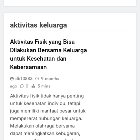
aktivitas keluarga
Aktivitas Fisik yang Bisa
Dilakukan Bersama Keluarga
untuk Kesehatan dan
Kebersamaan
db13883
9 months
ago
0
5 mins
Aktivitas fisik tidak hanya penting
untuk kesehatan individu, tetapi
juga memiliki manfaat besar untuk
mempererat hubungan keluarga.
Melakukan olahraga bersama
dapat meningkatkan kebugaran,