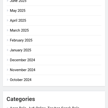
June 2025
May 2025
April 2025
March 2025
February 2025
January 2025
December 2024
November 2024
October 2024
Categories