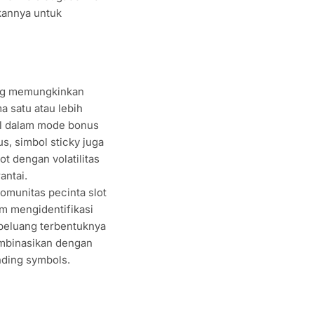
kannya untuk
yang memungkinkan
a satu atau lebih
ul dalam mode bonus
s, simbol sticky juga
ot dengan volatilitas
antai.
omunitas pecinta slot
am mengidentifikasi
peluang terbentuknya
ombinasikan dengan
anding symbols.