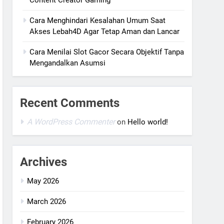
Content Creator Gaming
Cara Menghindari Kesalahan Umum Saat
Akses Lebah4D Agar Tetap Aman dan Lancar
Cara Menilai Slot Gacor Secara Objektif Tanpa
Mengandalkan Asumsi
Recent Comments
A WordPress Commenter
on
Hello world!
Archives
May 2026
March 2026
February 2026