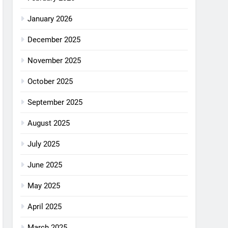
January 2026
December 2025
November 2025
October 2025
September 2025
August 2025
July 2025
June 2025
May 2025
April 2025
March 2025