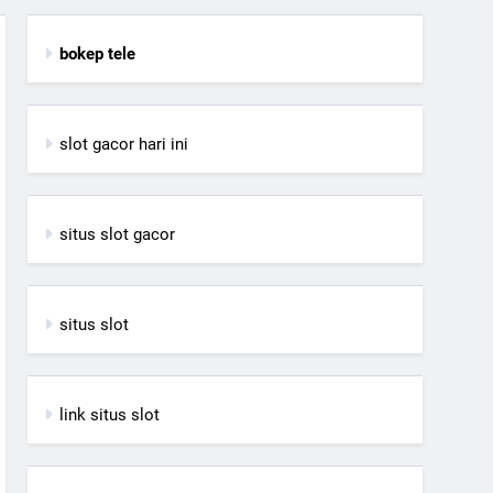
bokep tele
slot gacor hari ini
situs slot gacor
situs slot
link situs slot