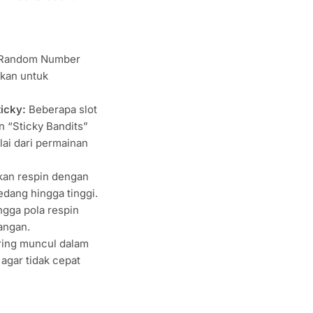
 (Random Number
pkan untuk
icky:
Beberapa slot
n “Sticky Bandits”
lai dari permainan
an respin dengan
edang hingga tinggi.
ngga pola respin
angan.
ring muncul dalam
agar tidak cepat