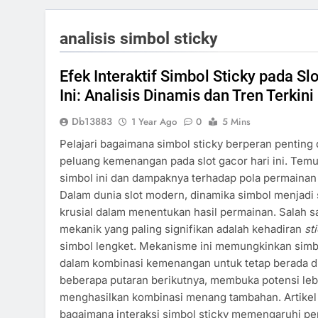
analisis simbol sticky
Efek Interaktif Simbol Sticky pada Sl
Ini: Analisis Dinamis dan Tren Terkini
Db13883
1 Year Ago
0
5 Mins
Pelajari bagaimana simbol sticky berperan pentin
peluang kemenangan pada slot gacor hari ini. Temuk
simbol ini dan dampaknya terhadap pola permainan 
Dalam dunia slot modern, dinamika simbol menjadi s
krusial dalam menentukan hasil permainan. Salah sa
mekanik yang paling signifikan adalah kehadiran
st
simbol lengket. Mekanisme ini memungkinkan sim
dalam kombinasi kemenangan untuk tetap berada d
beberapa putaran berikutnya, membuka potensi leb
menghasilkan kombinasi menang tambahan. Artikel
bagaimana interaksi simbol sticky memengaruhi per