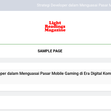
Strategi Developer dalam Menguasai Pasar Mo
Teknologi Streaming Game da
Cara Menghindari Kesalahan Umum Saat Akses
ht Readings Magazine
Cara Mudah Menggunakan 
tikel Informatif Dari Light Readings Magazine.
Strategi Developer dalam Menguasai Pasar Mo
SAMPLE PAGE
Teknologi Streaming Game da
Cara Menghindari Kesalahan Umum Saat Akses
enguasai Pasar Mobile Gaming di Era Digital Kompetitif