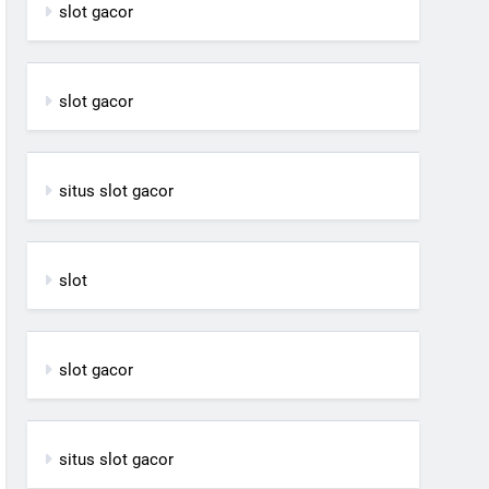
slot gacor
slot gacor
situs slot gacor
slot
slot gacor
situs slot gacor