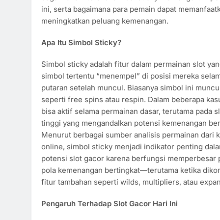
ini, serta bagaimana para pemain dapat memanfaat
meningkatkan peluang kemenangan.
Apa Itu Simbol Sticky?
Simbol sticky adalah fitur dalam permainan slot 
simbol tertentu “menempel” di posisi mereka selam
putaran setelah muncul. Biasanya simbol ini munc
seperti free spins atau respin. Dalam beberapa kasu
bisa aktif selama permainan dasar, terutama pada sl
tinggi yang mengandalkan potensi kemenangan ber
Menurut berbagai sumber analisis permainan dari k
online, simbol sticky menjadi indikator penting dal
potensi slot gacor karena berfungsi memperbesar 
pola kemenangan bertingkat—terutama ketika dik
fitur tambahan seperti wilds, multipliers, atau exp
Pengaruh Terhadap Slot Gacor Hari Ini