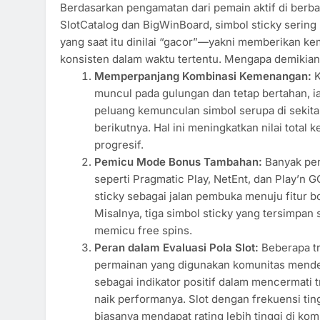
Berdasarkan pengamatan dari pemain aktif di berba
SlotCatalog dan BigWinBoard, simbol sticky sering
yang saat itu dinilai “gacor”—yakni memberikan k
konsisten dalam waktu tertentu. Mengapa demikia
Memperpanjang Kombinasi Kemenangan:
K
muncul pada gulungan dan tetap bertahan, 
peluang kemunculan simbol serupa di sekita
berikutnya. Hal ini meningkatkan nilai total
progresif.
Pemicu Mode Bonus Tambahan:
Banyak pen
seperti Pragmatic Play, NetEnt, dan Play’n G
sticky sebagai jalan pembuka menuju fitur b
Misalnya, tiga simbol sticky yang tersimpan 
memicu free spins.
Peran dalam Evaluasi Pola Slot:
Beberapa tr
permainan yang digunakan komunitas mendet
sebagai indikator positif dalam mencermati 
naik performanya. Slot dengan frekuensi tin
biasanya mendapat rating lebih tinggi di kom