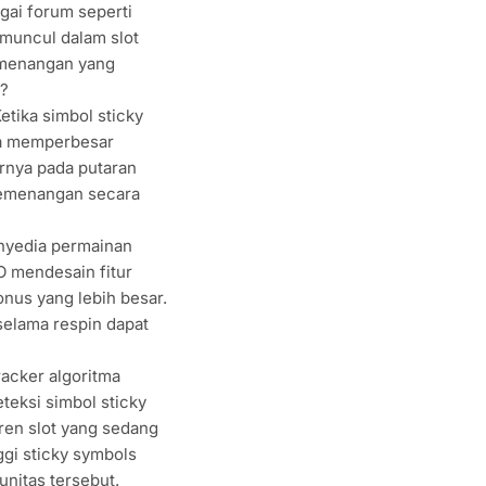
gai forum seperti
 muncul dalam slot
emenangan yang
n?
etika simbol sticky
ia memperbesar
rnya pada putaran
 kemenangan secara
yedia permainan
O mendesain fitur
onus yang lebih besar.
selama respin dapat
acker algoritma
eksi simbol sticky
tren slot yang sedang
ggi sticky symbols
unitas tersebut.