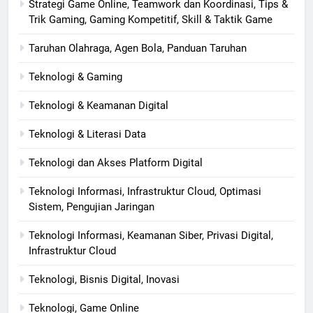
Strategi Game Online, Teamwork dan Koordinasi, Tips &
Trik Gaming, Gaming Kompetitif, Skill & Taktik Game
Taruhan Olahraga, Agen Bola, Panduan Taruhan
Teknologi & Gaming
Teknologi & Keamanan Digital
Teknologi & Literasi Data
Teknologi dan Akses Platform Digital
Teknologi Informasi, Infrastruktur Cloud, Optimasi
Sistem, Pengujian Jaringan
Teknologi Informasi, Keamanan Siber, Privasi Digital,
Infrastruktur Cloud
Teknologi, Bisnis Digital, Inovasi
Teknologi, Game Online