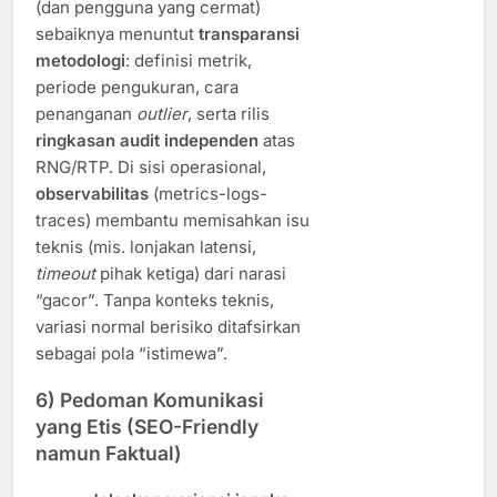
(dan pengguna yang cermat)
sebaiknya menuntut
transparansi
metodologi
: definisi metrik,
periode pengukuran, cara
penanganan
outlier
, serta rilis
ringkasan audit independen
atas
RNG/RTP. Di sisi operasional,
observabilitas
(metrics-logs-
traces) membantu memisahkan isu
teknis (mis. lonjakan latensi,
timeout
pihak ketiga) dari narasi
“gacor”. Tanpa konteks teknis,
variasi normal berisiko ditafsirkan
sebagai pola “istimewa”.
6) Pedoman Komunikasi
yang Etis (SEO-Friendly
namun Faktual)