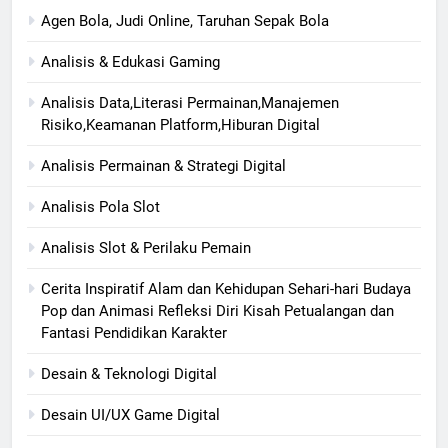
Agen Bola, Judi Online, Taruhan Sepak Bola
Analisis & Edukasi Gaming
Analisis Data,Literasi Permainan,Manajemen
Risiko,Keamanan Platform,Hiburan Digital
Analisis Permainan & Strategi Digital
Analisis Pola Slot
Analisis Slot & Perilaku Pemain
Cerita Inspiratif Alam dan Kehidupan Sehari-hari Budaya
Pop dan Animasi Refleksi Diri Kisah Petualangan dan
Fantasi Pendidikan Karakter
Desain & Teknologi Digital
Desain UI/UX Game Digital