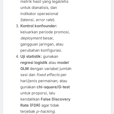
metrik hasil yang legal/etis
untuk dianalisis, dan
indikator operasional
(latensi,
error rate
).
Kontrol konfounder:
keluarkan periode promosi,
deployment
besar,
gangguan jaringan, atau
perubahan konfigurasi.
Uji statistik:
gunakan
regresi logistik
atau
model
GLM
dengan variabel jumlah
sesi dan
fixed effects
per
hari/jenis permainan; atau
gunakan
chi-square/G-test
untuk proporsi, lalu
kendalikan
False Discovery
Rate (FDR)
agar tidak
terjebak
p-hacking
.