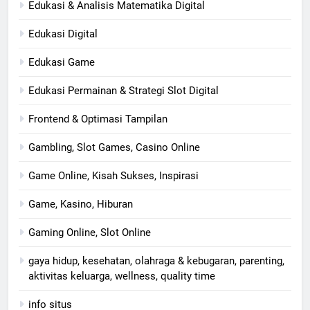
Edukasi & Analisis Matematika Digital
Edukasi Digital
Edukasi Game
Edukasi Permainan & Strategi Slot Digital
Frontend & Optimasi Tampilan
Gambling, Slot Games, Casino Online
Game Online, Kisah Sukses, Inspirasi
Game, Kasino, Hiburan
Gaming Online, Slot Online
gaya hidup, kesehatan, olahraga & kebugaran, parenting,
aktivitas keluarga, wellness, quality time
info situs