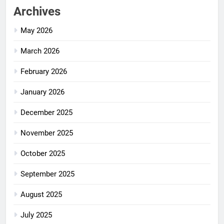
Archives
May 2026
March 2026
February 2026
January 2026
December 2025
November 2025
October 2025
September 2025
August 2025
July 2025