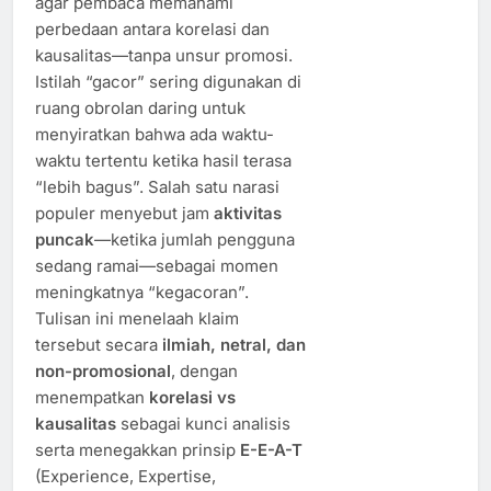
agar pembaca memahami
perbedaan antara korelasi dan
kausalitas—tanpa unsur promosi.
Istilah “gacor” sering digunakan di
ruang obrolan daring untuk
menyiratkan bahwa ada waktu-
waktu tertentu ketika hasil terasa
“lebih bagus”. Salah satu narasi
populer menyebut jam
aktivitas
puncak
—ketika jumlah pengguna
sedang ramai—sebagai momen
meningkatnya “kegacoran”.
Tulisan ini menelaah klaim
tersebut secara
ilmiah, netral, dan
non-promosional
, dengan
menempatkan
korelasi vs
kausalitas
sebagai kunci analisis
serta menegakkan prinsip
E-E-A-T
(Experience, Expertise,