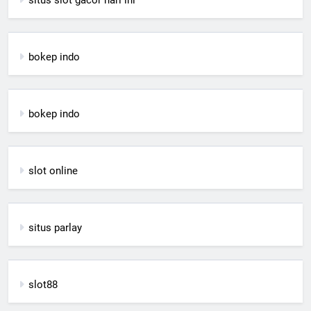
bokep indo
bokep indo
slot online
situs parlay
slot88