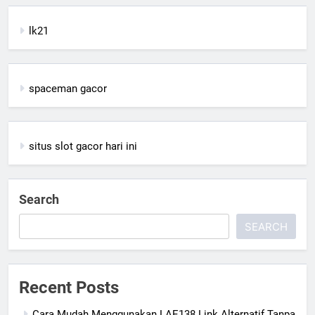
lk21
spaceman gacor
situs slot gacor hari ini
Search
SEARCH
Recent Posts
Cara Mudah Menggunakan LAE138 Link Alternatif Tanpa