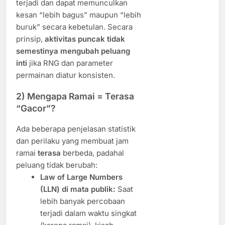
terjadi dan dapat memunculkan
kesan “lebih bagus” maupun “lebih
buruk” secara kebetulan. Secara
prinsip,
aktivitas puncak tidak
semestinya mengubah peluang
inti
jika RNG dan parameter
permainan diatur konsisten.
2) Mengapa Ramai = Terasa
“Gacor”?
Ada beberapa penjelasan statistik
dan perilaku yang membuat jam
ramai
terasa
berbeda, padahal
peluang tidak berubah:
Law of Large Numbers
(LLN) di mata publik:
Saat
lebih banyak percobaan
terjadi dalam waktu singkat