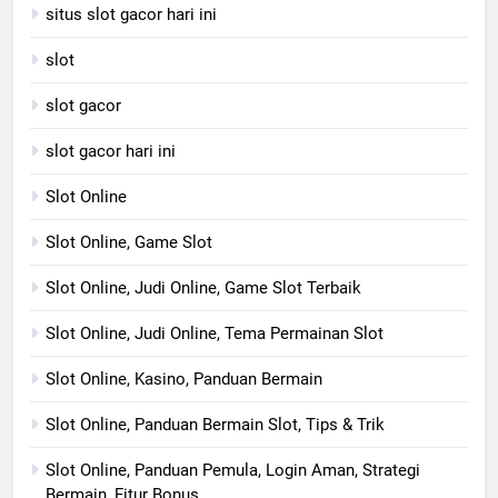
situs slot gacor hari ini
slot
slot gacor
slot gacor hari ini
Slot Online
Slot Online, Game Slot
Slot Online, Judi Online, Game Slot Terbaik
Slot Online, Judi Online, Tema Permainan Slot
Slot Online, Kasino, Panduan Bermain
Slot Online, Panduan Bermain Slot, Tips & Trik
Slot Online, Panduan Pemula, Login Aman, Strategi
Bermain, Fitur Bonus