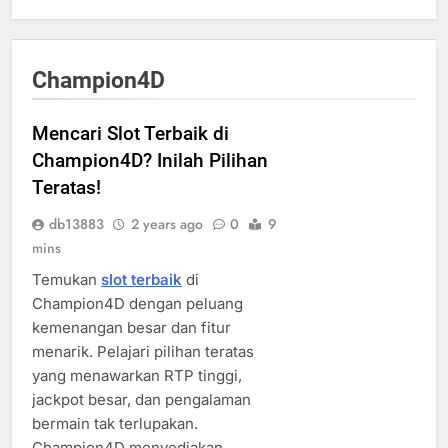
Champion4D
Mencari Slot Terbaik di
Champion4D? Inilah Pilihan
Teratas!
db13883
2 years ago
0
9
mins
Temukan
slot terbaik
di
Champion4D dengan peluang
kemenangan besar dan fitur
menarik. Pelajari pilihan teratas
yang menawarkan RTP tinggi,
jackpot besar, dan pengalaman
bermain tak terlupakan.
Champion4D menyediakan