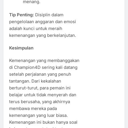
menang.
Tip Penting:
Disiplin dalam
pengelolaan anggaran dan emosi
adalah kunci untuk meraih
kemenangan yang berkelanjutan.
Kesimpulan
Kemenangan yang membanggakan
di Champion4D sering kali datang
setelah perjalanan yang penuh
tantangan. Dari kekalahan
berturut-turut, para pemain ini
belajar untuk tidak menyerah dan
terus berusaha, yang akhirnya
membawa mereka pada
kemenangan yang luar biasa.
Kemenangan ini bukan hanya soal