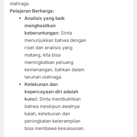
olahraga.
Pelajaran Berharga:
Analisis yang baik
menghasilkan
keberuntungan:
Sinta
menunjukkan bahwa dengan
riset dan analisis yang
matang, kita bisa
meningkatkan peluang
kemenangan, bahkan dalam
taruhan olahraga.
Ketekunan dan
kepercayaan diri adalah
kunci:
Sinta membuktikan
bahwa meskipun awalnya
kalah, ketekunan dan
peningkatan keterampilan
bisa membawa kesuksesan.