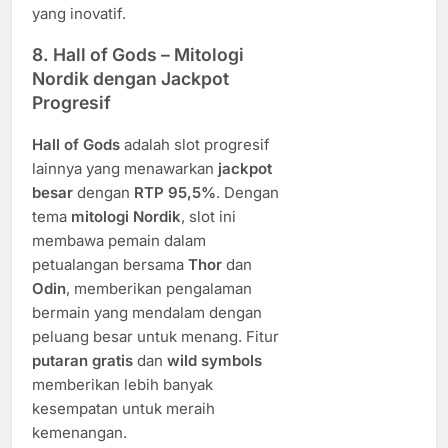
yang inovatif.
8.
Hall of Gods – Mitologi
Nordik dengan Jackpot
Progresif
Hall of Gods
adalah slot progresif
lainnya yang menawarkan
jackpot
besar
dengan
RTP 95,5%
. Dengan
tema
mitologi Nordik
, slot ini
membawa pemain dalam
petualangan bersama
Thor
dan
Odin
, memberikan pengalaman
bermain yang mendalam dengan
peluang besar untuk menang. Fitur
putaran gratis
dan
wild symbols
memberikan lebih banyak
kesempatan untuk meraih
kemenangan.