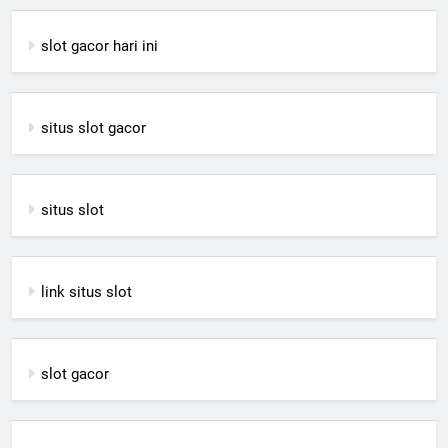
slot gacor hari ini
situs slot gacor
situs slot
link situs slot
slot gacor