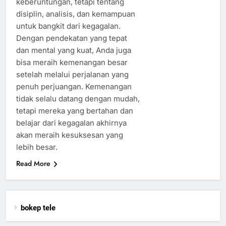
keberuntungan, tetapi tentang
disiplin, analisis, dan kemampuan
untuk bangkit dari kegagalan.
Dengan pendekatan yang tepat
dan mental yang kuat, Anda juga
bisa meraih kemenangan besar
setelah melalui perjalanan yang
penuh perjuangan. Kemenangan
tidak selalu datang dengan mudah,
tetapi mereka yang bertahan dan
belajar dari kegagalan akhirnya
akan meraih kesuksesan yang
lebih besar.
Read More
bokep tele