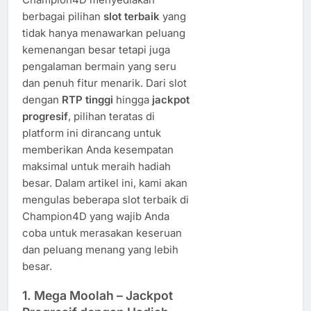
berbagai pilihan
slot terbaik
yang
tidak hanya menawarkan peluang
kemenangan besar tetapi juga
pengalaman bermain yang seru
dan penuh fitur menarik. Dari slot
dengan
RTP tinggi
hingga
jackpot
progresif
, pilihan teratas di
platform ini dirancang untuk
memberikan Anda kesempatan
maksimal untuk meraih hadiah
besar. Dalam artikel ini, kami akan
mengulas beberapa slot terbaik di
Champion4D yang wajib Anda
coba untuk merasakan keseruan
dan peluang menang yang lebih
besar.
1.
Mega Moolah – Jackpot