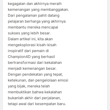
kegagalan dan akhirnya meraih
kemenangan yang membanggakan.
Dari pengalaman pahit datang
pelajaran berharga yang akhirnya
membantu mereka mencapai
sukses yang lebih besar.
Dalam artikel ini, kita akan
mengeksplorasi kisah-kisah
inspiratif dari pemain di
Champion4D yang berhasil
bertransformasi dari kekalahan
menjadi kemenangan besar.
Dengan pendekatan yang tepat,
ketekunan, dan pengelolaan emosi
yang bijak, mereka telah
membuktikan bahwa kekalahan
bukanlah akhir dari perjalanan,
tetapi awal dari kesempatan baru.