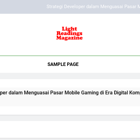
Strategi Developer dalam Menguasai Pasar Mo
Teknologi Streaming Game da
Cara Menghindari Kesalahan Umum Saat Akses
ht Readings Magazine
Cara Mudah Menggunakan 
tikel Informatif Dari Light Readings Magazine.
Strategi Developer dalam Menguasai Pasar Mo
SAMPLE PAGE
Teknologi Streaming Game da
Cara Menghindari Kesalahan Umum Saat Akses
enguasai Pasar Mobile Gaming di Era Digital Kompetitif