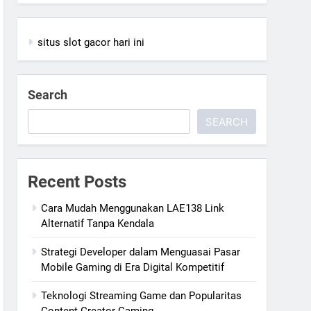
situs slot gacor hari ini
Search
SEARCH
Recent Posts
Cara Mudah Menggunakan LAE138 Link
Alternatif Tanpa Kendala
Strategi Developer dalam Menguasai Pasar
Mobile Gaming di Era Digital Kompetitif
Teknologi Streaming Game dan Popularitas