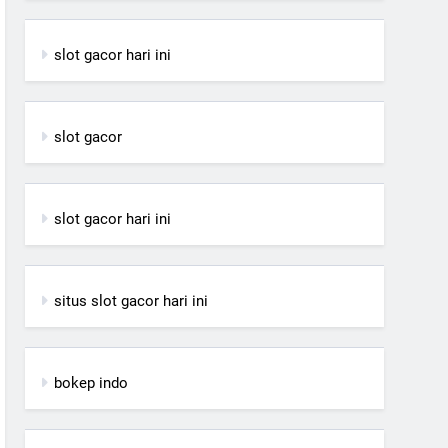
slot gacor hari ini
slot gacor
slot gacor hari ini
situs slot gacor hari ini
bokep indo