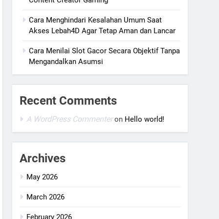
Content Creator Gaming
Cara Menghindari Kesalahan Umum Saat
Akses Lebah4D Agar Tetap Aman dan Lancar
Cara Menilai Slot Gacor Secara Objektif Tanpa
Mengandalkan Asumsi
Recent Comments
A WordPress Commenter
on
Hello world!
Archives
May 2026
March 2026
February 2026