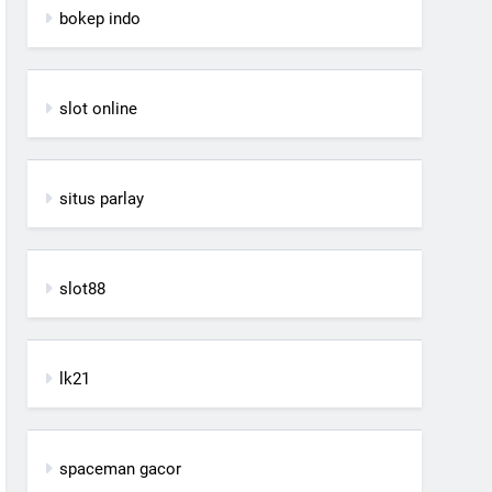
bokep indo
slot online
situs parlay
slot88
lk21
spaceman gacor