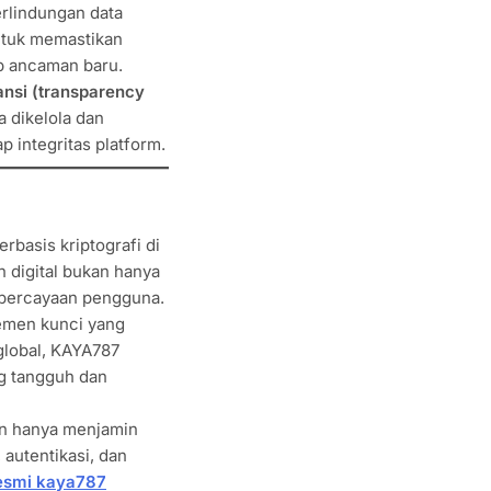
erlindungan data
untuk memastikan
ap ancaman baru.
ansi (transparency
 dikelola dan
 integritas platform.
rbasis kriptografi di
digital bukan hanya
kepercayaan pengguna.
jemen kunci yang
 global, KAYA787
g tangguh dan
an hanya menjamin
 autentikasi, dan
resmi kaya787