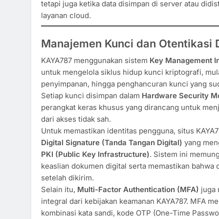
tetapi juga ketika data disimpan di server atau didis
layanan cloud.
Manajemen Kunci dan Otentikasi D
KAYA787 menggunakan sistem
Key Management In
untuk mengelola siklus hidup kunci kriptografi, mul
penyimpanan, hingga penghancuran kunci yang sud
Setiap kunci disimpan dalam
Hardware Security M
perangkat keras khusus yang dirancang untuk men
dari akses tidak sah.
Untuk memastikan identitas pengguna, situs KAYA
Digital Signature (Tanda Tangan Digital)
yang men
PKI (Public Key Infrastructure)
. Sistem ini memung
keaslian dokumen digital serta memastikan bahwa d
setelah dikirim.
Selain itu,
Multi-Factor Authentication (MFA)
juga 
integral dari kebijakan keamanan KAYA787. MFA 
kombinasi kata sandi, kode OTP (One-Time Password