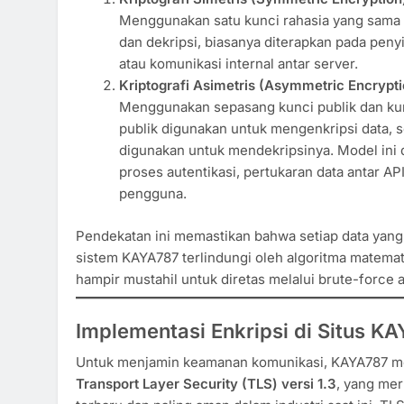
Menggunakan satu kunci rahasia yang sama 
dan dekripsi, biasanya diterapkan pada peny
atau komunikasi internal antar server.
Kriptografi Asimetris (Asymmetric Encrypti
Menggunakan sepasang kunci publik dan kunc
publik digunakan untuk mengenkripsi data, s
digunakan untuk mendekripsinya. Model ini 
proses autentikasi, pertukaran data antar API
pengguna.
Pendekatan ini memastikan bahwa setiap data yang
sistem KAYA787 terlindungi oleh algoritma matema
hampir mustahil untuk diretas melalui brute-force a
Implementasi Enkripsi di Situs K
Untuk menjamin keamanan komunikasi, KAYA787 
Transport Layer Security (TLS) versi 1.3
, yang me