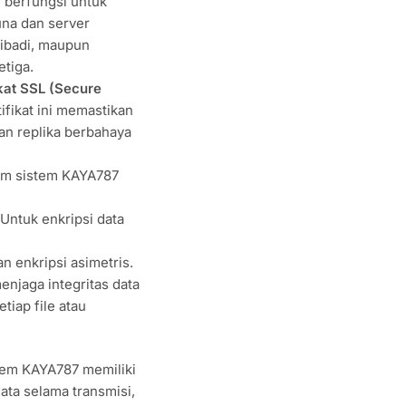
S berfungsi untuk
una dan server
ribadi, maupun
etiga.
ikat SSL (Secure
tifikat ini memastikan
an replika berbahaya
lam sistem KAYA787
Untuk enkripsi data
n enkripsi asimetris.
njaga integritas data
tiap file atau
tem KAYA787 memiliki
ata selama transmisi,