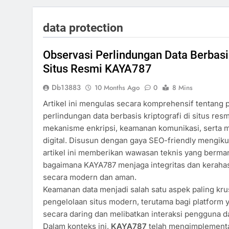
data protection
Observasi Perlindungan Data Berbasis
Situs Resmi KAYA787
Db13883
10 Months Ago
0
8 Mins
Artikel ini mengulas secara komprehensif tentang
perlindungan data berbasis kriptografi di situs r
mekanisme enkripsi, keamanan komunikasi, serta 
digital. Disusun dengan gaya SEO-friendly mengikut
artikel ini memberikan wawasan teknis yang berma
bagaimana KAYA787 menjaga integritas dan keraha
secara modern dan aman.
Keamanan data menjadi salah satu aspek paling kru
pengelolaan situs modern, terutama bagi platform 
secara daring dan melibatkan interaksi pengguna d
Dalam konteks ini,
KAYA787
telah mengimplementa