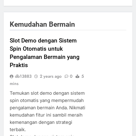
Kemudahan Bermain
Slot Demo dengan Sistem
Spin Otomatis untuk
Pengalaman Bermain yang
Praktis
db13883
2 years ago
0
5
mins
Temukan slot demo dengan sistem
spin otomatis yang mempermudah
pengalaman bermain Anda. Nikmati
kemudahan fitur ini sambil meraih
kemenangan dengan strategi
terbaik.