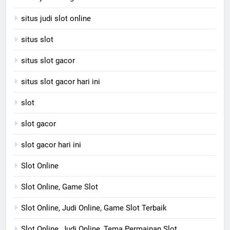
situs judi slot online
situs slot
situs slot gacor
situs slot gacor hari ini
slot
slot gacor
slot gacor hari ini
Slot Online
Slot Online, Game Slot
Slot Online, Judi Online, Game Slot Terbaik
Slot Online, Judi Online, Tema Permainan Slot