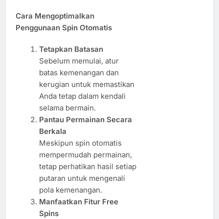
Cara Mengoptimalkan
Penggunaan Spin Otomatis
Tetapkan Batasan
Sebelum memulai, atur
batas kemenangan dan
kerugian untuk memastikan
Anda tetap dalam kendali
selama bermain.
Pantau Permainan Secara
Berkala
Meskipun spin otomatis
mempermudah permainan,
tetap perhatikan hasil setiap
putaran untuk mengenali
pola kemenangan.
Manfaatkan Fitur Free
Spins