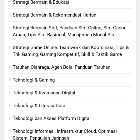
Strategi Bermain & Edukasi
Strategi Bermain & Rekomendasi Harian
Strategi Bermain Slot, Panduan Slot Online, Slot Gacor
Aman, Tips Slot Rasional, Manajemen Modal Slot
Strategi Game Online, Teamwork dan Koordinasi, Tips &
Trik Gaming, Gaming Kompetitif, Skill & Taktik Game
Taruhan Olahraga, Agen Bola, Panduan Taruhan
Teknologi & Gaming
Teknologi & Keamanan Digital
Teknologi & Literasi Data
Teknologi dan Akses Platform Digital
Teknologi Informasi, Infrastruktur Cloud, Optimasi
Sistem, Pengujian Jaringan