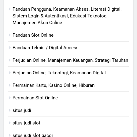
Panduan Pengguna, Keamanan Akses, Literasi Digital,
Sistem Login & Autentikasi, Edukasi Teknologi,
Manajemen Akun Online
Panduan Slot Online
Panduan Teknis / Digital Access
Perjudian Online, Manajemen Keuangan, Strategi Taruhan
Perjudian Online, Teknologi, Keamanan Digital
Permainan Kartu, Kasino Online, Hiburan
Permainan Slot Online
situs judi
situs judi slot
situs judi slot gacor