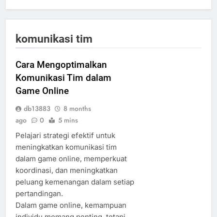
komunikasi tim
Cara Mengoptimalkan
Komunikasi Tim dalam
Game Online
db13883
8 months
ago
0
5 mins
Pelajari strategi efektif untuk
meningkatkan komunikasi tim
dalam game online, memperkuat
koordinasi, dan meningkatkan
peluang kemenangan dalam setiap
pertandingan.
Dalam game online, kemampuan
individu memang penting, tetapi