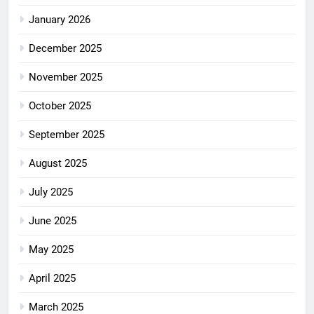
January 2026
December 2025
November 2025
October 2025
September 2025
August 2025
July 2025
June 2025
May 2025
April 2025
March 2025