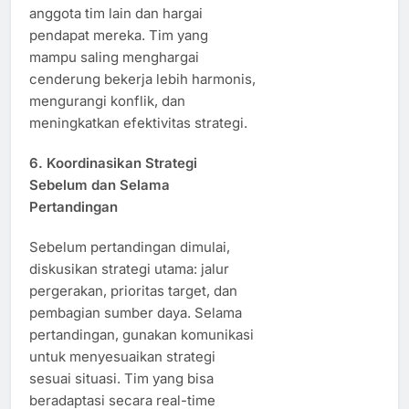
anggota tim lain dan hargai
pendapat mereka. Tim yang
mampu saling menghargai
cenderung bekerja lebih harmonis,
mengurangi konflik, dan
meningkatkan efektivitas strategi.
6. Koordinasikan Strategi
Sebelum dan Selama
Pertandingan
Sebelum pertandingan dimulai,
diskusikan strategi utama: jalur
pergerakan, prioritas target, dan
pembagian sumber daya. Selama
pertandingan, gunakan komunikasi
untuk menyesuaikan strategi
sesuai situasi. Tim yang bisa
beradaptasi secara real-time