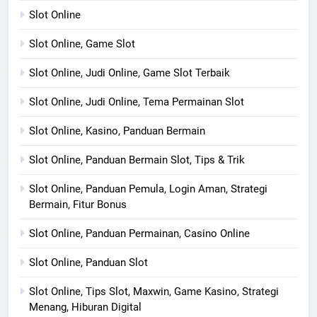
Slot Online
Slot Online, Game Slot
Slot Online, Judi Online, Game Slot Terbaik
Slot Online, Judi Online, Tema Permainan Slot
Slot Online, Kasino, Panduan Bermain
Slot Online, Panduan Bermain Slot, Tips & Trik
Slot Online, Panduan Pemula, Login Aman, Strategi
Bermain, Fitur Bonus
Slot Online, Panduan Permainan, Casino Online
Slot Online, Panduan Slot
Slot Online, Tips Slot, Maxwin, Game Kasino, Strategi
Menang, Hiburan Digital