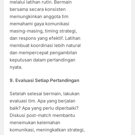
melalui latihan rutin. Bermain
bersama secara konsisten
memungkinkan anggota tim
memahami gaya komunikasi
masing-masing, timing strategi,
dan respons yang efektif. Latihan
membuat koordinasi lebih natural
dan mempercepat pengambilan
keputusan dalam pertandingan
nyata.
9. Evaluasi Setiap Pertandingan
Setelah selesai bermain, lakukan
evaluasi tim. Apa yang berjalan
baik? Apa yang perlu diperbaiki?
Diskusi post-match membantu
menemukan kelemahan
komunikasi, meningkatkan strategi,