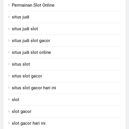
Permainan Slot Online
situs judi
situs judi slot
situs judi slot gacor
situs judi slot online
situs slot
situs slot gacor
situs slot gacor hari ini
slot
slot gacor
slot gacor hari ini