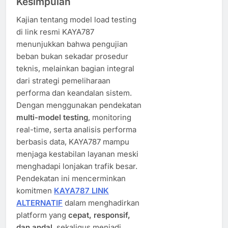
Kesimpulan
Kajian tentang model load testing
di link resmi KAYA787
menunjukkan bahwa pengujian
beban bukan sekadar prosedur
teknis, melainkan bagian integral
dari strategi pemeliharaan
performa dan keandalan sistem.
Dengan menggunakan pendekatan
multi-model testing
, monitoring
real-time, serta analisis performa
berbasis data, KAYA787 mampu
menjaga kestabilan layanan meski
menghadapi lonjakan trafik besar.
Pendekatan ini mencerminkan
komitmen
KAYA787 LINK
ALTERNATIF
dalam menghadirkan
platform yang
cepat, responsif,
dan andal
, sekaligus menjadi