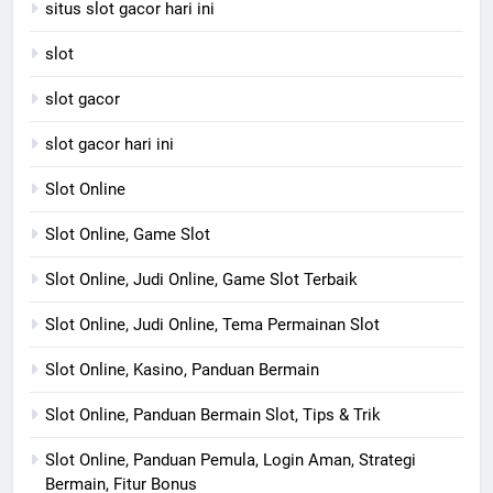
situs slot gacor hari ini
slot
slot gacor
slot gacor hari ini
Slot Online
Slot Online, Game Slot
Slot Online, Judi Online, Game Slot Terbaik
Slot Online, Judi Online, Tema Permainan Slot
Slot Online, Kasino, Panduan Bermain
Slot Online, Panduan Bermain Slot, Tips & Trik
Slot Online, Panduan Pemula, Login Aman, Strategi
Bermain, Fitur Bonus