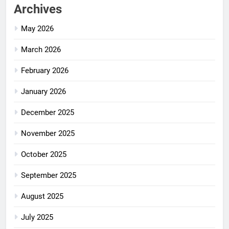
Archives
May 2026
March 2026
February 2026
January 2026
December 2025
November 2025
October 2025
September 2025
August 2025
July 2025