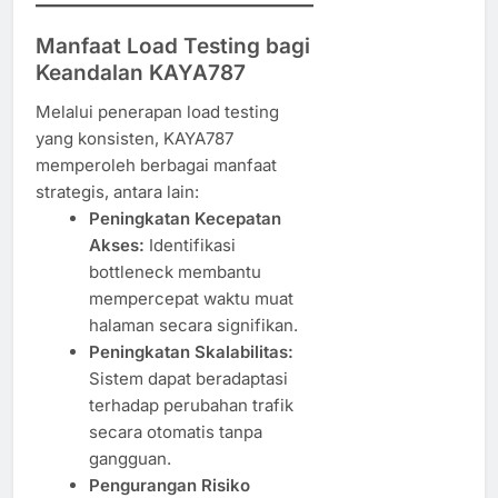
Manfaat Load Testing bagi
Keandalan KAYA787
Melalui penerapan load testing
yang konsisten, KAYA787
memperoleh berbagai manfaat
strategis, antara lain:
Peningkatan Kecepatan
Akses:
Identifikasi
bottleneck membantu
mempercepat waktu muat
halaman secara signifikan.
Peningkatan Skalabilitas:
Sistem dapat beradaptasi
terhadap perubahan trafik
secara otomatis tanpa
gangguan.
Pengurangan Risiko