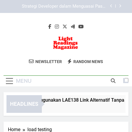
Skip
Teknologi Streaming Game dan Popularitas
to
Content Creator Gaming
content
Cara Menghindari Kesalahan Umum Saat Akses
Lebah4D Agar Tetap Aman dan Lancar
Cara Mudah Menggunakan LAE138 Link Alternatif
Tanpa Kendala
Strategi Developer dalam Menguasai Pasar
Mobile Gaming di Era Digital Kompetitif
Light Readings
Nikmati Artikel Informatif Dari Light
Teknologi Streaming Game dan Popularitas
NEWSLETTER
RANDOM NEWS
Content Creator Gaming
Magazine
Readings Magazine.
Cara Menghindari Kesalahan Umum Saat Akses
Lebah4D Agar Tetap Aman dan Lancar
MENU
ra Mudah Menggunakan LAE138 Link Alternatif Tanpa Kendal
HEADLINES
Months Ago
Home
load testing