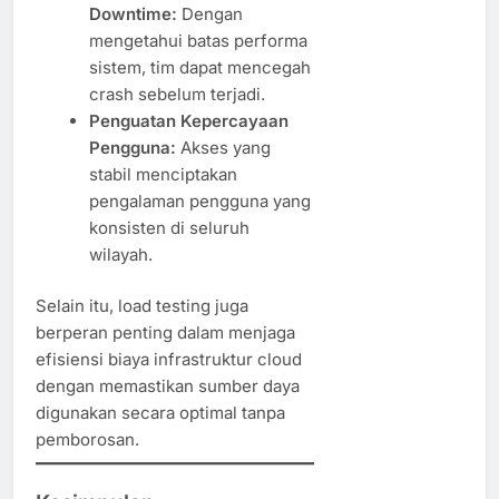
Downtime:
Dengan
mengetahui batas performa
sistem, tim dapat mencegah
crash sebelum terjadi.
Penguatan Kepercayaan
Pengguna:
Akses yang
stabil menciptakan
pengalaman pengguna yang
konsisten di seluruh
wilayah.
Selain itu, load testing juga
berperan penting dalam menjaga
efisiensi biaya infrastruktur cloud
dengan memastikan sumber daya
digunakan secara optimal tanpa
pemborosan.