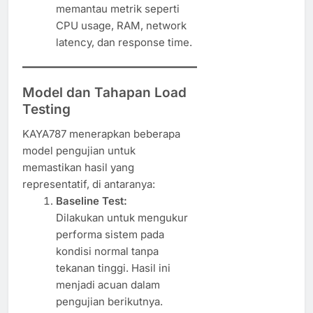
memantau metrik seperti
CPU usage, RAM, network
latency, dan response time.
Model dan Tahapan Load
Testing
KAYA787 menerapkan beberapa
model pengujian untuk
memastikan hasil yang
representatif, di antaranya:
Baseline Test:
Dilakukan untuk mengukur
performa sistem pada
kondisi normal tanpa
tekanan tinggi. Hasil ini
menjadi acuan dalam
pengujian berikutnya.