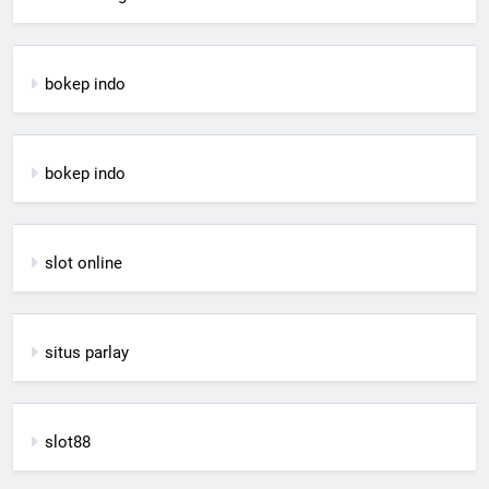
bokep indo
bokep indo
slot online
situs parlay
slot88