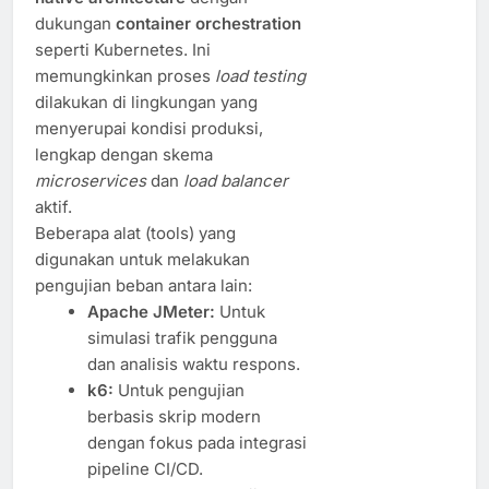
dukungan
container orchestration
seperti Kubernetes. Ini
memungkinkan proses
load testing
dilakukan di lingkungan yang
menyerupai kondisi produksi,
lengkap dengan skema
microservices
dan
load balancer
aktif.
Beberapa alat (tools) yang
digunakan untuk melakukan
pengujian beban antara lain:
Apache JMeter:
Untuk
simulasi trafik pengguna
dan analisis waktu respons.
k6:
Untuk pengujian
berbasis skrip modern
dengan fokus pada integrasi
pipeline CI/CD.