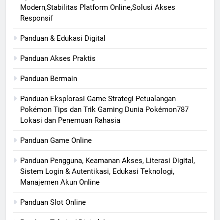
Modern,Stabilitas Platform Online,Solusi Akses
Responsif
Panduan & Edukasi Digital
Panduan Akses Praktis
Panduan Bermain
Panduan Eksplorasi Game Strategi Petualangan
Pokémon Tips dan Trik Gaming Dunia Pokémon787
Lokasi dan Penemuan Rahasia
Panduan Game Online
Panduan Pengguna, Keamanan Akses, Literasi Digital,
Sistem Login & Autentikasi, Edukasi Teknologi,
Manajemen Akun Online
Panduan Slot Online