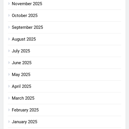
November 2025
October 2025
September 2025
August 2025
July 2025
June 2025
May 2025
April 2025
March 2025
February 2025
January 2025