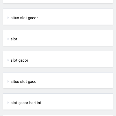
situs slot gacor
slot
slot gacor
situs slot gacor
slot gacor hari ini