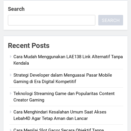
Search
SEARCH
Recent Posts
Cara Mudah Menggunakan LAE138 Link Alternatif Tanpa
Kendala
Strategi Developer dalam Menguasai Pasar Mobile
Gaming di Era Digital Kompetitif
Teknologi Streaming Game dan Popularitas Content
Creator Gaming
Cara Menghindari Kesalahan Umum Saat Akses
Lebah4D Agar Tetap Aman dan Lancar
Cara Menilai Slot Gacor Secara Objektif Tanpa