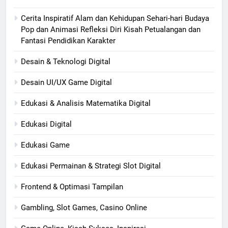
Cerita Inspiratif Alam dan Kehidupan Sehari-hari Budaya
Pop dan Animasi Refleksi Diri Kisah Petualangan dan
Fantasi Pendidikan Karakter
Desain & Teknologi Digital
Desain UI/UX Game Digital
Edukasi & Analisis Matematika Digital
Edukasi Digital
Edukasi Game
Edukasi Permainan & Strategi Slot Digital
Frontend & Optimasi Tampilan
Gambling, Slot Games, Casino Online