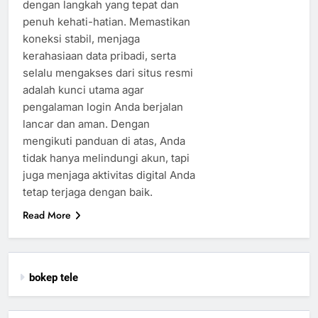
dengan langkah yang tepat dan
penuh kehati-hatian. Memastikan
koneksi stabil, menjaga
kerahasiaan data pribadi, serta
selalu mengakses dari situs resmi
adalah kunci utama agar
pengalaman login Anda berjalan
lancar dan aman. Dengan
mengikuti panduan di atas, Anda
tidak hanya melindungi akun, tapi
juga menjaga aktivitas digital Anda
tetap terjaga dengan baik.
Read More
bokep tele