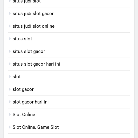
situs judi slot
situs judi slot gacor
situs judi slot online
situs slot
situs slot gacor
situs slot gacor hari ini
slot
slot gacor
slot gacor hari ini
Slot Online
Slot Online, Game Slot