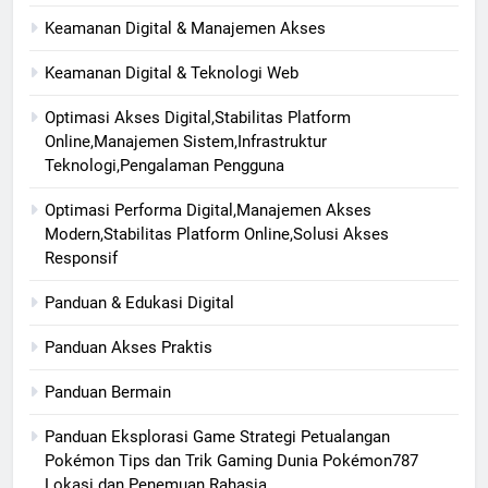
Keamanan Digital & Manajemen Akses
Keamanan Digital & Teknologi Web
Optimasi Akses Digital,Stabilitas Platform
Online,Manajemen Sistem,Infrastruktur
Teknologi,Pengalaman Pengguna
Optimasi Performa Digital,Manajemen Akses
Modern,Stabilitas Platform Online,Solusi Akses
Responsif
Panduan & Edukasi Digital
Panduan Akses Praktis
Panduan Bermain
Panduan Eksplorasi Game Strategi Petualangan
Pokémon Tips dan Trik Gaming Dunia Pokémon787
Lokasi dan Penemuan Rahasia