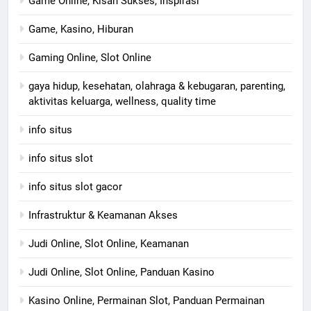
Game Online, Kisah Sukses, Inspirasi
Game, Kasino, Hiburan
Gaming Online, Slot Online
gaya hidup, kesehatan, olahraga & kebugaran, parenting,
aktivitas keluarga, wellness, quality time
info situs
info situs slot
info situs slot gacor
Infrastruktur & Keamanan Akses
Judi Online, Slot Online, Keamanan
Judi Online, Slot Online, Panduan Kasino
Kasino Online, Permainan Slot, Panduan Permainan