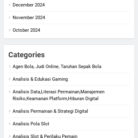
December 2024
November 2024
October 2024
Categories
Agen Bola, Judi Online, Taruhan Sepak Bola
Analisis & Edukasi Gaming
Analisis Data,Literasi Permainan,Manajemen
Risiko,Keamanan Platform,Hiburan Digital
Analisis Permainan & Strategi Digital
Analisis Pola Slot
Analisis Slot & Perilaku Pemain