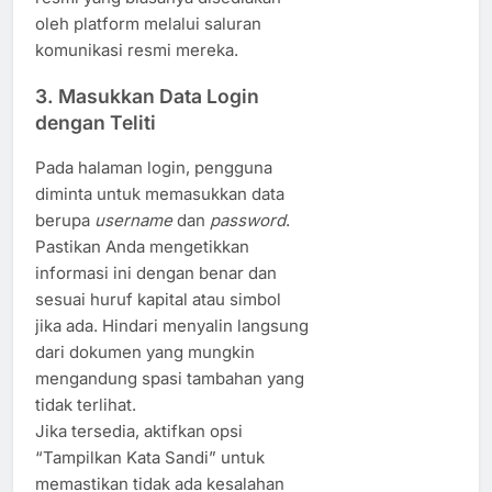
oleh platform melalui saluran
komunikasi resmi mereka.
3. Masukkan Data Login
dengan Teliti
Pada halaman login, pengguna
diminta untuk memasukkan data
berupa
username
dan
password
.
Pastikan Anda mengetikkan
informasi ini dengan benar dan
sesuai huruf kapital atau simbol
jika ada. Hindari menyalin langsung
dari dokumen yang mungkin
mengandung spasi tambahan yang
tidak terlihat.
Jika tersedia, aktifkan opsi
“Tampilkan Kata Sandi” untuk
memastikan tidak ada kesalahan