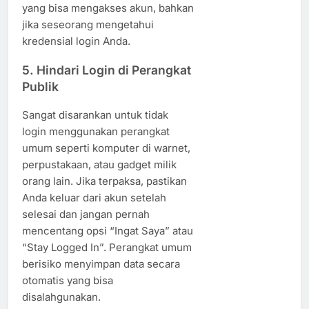
yang bisa mengakses akun, bahkan
jika seseorang mengetahui
kredensial login Anda.
5. Hindari Login di Perangkat
Publik
Sangat disarankan untuk tidak
login menggunakan perangkat
umum seperti komputer di warnet,
perpustakaan, atau gadget milik
orang lain. Jika terpaksa, pastikan
Anda keluar dari akun setelah
selesai dan jangan pernah
mencentang opsi “Ingat Saya” atau
“Stay Logged In”. Perangkat umum
berisiko menyimpan data secara
otomatis yang bisa
disalahgunakan.