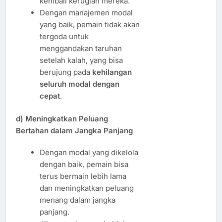
kembali kerugian mereka.
Dengan manajemen modal
yang baik, pemain tidak akan
tergoda untuk
menggandakan taruhan
setelah kalah, yang bisa
berujung pada
kehilangan
seluruh modal dengan
cepat
.
d) Meningkatkan Peluang
Bertahan dalam Jangka Panjang
Dengan modal yang dikelola
dengan baik, pemain bisa
terus bermain lebih lama
dan meningkatkan peluang
menang dalam jangka
panjang.