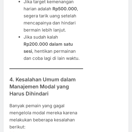
Jika target kemenangan
harian adalah
Rp500.000
,
segera tarik uang setelah
mencapainya dan hindari
bermain lebih lanjut.
Jika sudah kalah
Rp200.000 dalam satu
sesi
, hentikan permainan
dan coba lagi di lain waktu.
4. Kesalahan Umum dalam
Manajemen Modal yang
Harus Dihindari
Banyak pemain yang gagal
mengelola modal mereka karena
melakukan beberapa kesalahan
berikut: