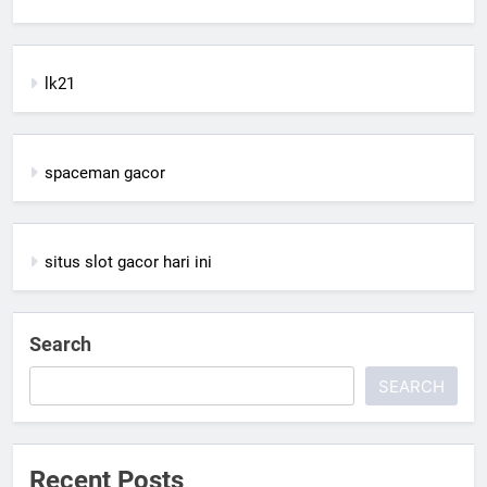
lk21
spaceman gacor
situs slot gacor hari ini
Search
SEARCH
Recent Posts