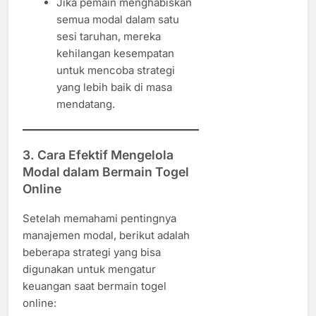
Jika pemain menghabiskan
semua modal dalam satu
sesi taruhan, mereka
kehilangan kesempatan
untuk mencoba strategi
yang lebih baik di masa
mendatang.
3. Cara Efektif Mengelola
Modal dalam Bermain Togel
Online
Setelah memahami pentingnya
manajemen modal, berikut adalah
beberapa strategi yang bisa
digunakan untuk mengatur
keuangan saat bermain togel
online: