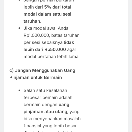
lebih dari
5% dari total
modal dalam satu sesi
taruhan
.
Jika modal awal Anda
Rp1.000.000, batas taruhan
per sesi sebaiknya
tidak
lebih dari Rp50.000
agar
modal bertahan lebih lama.
c) Jangan Menggunakan Uang
Pinjaman untuk Bermain
Salah satu kesalahan
terbesar pemain adalah
bermain dengan
uang
pinjaman atau utang
, yang
bisa menyebabkan masalah
finansial yang lebih besar.