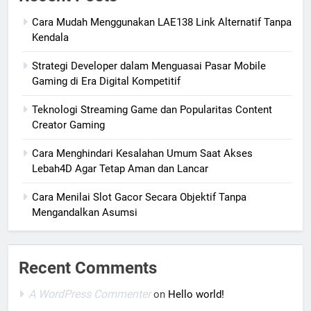
Cara Mudah Menggunakan LAE138 Link Alternatif Tanpa
Kendala
Strategi Developer dalam Menguasai Pasar Mobile
Gaming di Era Digital Kompetitif
Teknologi Streaming Game dan Popularitas Content
Creator Gaming
Cara Menghindari Kesalahan Umum Saat Akses
Lebah4D Agar Tetap Aman dan Lancar
Cara Menilai Slot Gacor Secara Objektif Tanpa
Mengandalkan Asumsi
Recent Comments
A WordPress Commenter
on
Hello world!