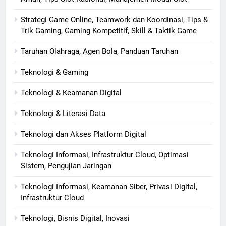
Strategi Game Online, Teamwork dan Koordinasi, Tips &
Trik Gaming, Gaming Kompetitif, Skill & Taktik Game
Taruhan Olahraga, Agen Bola, Panduan Taruhan
Teknologi & Gaming
Teknologi & Keamanan Digital
Teknologi & Literasi Data
Teknologi dan Akses Platform Digital
Teknologi Informasi, Infrastruktur Cloud, Optimasi
Sistem, Pengujian Jaringan
Teknologi Informasi, Keamanan Siber, Privasi Digital,
Infrastruktur Cloud
Teknologi, Bisnis Digital, Inovasi