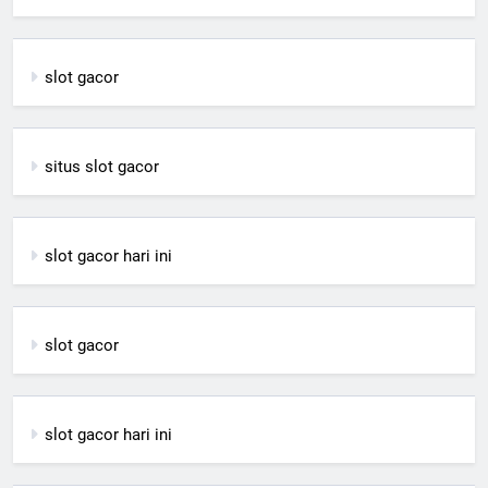
slot gacor
situs slot gacor
slot gacor hari ini
slot gacor
slot gacor hari ini