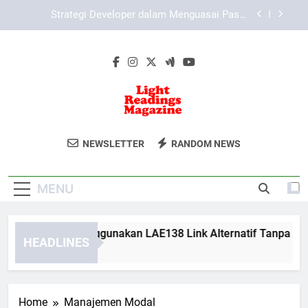
Skip
Teknologi Streaming Game dan Popularitas
to
Content Creator Gaming
content
Cara Menghindari Kesalahan Umum Saat Akses
Lebah4D Agar Tetap Aman dan Lancar
Cara Mudah Menggunakan LAE138 Link Alternatif
Tanpa Kendala
Strategi Developer dalam Menguasai Pasar
Mobile Gaming di Era Digital Kompetitif
Light Readings
Nikmati Artikel Informatif Dari Light
Teknologi Streaming Game dan Popularitas
NEWSLETTER
RANDOM NEWS
Content Creator Gaming
Magazine
Readings Magazine.
Cara Menghindari Kesalahan Umum Saat Akses
Lebah4D Agar Tetap Aman dan Lancar
MENU
ra Mudah Menggunakan LAE138 Link Alternatif Tanpa Kenda
HEADLINES
Months Ago
Home
Manajemen Modal