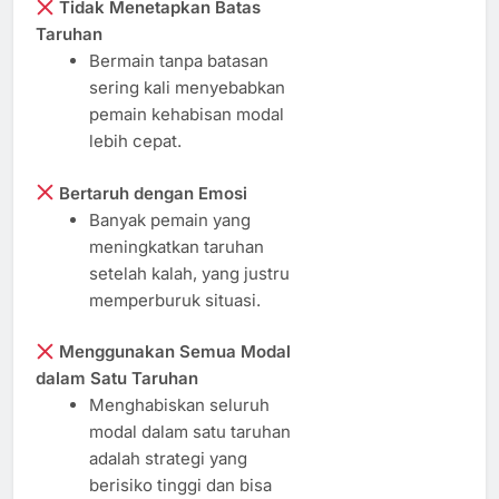
Tidak Menetapkan Batas
Taruhan
Bermain tanpa batasan
sering kali menyebabkan
pemain kehabisan modal
lebih cepat.
Bertaruh dengan Emosi
Banyak pemain yang
meningkatkan taruhan
setelah kalah, yang justru
memperburuk situasi.
Menggunakan Semua Modal
dalam Satu Taruhan
Menghabiskan seluruh
modal dalam satu taruhan
adalah strategi yang
berisiko tinggi dan bisa