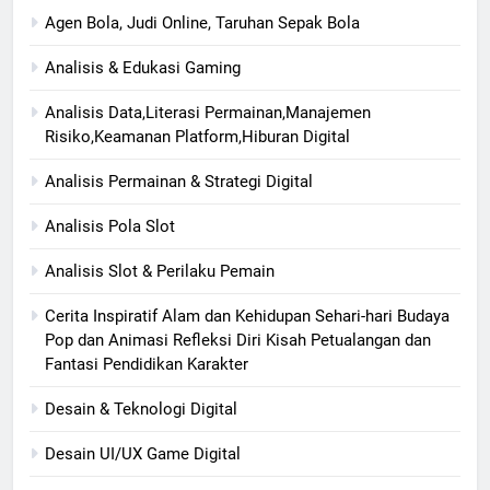
Agen Bola, Judi Online, Taruhan Sepak Bola
Analisis & Edukasi Gaming
Analisis Data,Literasi Permainan,Manajemen
Risiko,Keamanan Platform,Hiburan Digital
Analisis Permainan & Strategi Digital
Analisis Pola Slot
Analisis Slot & Perilaku Pemain
Cerita Inspiratif Alam dan Kehidupan Sehari-hari Budaya
Pop dan Animasi Refleksi Diri Kisah Petualangan dan
Fantasi Pendidikan Karakter
Desain & Teknologi Digital
Desain UI/UX Game Digital