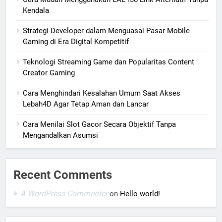
Kendala
Strategi Developer dalam Menguasai Pasar Mobile
Gaming di Era Digital Kompetitif
Teknologi Streaming Game dan Popularitas Content
Creator Gaming
Cara Menghindari Kesalahan Umum Saat Akses
Lebah4D Agar Tetap Aman dan Lancar
Cara Menilai Slot Gacor Secara Objektif Tanpa
Mengandalkan Asumsi
Recent Comments
A WordPress Commenter
on
Hello world!