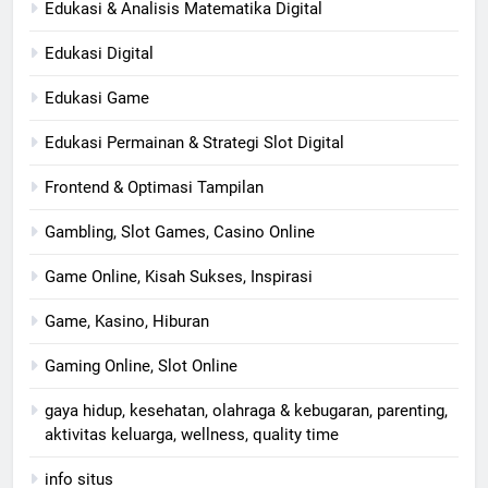
Edukasi & Analisis Matematika Digital
Edukasi Digital
Edukasi Game
Edukasi Permainan & Strategi Slot Digital
Frontend & Optimasi Tampilan
Gambling, Slot Games, Casino Online
Game Online, Kisah Sukses, Inspirasi
Game, Kasino, Hiburan
Gaming Online, Slot Online
gaya hidup, kesehatan, olahraga & kebugaran, parenting,
aktivitas keluarga, wellness, quality time
info situs