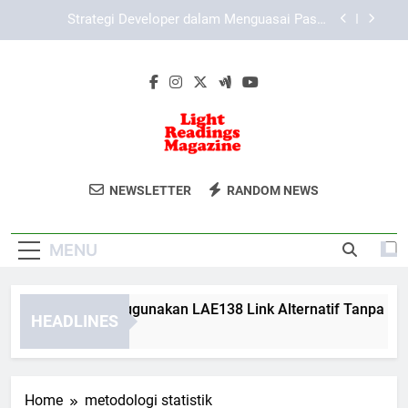
Skip
Teknologi Streaming Game dan Popularitas
to
Content Creator Gaming
content
Cara Menghindari Kesalahan Umum Saat Akses
Lebah4D Agar Tetap Aman dan Lancar
Cara Mudah Menggunakan LAE138 Link Alternatif
Tanpa Kendala
Strategi Developer dalam Menguasai Pasar
Mobile Gaming di Era Digital Kompetitif
Light Readings
Nikmati Artikel Informatif Dari Light
Teknologi Streaming Game dan Popularitas
NEWSLETTER
RANDOM NEWS
Content Creator Gaming
Magazine
Readings Magazine.
Cara Menghindari Kesalahan Umum Saat Akses
Lebah4D Agar Tetap Aman dan Lancar
MENU
ra Mudah Menggunakan LAE138 Link Alternatif Tanpa Kendal
HEADLINES
Months Ago
Home
metodologi statistik