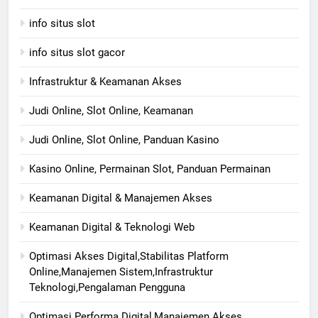
info situs slot
info situs slot gacor
Infrastruktur & Keamanan Akses
Judi Online, Slot Online, Keamanan
Judi Online, Slot Online, Panduan Kasino
Kasino Online, Permainan Slot, Panduan Permainan
Keamanan Digital & Manajemen Akses
Keamanan Digital & Teknologi Web
Optimasi Akses Digital,Stabilitas Platform
Online,Manajemen Sistem,Infrastruktur
Teknologi,Pengalaman Pengguna
Optimasi Performa Digital,Manajemen Akses