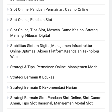
Slot Online, Panduan Permainan, Casino Online
Slot Online, Panduan Slot
Slot Online, Tips Slot, Maxwin, Game Kasino, Strategi
Menang, Hiburan Digital
Stabilitas Sistem Digital,Manajemen Infrastruktur
Online,Optimasi Akses Platform,Keandalan Teknologi
Web
Strategi & Tips, Permainan Online, Manajemen Modal
Strategi Bermain & Edukasi
Strategi Bermain & Rekomendasi Harian
Strategi Bermain Slot, Panduan Slot Online, Slot Gacor
Aman, Tips Slot Rasional, Manajemen Modal Slot