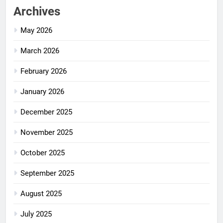
Archives
May 2026
March 2026
February 2026
January 2026
December 2025
November 2025
October 2025
September 2025
August 2025
July 2025