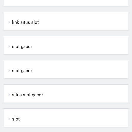
link situs slot
slot gacor
slot gacor
situs slot gacor
slot