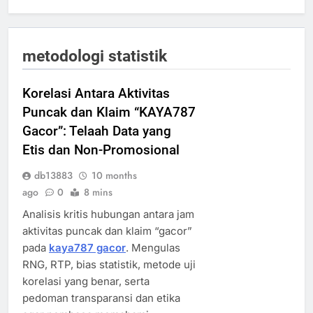
metodologi statistik
Korelasi Antara Aktivitas
Puncak dan Klaim “KAYA787
Gacor”: Telaah Data yang
Etis dan Non-Promosional
db13883
10 months
ago
0
8 mins
Analisis kritis hubungan antara jam
aktivitas puncak dan klaim “gacor”
pada
kaya787 gacor
. Mengulas
RNG, RTP, bias statistik, metode uji
korelasi yang benar, serta
pedoman transparansi dan etika