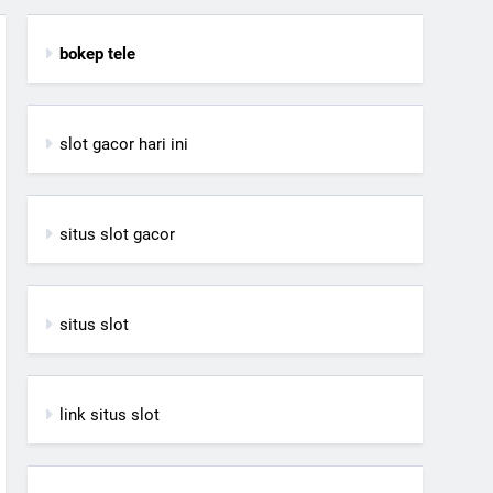
bokep tele
slot gacor hari ini
situs slot gacor
situs slot
link situs slot