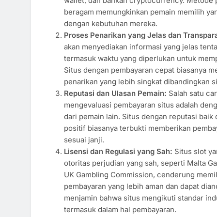
wallet, dan bahkan cryptocurrency. Metode
beragam memungkinkan pemain memilih yang
dengan kebutuhan mereka.
Proses Penarikan yang Jelas dan Transpar
akan menyediakan informasi yang jelas tent
termasuk waktu yang diperlukan untuk memp
Situs dengan pembayaran cepat biasanya me
penarikan yang lebih singkat dibandingkan si
Reputasi dan Ulasan Pemain:
Salah satu car
mengevaluasi pembayaran situs adalah deng
dari pemain lain. Situs dengan reputasi baik
positif biasanya terbukti memberikan pemba
sesuai janji.
Lisensi dan Regulasi yang Sah:
Situs slot ya
otoritas perjudian yang sah, seperti Malta G
UK Gambling Commission, cenderung memili
pembayaran yang lebih aman dan dapat dianda
menjamin bahwa situs mengikuti standar indu
termasuk dalam hal pembayaran.