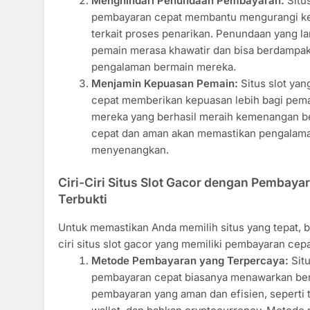
Menghindari Penundaan Pembayaran:
Situs
pembayaran cepat membantu mengurangi k
terkait proses penarikan. Penundaan yang 
pemain merasa khawatir dan bisa berdampak
pengalaman bermain mereka.
Menjamin Kepuasan Pemain:
Situs slot ya
cepat memberikan kepuasan lebih bagi pema
mereka yang berhasil meraih kemenangan be
cepat dan aman akan memastikan pengalama
menyenangkan.
Ciri-Ciri Situs Slot Gacor dengan Pembaya
Terbukti
Untuk memastikan Anda memilih situs yang tepat, b
ciri situs slot gacor yang memiliki pembayaran cepa
Metode Pembayaran yang Terpercaya:
Sit
pembayaran cepat biasanya menawarkan be
pembayaran yang aman dan efisien, seperti t