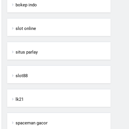
bokep indo
slot online
situs parlay
slot88
lk21
spaceman gacor