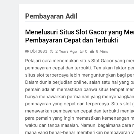
Pembayaran Adil
Menelusuri Situs Slot Gacor yang Me
Pembayaran Cepat dan Terbukti
Db13883
2 Years Ago
0
8 Mins
Pelajari cara menemukan situs Slot Gacor yang m
pembayaran cepat dan terbukti. Temukan faktor p
situs slot terpercaya lebih menguntungkan bagi pe
Dalam dunia perjudian online, salah satu hal yang p
pemain adalah memastikan bahwa situs tempat mer
hanya menawarkan permainan yang menyenangkan, 
pembayaran yang cepat dan terpercaya. Situs slot 
menawarkan pembayaran cepat dan terbukti menjadi
para pemain yang ingin memastikan kemenangan me
waktu dan tanpa masalah. Namun, bagaimana cara 
mana yang benar-benar memberikan pembayaran y