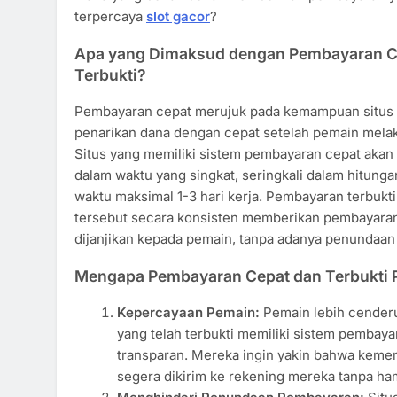
terpercaya
slot gacor
?
Apa yang Dimaksud dengan Pembayaran C
Terbukti?
Pembayaran cepat merujuk pada kemampuan situs
penarikan dana dengan cepat setelah pemain mela
Situs yang memiliki sistem pembayaran cepat aka
dalam waktu yang singkat, seringkali dalam hitunga
waktu maksimal 1-3 hari kerja. Pembayaran terbukti
tersebut secara konsisten memberikan pembayara
dijanjikan kepada pemain, tanpa adanya penundaan 
Mengapa Pembayaran Cepat dan Terbukti 
Kepercayaan Pemain:
Pemain lebih cenderu
yang telah terbukti memiliki sistem pembay
transparan. Mereka ingin yakin bahwa kem
segera dikirim ke rekening mereka tanpa ha