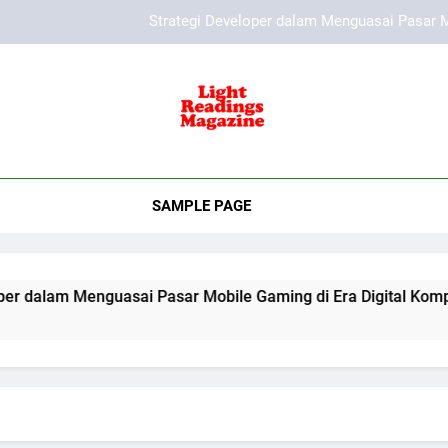
Strategi Developer dalam Menguasai Pasar Mo
Teknologi Streaming Game da
Cara Menghindari Kesalahan Umum Saat Akses
ht Readings Magazine
Cara Mudah Menggunakan 
tikel Informatif Dari Light Readings Magazine.
Strategi Developer dalam Menguasai Pasar Mo
SAMPLE PAGE
Teknologi Streaming Game da
Cara Menghindari Kesalahan Umum Saat Akses
enguasai Pasar Mobile Gaming di Era Digital Kompetitif