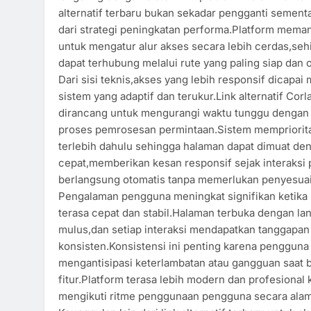
alternatif terbaru bukan sekadar pengganti sement
dari strategi peningkatan performa.Platform memanf
untuk mengatur alur akses secara lebih cerdas,se
dapat terhubung melalui rute yang paling siap dan o
Dari sisi teknis,akses yang lebih responsif dicapai
sistem yang adaptif dan terukur.Link alternatif Corl
dirancang untuk mengurangi waktu tunggu dengan
proses pemrosesan permintaan.Sistem mempriorit
terlebih dahulu sehingga halaman dapat dimuat de
cepat,memberikan kesan responsif sejak interaksi 
berlangsung otomatis tanpa memerlukan penyesuai
Pengalaman pengguna meningkat signifikan ketika
terasa cepat dan stabil.Halaman terbuka dengan lan
mulus,dan setiap interaksi mendapatkan tanggapan
konsisten.Konsistensi ini penting karena pengguna 
mengantisipasi keterlambatan atau gangguan saat 
fitur.Platform terasa lebih modern dan profesiona
mengikuti ritme penggunaan pengguna secara alam