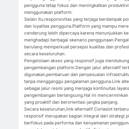
pengguna tetap fokus dan meningkatkan produktivi
menggunakan platform.
Selain itu,responsivitas yang terjaga berdampak po
dan loyalitas pengguna.Platform yang mampu mer
cenderung lebih dipercaya karena menunjukkan ke
menghadapi berbagai skenario penggunaan.Pengal
berulang memperkuat persepsi kualitas dan profes
secara keseluruhan.
Pengelolaan akses yang responsif juga mendukung
pengembangan platform.Dengan jalur alternatif ter
digunakan,pembaruan dan penyesuaian infrastruktu
tanpa mengganggu pengalaman pengguna.Link altern
sebagai jalur resmi yang menjaga kontinuitas laya
pengembangan berlangsung.Hal ini mencerminkan
yang proaktif dan berorientasi jangka panjang.
Secara keseluruhan,link alternatif Corlaslot terbar
responsif merupakan bagian integral dari strategi p
berfokus pada performa dan kenyamanan penggu