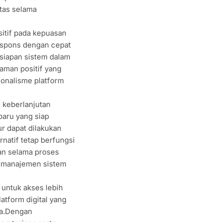
tas selama
sitif pada kepuasan
espons dengan cepat
siapan sistem dalam
aman positif yang
ionalisme platform
 keberlanjutan
baru yang siap
r dapat dilakukan
atif tetap berfungsi
nan selama proses
 manajemen sistem
u untuk akses lebih
latform digital yang
na.Dengan