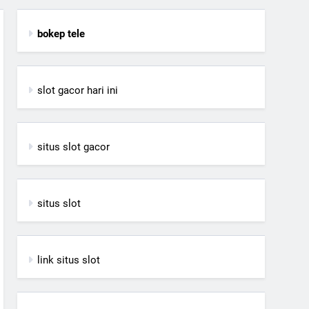
bokep tele
slot gacor hari ini
situs slot gacor
situs slot
link situs slot