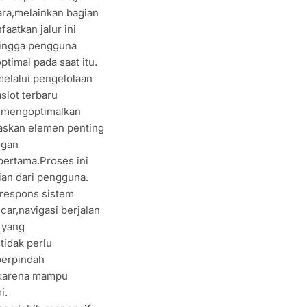
ara,melainkan bagian
aatkan jalur ini
hingga pengguna
ptimal pada saat itu.
 melalui pengelolaan
aslot terbaru
 mengoptimalkan
askan elemen penting
ngan
pertama.Proses ini
an dari pengguna.
 respons sistem
car,navigasi berjalan
 yang
tidak perlu
berpindah
l karena mampu
i.