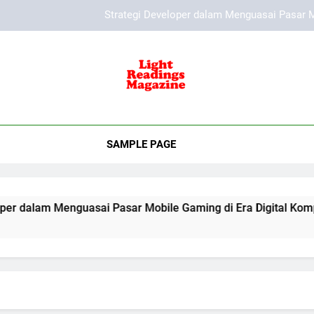
Strategi Developer dalam Menguasai Pasar Mo
Teknologi Streaming Game da
Cara Menghindari Kesalahan Umum Saat Akses
ht Readings Magazine
Cara Mudah Menggunakan 
tikel Informatif Dari Light Readings Magazine.
Strategi Developer dalam Menguasai Pasar Mo
SAMPLE PAGE
Teknologi Streaming Game da
Cara Menghindari Kesalahan Umum Saat Akses
enguasai Pasar Mobile Gaming di Era Digital Kompetitif