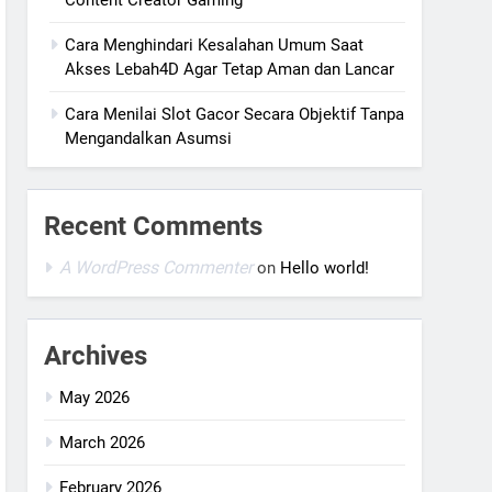
Content Creator Gaming
Cara Menghindari Kesalahan Umum Saat
Akses Lebah4D Agar Tetap Aman dan Lancar
Cara Menilai Slot Gacor Secara Objektif Tanpa
Mengandalkan Asumsi
Recent Comments
A WordPress Commenter
on
Hello world!
Archives
May 2026
March 2026
February 2026