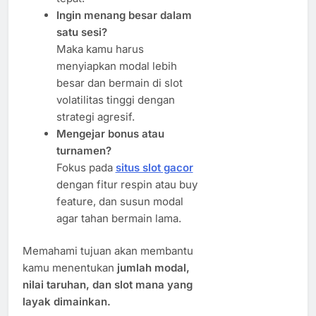
Ingin menang besar dalam
satu sesi?
Maka kamu harus
menyiapkan modal lebih
besar dan bermain di slot
volatilitas tinggi dengan
strategi agresif.
Mengejar bonus atau
turnamen?
Fokus pada
situs slot gacor
dengan fitur respin atau buy
feature, dan susun modal
agar tahan bermain lama.
Memahami tujuan akan membantu
kamu menentukan
jumlah modal,
nilai taruhan, dan slot mana yang
layak dimainkan.