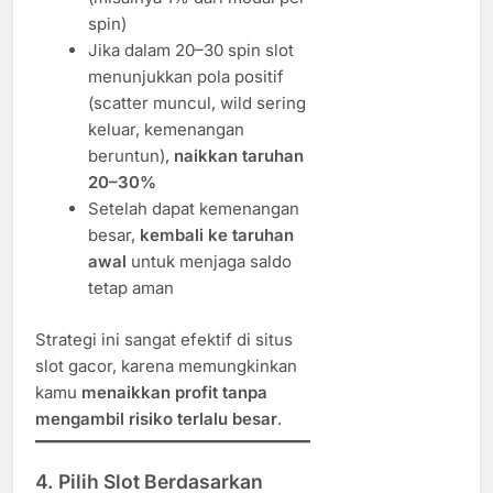
spin)
Jika dalam 20–30 spin slot
menunjukkan pola positif
(scatter muncul, wild sering
keluar, kemenangan
beruntun),
naikkan taruhan
20–30%
Setelah dapat kemenangan
besar,
kembali ke taruhan
awal
untuk menjaga saldo
tetap aman
Strategi ini sangat efektif di situs
slot gacor, karena memungkinkan
kamu
menaikkan profit tanpa
mengambil risiko terlalu besar
.
4.
Pilih Slot Berdasarkan