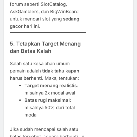
forum seperti SlotCatalog,
AskGamblers, dan BigWinBoard
untuk mencari slot yang
sedang
gacor hari ini
.
5.
Tetapkan Target Menang
dan Batas Kalah
Salah satu kesalahan umum
pemain adalah
tidak tahu kapan
harus berhenti.
Maka, tentukan:
Target menang realistis
:
misalnya 2x modal awal
Batas rugi maksimal
:
misalnya 50% dari total
modal
Jika sudah mencapai salah satu
batas tersebut, segera berhenti. Ini