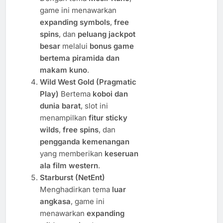
game ini menawarkan
expanding symbols
,
free
spins
, dan
peluang jackpot
besar
melalui
bonus game
bertema piramida dan
makam kuno
.
Wild West Gold (Pragmatic
Play)
Bertema
koboi dan
dunia barat
, slot ini
menampilkan
fitur sticky
wilds
,
free spins
, dan
pengganda kemenangan
yang memberikan
keseruan
ala film western
.
Starburst (NetEnt)
Menghadirkan tema
luar
angkasa
, game ini
menawarkan
expanding