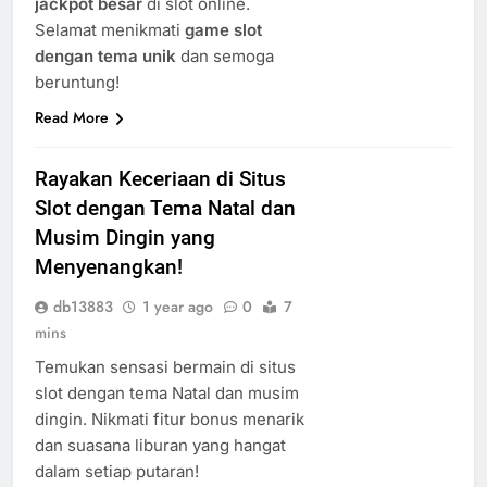
jackpot besar
di slot online.
Selamat menikmati
game slot
dengan tema unik
dan semoga
beruntung!
Read More
Rayakan Keceriaan di Situs
Slot dengan Tema Natal dan
Musim Dingin yang
Menyenangkan!
db13883
1 year ago
0
7
mins
Temukan sensasi bermain di situs
slot dengan tema Natal dan musim
dingin. Nikmati fitur bonus menarik
dan suasana liburan yang hangat
dalam setiap putaran!