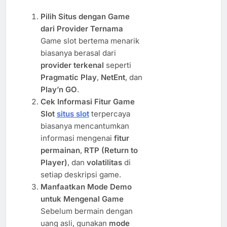
Pilih Situs dengan Game
dari Provider Ternama
Game slot bertema menarik
biasanya berasal dari
provider terkenal
seperti
Pragmatic Play
,
NetEnt
, dan
Play’n GO
.
Cek Informasi Fitur Game
Slot
situs slot
terpercaya
biasanya mencantumkan
informasi mengenai
fitur
permainan
,
RTP (Return to
Player)
, dan
volatilitas
di
setiap deskripsi game.
Manfaatkan Mode Demo
untuk Mengenal Game
Sebelum bermain dengan
uang asli, gunakan
mode