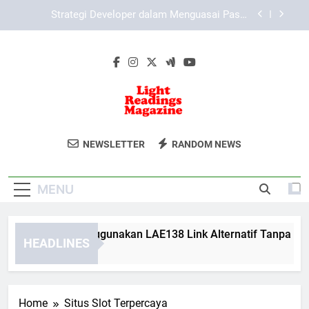
Skip
Teknologi Streaming Game dan Popularitas
to
Content Creator Gaming
content
Cara Menghindari Kesalahan Umum Saat Akses
Lebah4D Agar Tetap Aman dan Lancar
Cara Mudah Menggunakan LAE138 Link Alternatif
Tanpa Kendala
Strategi Developer dalam Menguasai Pasar
Mobile Gaming di Era Digital Kompetitif
Light Readings
Nikmati Artikel Informatif Dari Light
Teknologi Streaming Game dan Popularitas
NEWSLETTER
RANDOM NEWS
Content Creator Gaming
Magazine
Readings Magazine.
Cara Menghindari Kesalahan Umum Saat Akses
Lebah4D Agar Tetap Aman dan Lancar
MENU
ra Mudah Menggunakan LAE138 Link Alternatif Tanpa Kendal
HEADLINES
Months Ago
Home
Situs Slot Terpercaya