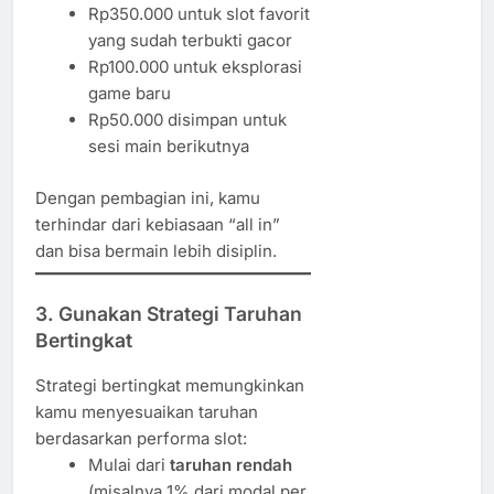
Rp350.000 untuk slot favorit
yang sudah terbukti gacor
Rp100.000 untuk eksplorasi
game baru
Rp50.000 disimpan untuk
sesi main berikutnya
Dengan pembagian ini, kamu
terhindar dari kebiasaan “all in”
dan bisa bermain lebih disiplin.
3.
Gunakan Strategi Taruhan
Bertingkat
Strategi bertingkat memungkinkan
kamu menyesuaikan taruhan
berdasarkan performa slot:
Mulai dari
taruhan rendah
(misalnya 1% dari modal per