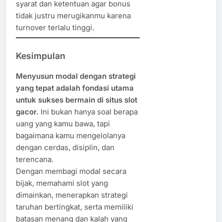
syarat dan ketentuan agar bonus
tidak justru merugikanmu karena
turnover terlalu tinggi.
Kesimpulan
Menyusun modal dengan strategi
yang tepat adalah fondasi utama
untuk sukses bermain di situs slot
gacor.
Ini bukan hanya soal berapa
uang yang kamu bawa, tapi
bagaimana kamu mengelolanya
dengan cerdas, disiplin, dan
terencana.
Dengan membagi modal secara
bijak, memahami slot yang
dimainkan, menerapkan strategi
taruhan bertingkat, serta memiliki
batasan menang dan kalah yang