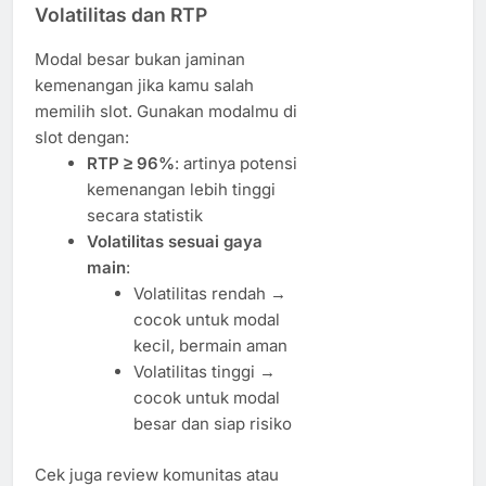
Volatilitas dan RTP
Modal besar bukan jaminan
kemenangan jika kamu salah
memilih slot. Gunakan modalmu di
slot dengan:
RTP ≥ 96%
: artinya potensi
kemenangan lebih tinggi
secara statistik
Volatilitas sesuai gaya
main
:
Volatilitas rendah →
cocok untuk modal
kecil, bermain aman
Volatilitas tinggi →
cocok untuk modal
besar dan siap risiko
Cek juga review komunitas atau