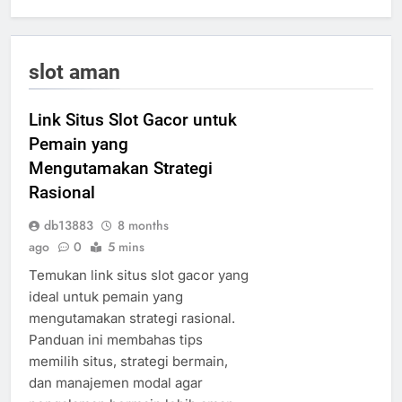
slot aman
Link Situs Slot Gacor untuk
Pemain yang
Mengutamakan Strategi
Rasional
db13883
8 months
ago
0
5 mins
Temukan link situs slot gacor yang
ideal untuk pemain yang
mengutamakan strategi rasional.
Panduan ini membahas tips
memilih situs, strategi bermain,
dan manajemen modal agar