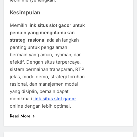
Kesimpulan
Memilih
link situs slot gacor untuk
pemain yang mengutamakan
strategi rasional
adalah langkah
penting untuk pengalaman
bermain yang aman, nyaman, dan
efektif. Dengan situs terpercaya,
sistem permainan transparan, RTP
jelas, mode demo, strategi taruhan
rasional, dan manajemen modal
yang disiplin, pemain dapat
menikmati
link situs slot gacor
online dengan lebih optimal.
Read More