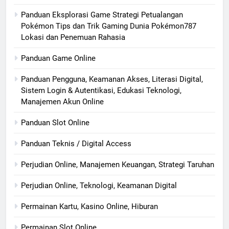
Panduan Eksplorasi Game Strategi Petualangan
Pokémon Tips dan Trik Gaming Dunia Pokémon787
Lokasi dan Penemuan Rahasia
Panduan Game Online
Panduan Pengguna, Keamanan Akses, Literasi Digital,
Sistem Login & Autentikasi, Edukasi Teknologi,
Manajemen Akun Online
Panduan Slot Online
Panduan Teknis / Digital Access
Perjudian Online, Manajemen Keuangan, Strategi Taruhan
Perjudian Online, Teknologi, Keamanan Digital
Permainan Kartu, Kasino Online, Hiburan
Permainan Slot Online