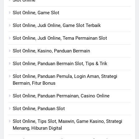
Slot Online, Game Slot
Slot Online, Judi Online, Game Slot Terbaik
Slot Online, Judi Online, Tema Permainan Slot
Slot Online, Kasino, Panduan Bermain
Slot Online, Panduan Bermain Slot, Tips & Trik
Slot Online, Panduan Pemula, Login Aman, Strategi
Bermain, Fitur Bonus
Slot Online, Panduan Permainan, Casino Online
Slot Online, Panduan Slot
Slot Online, Tips Slot, Maxwin, Game Kasino, Strategi
Menang, Hiburan Digital