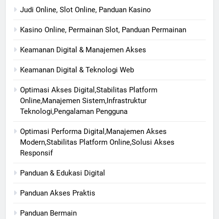
Judi Online, Slot Online, Panduan Kasino
Kasino Online, Permainan Slot, Panduan Permainan
Keamanan Digital & Manajemen Akses
Keamanan Digital & Teknologi Web
Optimasi Akses Digital,Stabilitas Platform
Online,Manajemen Sistem,Infrastruktur
Teknologi,Pengalaman Pengguna
Optimasi Performa Digital,Manajemen Akses
Modern,Stabilitas Platform Online,Solusi Akses
Responsif
Panduan & Edukasi Digital
Panduan Akses Praktis
Panduan Bermain