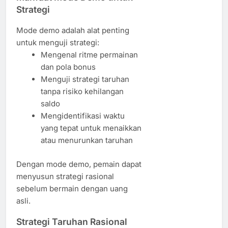
Strategi
Mode demo adalah alat penting
untuk menguji strategi:
Mengenal ritme permainan
dan pola bonus
Menguji strategi taruhan
tanpa risiko kehilangan
saldo
Mengidentifikasi waktu
yang tepat untuk menaikkan
atau menurunkan taruhan
Dengan mode demo, pemain dapat
menyusun strategi rasional
sebelum bermain dengan uang
asli.
Strategi Taruhan Rasional