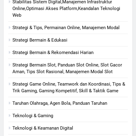
Stabilitas Sistem Digital,Manajemen Infrastruktur
Online,Optimasi Akses Platform,Keandalan Teknologi
Web
Strategi & Tips, Permainan Online, Manajemen Modal
Strategi Bermain & Edukasi
Strategi Bermain & Rekomendasi Harian
Strategi Bermain Slot, Panduan Slot Online, Slot Gacor
Aman, Tips Slot Rasional, Manajemen Modal Slot
Strategi Game Online, Teamwork dan Koordinasi, Tips &
Trik Gaming, Gaming Kompetitif, Skill & Taktik Game
Taruhan Olahraga, Agen Bola, Panduan Taruhan
Teknologi & Gaming
Teknologi & Keamanan Digital