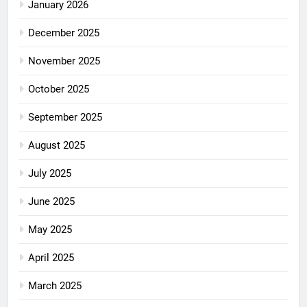
January 2026
December 2025
November 2025
October 2025
September 2025
August 2025
July 2025
June 2025
May 2025
April 2025
March 2025