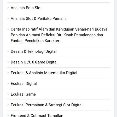
Analisis Pola Slot
Analisis Slot & Perilaku Pemain
Cerita Inspiratif Alam dan Kehidupan Sehari-hari Budaya
Pop dan Animasi Refleksi Diri Kisah Petualangan dan
Fantasi Pendidikan Karakter
Desain & Teknologi Digital
Desain UI/UX Game Digital
Edukasi & Analisis Matematika Digital
Edukasi Digital
Edukasi Game
Edukasi Permainan & Strategi Slot Digital
Frontend & Optimasi Tampilan