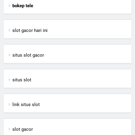
bokep tele
slot gacor hari ini
situs slot gacor
situs slot
link situs slot
slot gacor