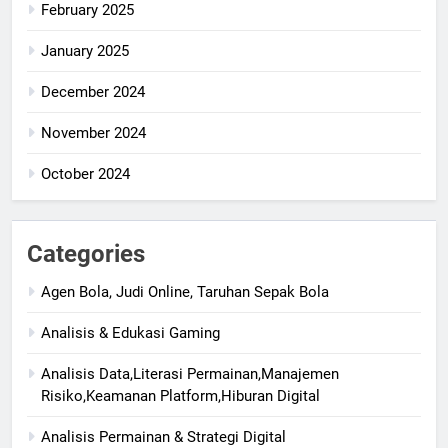
February 2025
January 2025
December 2024
November 2024
October 2024
Categories
Agen Bola, Judi Online, Taruhan Sepak Bola
Analisis & Edukasi Gaming
Analisis Data,Literasi Permainan,Manajemen
Risiko,Keamanan Platform,Hiburan Digital
Analisis Permainan & Strategi Digital