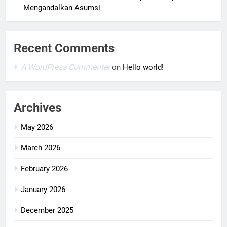
Mengandalkan Asumsi
Recent Comments
A WordPress Commenter
on
Hello world!
Archives
May 2026
March 2026
February 2026
January 2026
December 2025