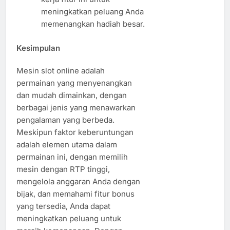
meningkatkan peluang Anda
memenangkan hadiah besar.
Kesimpulan
Mesin slot online adalah
permainan yang menyenangkan
dan mudah dimainkan, dengan
berbagai jenis yang menawarkan
pengalaman yang berbeda.
Meskipun faktor keberuntungan
adalah elemen utama dalam
permainan ini, dengan memilih
mesin dengan RTP tinggi,
mengelola anggaran Anda dengan
bijak, dan memahami fitur bonus
yang tersedia, Anda dapat
meningkatkan peluang untuk