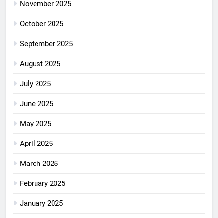
November 2025
October 2025
September 2025
August 2025
July 2025
June 2025
May 2025
April 2025
March 2025
February 2025
January 2025