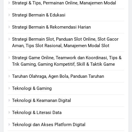
Strategi & Tips, Permainan Online, Manajemen Modal
Strategi Bermain & Edukasi
Strategi Bermain & Rekomendasi Harian
Strategi Bermain Slot, Panduan Slot Online, Slot Gacor
Aman, Tips Slot Rasional, Manajemen Modal Slot
Strategi Game Online, Teamwork dan Koordinasi, Tips &
Trik Gaming, Gaming Kompetitif, Skill & Taktik Game
Taruhan Olahraga, Agen Bola, Panduan Taruhan
Teknologi & Gaming
Teknologi & Keamanan Digital
Teknologi & Literasi Data
Teknologi dan Akses Platform Digital