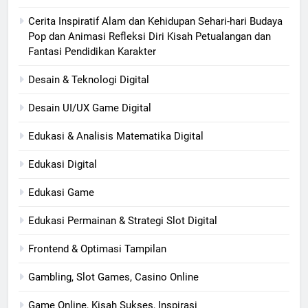
Cerita Inspiratif Alam dan Kehidupan Sehari-hari Budaya
Pop dan Animasi Refleksi Diri Kisah Petualangan dan
Fantasi Pendidikan Karakter
Desain & Teknologi Digital
Desain UI/UX Game Digital
Edukasi & Analisis Matematika Digital
Edukasi Digital
Edukasi Game
Edukasi Permainan & Strategi Slot Digital
Frontend & Optimasi Tampilan
Gambling, Slot Games, Casino Online
Game Online, Kisah Sukses, Inspirasi