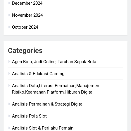
December 2024
November 2024
October 2024
Categories
Agen Bola, Judi Online, Taruhan Sepak Bola
Analisis & Edukasi Gaming
Analisis Data,Literasi Permainan,Manajemen
Risiko,Keamanan Platform,Hiburan Digital
Analisis Permainan & Strategi Digital
Analisis Pola Slot
Analisis Slot & Perilaku Pemain