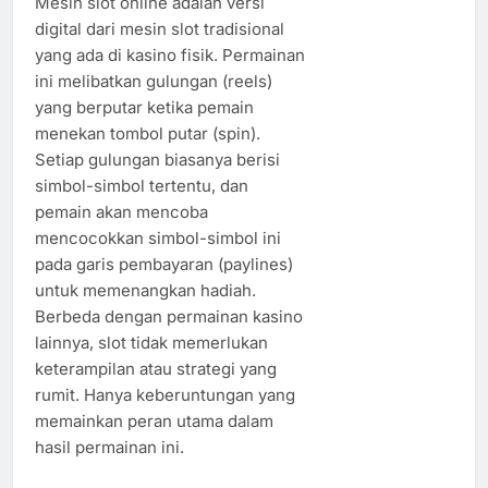
Mesin slot online adalah versi
digital dari mesin slot tradisional
yang ada di kasino fisik. Permainan
ini melibatkan gulungan (reels)
yang berputar ketika pemain
menekan tombol putar (spin).
Setiap gulungan biasanya berisi
simbol-simbol tertentu, dan
pemain akan mencoba
mencocokkan simbol-simbol ini
pada garis pembayaran (paylines)
untuk memenangkan hadiah.
Berbeda dengan permainan kasino
lainnya, slot tidak memerlukan
keterampilan atau strategi yang
rumit. Hanya keberuntungan yang
memainkan peran utama dalam
hasil permainan ini.