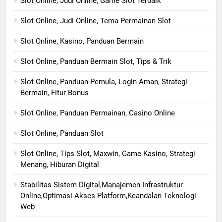
Slot Online, Judi Online, Game Slot Terbaik
Slot Online, Judi Online, Tema Permainan Slot
Slot Online, Kasino, Panduan Bermain
Slot Online, Panduan Bermain Slot, Tips & Trik
Slot Online, Panduan Pemula, Login Aman, Strategi
Bermain, Fitur Bonus
Slot Online, Panduan Permainan, Casino Online
Slot Online, Panduan Slot
Slot Online, Tips Slot, Maxwin, Game Kasino, Strategi
Menang, Hiburan Digital
Stabilitas Sistem Digital,Manajemen Infrastruktur
Online,Optimasi Akses Platform,Keandalan Teknologi
Web