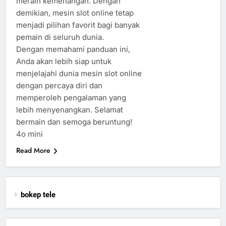
meraih kemenangan. Dengan
demikian, mesin slot online tetap
menjadi pilihan favorit bagi banyak
pemain di seluruh dunia.
Dengan memahami panduan ini,
Anda akan lebih siap untuk
menjelajahi dunia mesin slot online
dengan percaya diri dan
memperoleh pengalaman yang
lebih menyenangkan. Selamat
bermain dan semoga beruntung!
4o mini
Read More
bokep tele