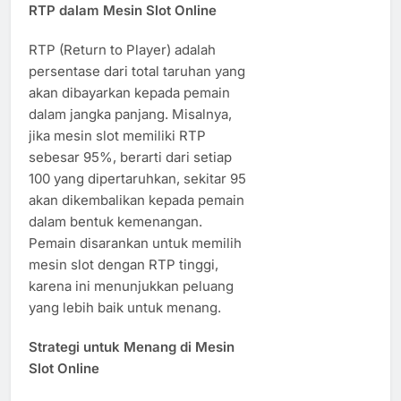
RTP dalam Mesin Slot Online
RTP (Return to Player) adalah
persentase dari total taruhan yang
akan dibayarkan kepada pemain
dalam jangka panjang. Misalnya,
jika mesin slot memiliki RTP
sebesar 95%, berarti dari setiap
100 yang dipertaruhkan, sekitar 95
akan dikembalikan kepada pemain
dalam bentuk kemenangan.
Pemain disarankan untuk memilih
mesin slot dengan RTP tinggi,
karena ini menunjukkan peluang
yang lebih baik untuk menang.
Strategi untuk Menang di Mesin
Slot Online