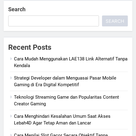
Search
SEARCH
Recent Posts
Cara Mudah Menggunakan LAE138 Link Alternatif Tanpa
Kendala
Strategi Developer dalam Menguasai Pasar Mobile
Gaming di Era Digital Kompetitif
Teknologi Streaming Game dan Popularitas Content
Creator Gaming
Cara Menghindari Kesalahan Umum Saat Akses
Lebah4D Agar Tetap Aman dan Lancar
Cara Menilai Slot Gacor Secara Objektif Tanpa