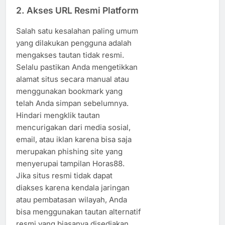
2. Akses URL Resmi Platform
Salah satu kesalahan paling umum
yang dilakukan pengguna adalah
mengakses tautan tidak resmi.
Selalu pastikan Anda mengetikkan
alamat situs secara manual atau
menggunakan bookmark yang
telah Anda simpan sebelumnya.
Hindari mengklik tautan
mencurigakan dari media sosial,
email, atau iklan karena bisa saja
merupakan phishing site yang
menyerupai tampilan Horas88.
Jika situs resmi tidak dapat
diakses karena kendala jaringan
atau pembatasan wilayah, Anda
bisa menggunakan tautan alternatif
resmi yang biasanya disediakan