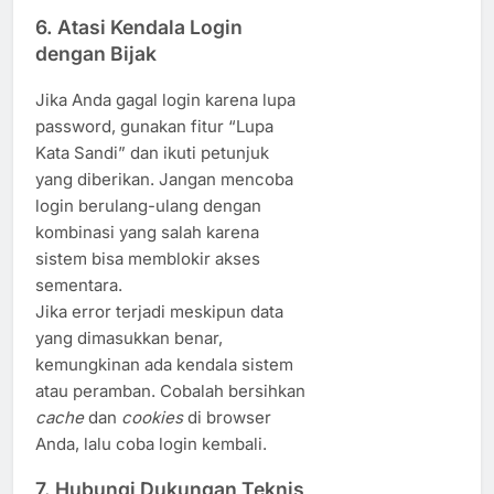
6. Atasi Kendala Login
dengan Bijak
Jika Anda gagal login karena lupa
password, gunakan fitur “Lupa
Kata Sandi” dan ikuti petunjuk
yang diberikan. Jangan mencoba
login berulang-ulang dengan
kombinasi yang salah karena
sistem bisa memblokir akses
sementara.
Jika error terjadi meskipun data
yang dimasukkan benar,
kemungkinan ada kendala sistem
atau peramban. Cobalah bersihkan
cache
dan
cookies
di browser
Anda, lalu coba login kembali.
7. Hubungi Dukungan Teknis