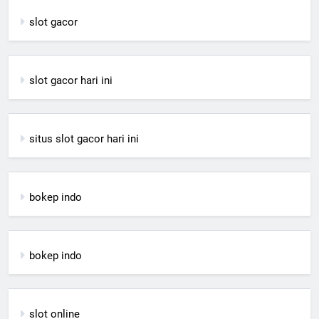
slot gacor
slot gacor hari ini
situs slot gacor hari ini
bokep indo
bokep indo
slot online