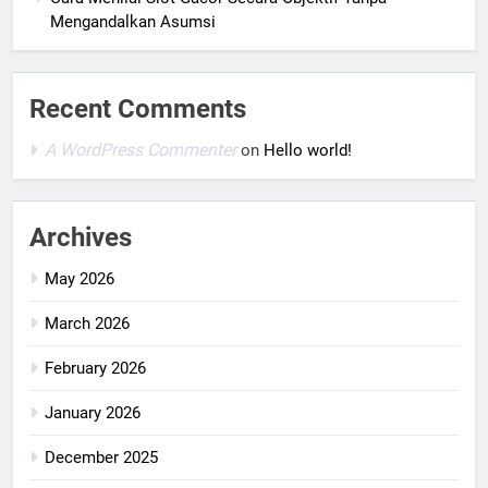
Mengandalkan Asumsi
Recent Comments
A WordPress Commenter
on
Hello world!
Archives
May 2026
March 2026
February 2026
January 2026
December 2025