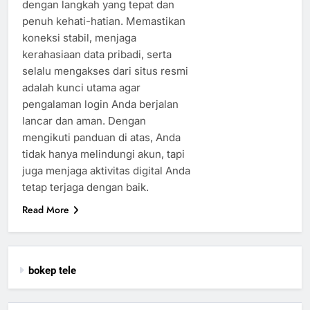
dengan langkah yang tepat dan
penuh kehati-hatian. Memastikan
koneksi stabil, menjaga
kerahasiaan data pribadi, serta
selalu mengakses dari situs resmi
adalah kunci utama agar
pengalaman login Anda berjalan
lancar dan aman. Dengan
mengikuti panduan di atas, Anda
tidak hanya melindungi akun, tapi
juga menjaga aktivitas digital Anda
tetap terjaga dengan baik.
Read More
bokep tele