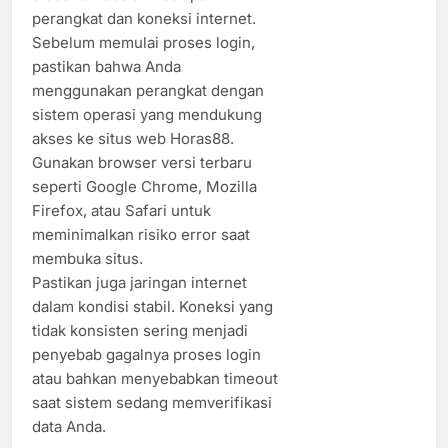
perangkat dan koneksi internet.
Sebelum memulai proses login,
pastikan bahwa Anda
menggunakan perangkat dengan
sistem operasi yang mendukung
akses ke situs web Horas88.
Gunakan browser versi terbaru
seperti Google Chrome, Mozilla
Firefox, atau Safari untuk
meminimalkan risiko error saat
membuka situs.
Pastikan juga jaringan internet
dalam kondisi stabil. Koneksi yang
tidak konsisten sering menjadi
penyebab gagalnya proses login
atau bahkan menyebabkan timeout
saat sistem sedang memverifikasi
data Anda.