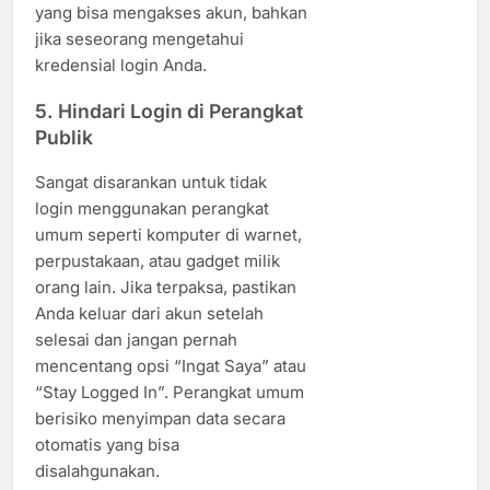
yang bisa mengakses akun, bahkan
jika seseorang mengetahui
kredensial login Anda.
5. Hindari Login di Perangkat
Publik
Sangat disarankan untuk tidak
login menggunakan perangkat
umum seperti komputer di warnet,
perpustakaan, atau gadget milik
orang lain. Jika terpaksa, pastikan
Anda keluar dari akun setelah
selesai dan jangan pernah
mencentang opsi “Ingat Saya” atau
“Stay Logged In”. Perangkat umum
berisiko menyimpan data secara
otomatis yang bisa
disalahgunakan.