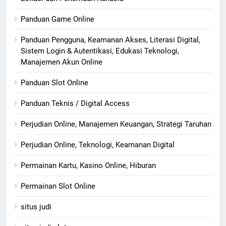
Panduan Game Online
Panduan Pengguna, Keamanan Akses, Literasi Digital,
Sistem Login & Autentikasi, Edukasi Teknologi,
Manajemen Akun Online
Panduan Slot Online
Panduan Teknis / Digital Access
Perjudian Online, Manajemen Keuangan, Strategi Taruhan
Perjudian Online, Teknologi, Keamanan Digital
Permainan Kartu, Kasino Online, Hiburan
Permainan Slot Online
situs judi