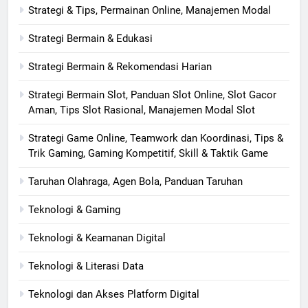
Strategi & Tips, Permainan Online, Manajemen Modal
Strategi Bermain & Edukasi
Strategi Bermain & Rekomendasi Harian
Strategi Bermain Slot, Panduan Slot Online, Slot Gacor
Aman, Tips Slot Rasional, Manajemen Modal Slot
Strategi Game Online, Teamwork dan Koordinasi, Tips &
Trik Gaming, Gaming Kompetitif, Skill & Taktik Game
Taruhan Olahraga, Agen Bola, Panduan Taruhan
Teknologi & Gaming
Teknologi & Keamanan Digital
Teknologi & Literasi Data
Teknologi dan Akses Platform Digital