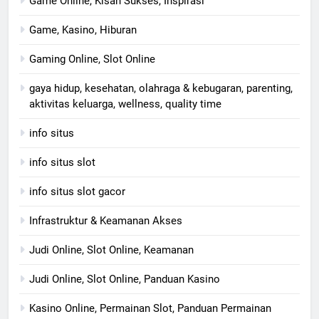
Game Online, Kisah Sukses, Inspirasi
Game, Kasino, Hiburan
Gaming Online, Slot Online
gaya hidup, kesehatan, olahraga & kebugaran, parenting,
aktivitas keluarga, wellness, quality time
info situs
info situs slot
info situs slot gacor
Infrastruktur & Keamanan Akses
Judi Online, Slot Online, Keamanan
Judi Online, Slot Online, Panduan Kasino
Kasino Online, Permainan Slot, Panduan Permainan