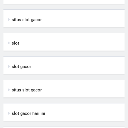
situs slot gacor
slot
slot gacor
situs slot gacor
slot gacor hari ini