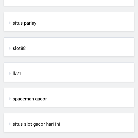
situs parlay
slot88
lk21
spaceman gacor
situs slot gacor hari ini