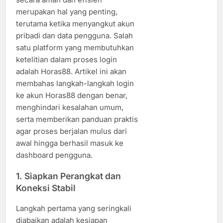
merupakan hal yang penting,
terutama ketika menyangkut akun
pribadi dan data pengguna. Salah
satu platform yang membutuhkan
ketelitian dalam proses login
adalah Horas88. Artikel ini akan
membahas langkah-langkah login
ke akun Horas88 dengan benar,
menghindari kesalahan umum,
serta memberikan panduan praktis
agar proses berjalan mulus dari
awal hingga berhasil masuk ke
dashboard pengguna.
1. Siapkan Perangkat dan
Koneksi Stabil
Langkah pertama yang seringkali
diabaikan adalah kesiapan