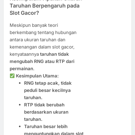
Taruhan Berpengaruh pada
Slot Gacor?
Meskipun banyak teori
berkembang tentang hubungan
antara ukuran taruhan dan
kemenangan dalam slot gacor,
kenyataannya
taruhan tidak
mengubah RNG atau RTP dari
permainan
.
Kesimpulan Utama:
RNG tetap acak, tidak
peduli besar kecilnya
taruhan.
RTP tidak berubah
berdasarkan ukuran
taruhan.
Taruhan besar lebih
menguntungkan dalam slot