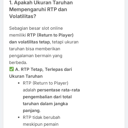
1. Apakah Ukuran Taruhan
Mempengaruhi RTP dan
Volatilitas?
Sebagian besar slot online
memiliki
RTP (Return to Player)
dan volatilitas tetap
, tetapi ukuran
taruhan bisa memberikan
pengalaman bermain yang
berbeda.
A. RTP Tetap, Terlepas dari
Ukuran Taruhan
RTP (Return to Player)
adalah
persentase rata-rata
pengembalian dari total
taruhan dalam jangka
panjang
.
RTP tidak berubah
meskipun pemain