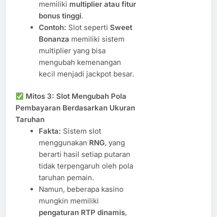
memiliki
multiplier atau fitur
bonus tinggi
.
Contoh:
Slot seperti
Sweet
Bonanza
memiliki sistem
multiplier yang bisa
mengubah kemenangan
kecil menjadi jackpot besar.
Mitos 3: Slot Mengubah Pola
Pembayaran Berdasarkan Ukuran
Taruhan
Fakta:
Sistem slot
menggunakan
RNG
, yang
berarti hasil setiap putaran
tidak terpengaruh oleh pola
taruhan pemain.
Namun, beberapa kasino
mungkin memiliki
pengaturan RTP dinamis
,