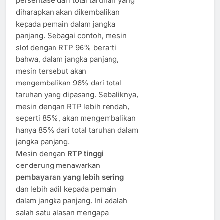
persentase dari total taruhan yang
diharapkan akan dikembalikan
kepada pemain dalam jangka
panjang. Sebagai contoh, mesin
slot dengan RTP 96% berarti
bahwa, dalam jangka panjang,
mesin tersebut akan
mengembalikan 96% dari total
taruhan yang dipasang. Sebaliknya,
mesin dengan RTP lebih rendah,
seperti 85%, akan mengembalikan
hanya 85% dari total taruhan dalam
jangka panjang.
Mesin dengan
RTP tinggi
cenderung menawarkan
pembayaran yang lebih sering
dan lebih adil kepada pemain
dalam jangka panjang. Ini adalah
salah satu alasan mengapa