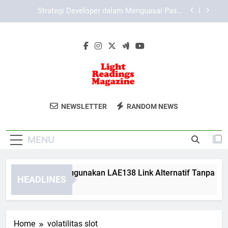
Skip
Teknologi Streaming Game dan Popularitas
to
Content Creator Gaming
content
Cara Menghindari Kesalahan Umum Saat Akses
Lebah4D Agar Tetap Aman dan Lancar
Cara Mudah Menggunakan LAE138 Link Alternatif
Tanpa Kendala
Strategi Developer dalam Menguasai Pasar
Mobile Gaming di Era Digital Kompetitif
Light Readings
Nikmati Artikel Informatif Dari Light
Teknologi Streaming Game dan Popularitas
NEWSLETTER
RANDOM NEWS
Content Creator Gaming
Magazine
Readings Magazine.
Cara Menghindari Kesalahan Umum Saat Akses
Lebah4D Agar Tetap Aman dan Lancar
MENU
ra Mudah Menggunakan LAE138 Link Alternatif Tanpa Kendal
HEADLINES
Months Ago
Home
volatilitas slot