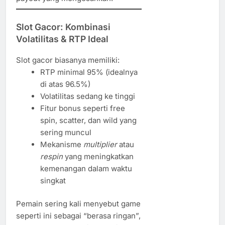
Slot Gacor: Kombinasi
Volatilitas & RTP Ideal
Slot gacor biasanya memiliki:
RTP minimal 95% (idealnya
di atas 96.5%)
Volatilitas sedang ke tinggi
Fitur bonus seperti free
spin, scatter, dan wild yang
sering muncul
Mekanisme
multiplier
atau
respin
yang meningkatkan
kemenangan dalam waktu
singkat
Pemain sering kali menyebut game
seperti ini sebagai “berasa ringan”,