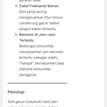
putaran awal.
Catat Frekuensi Bonus
Slot yang sering
mengeluarkan fitur bonus
cenderung gacor dalam
jangka waktu tertentu.
Bermain di Jam-Jam
Tertentu
Beberapa komunitas
menyarankan jam bermain
tertentu sebagai waktu
“hangat” berdasarkan data
statistik komunitas
pengguna.
Penutup
Slot gacor bukanlah hasil dari