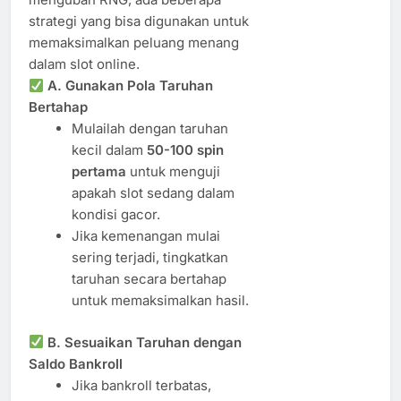
strategi yang bisa digunakan untuk
memaksimalkan peluang menang
dalam slot online.
A. Gunakan Pola Taruhan
Bertahap
Mulailah dengan taruhan
kecil dalam
50-100 spin
pertama
untuk menguji
apakah slot sedang dalam
kondisi gacor.
Jika kemenangan mulai
sering terjadi, tingkatkan
taruhan secara bertahap
untuk memaksimalkan hasil.
B. Sesuaikan Taruhan dengan
Saldo Bankroll
Jika bankroll terbatas,