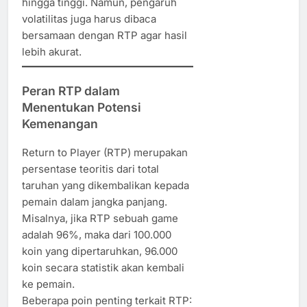
hingga tinggi. Namun, pengaruh
volatilitas juga harus dibaca
bersamaan dengan RTP agar hasil
lebih akurat.
Peran RTP dalam
Menentukan Potensi
Kemenangan
Return to Player (RTP) merupakan
persentase teoritis dari total
taruhan yang dikembalikan kepada
pemain dalam jangka panjang.
Misalnya, jika RTP sebuah game
adalah 96%, maka dari 100.000
koin yang dipertaruhkan, 96.000
koin secara statistik akan kembali
ke pemain.
Beberapa poin penting terkait RTP: