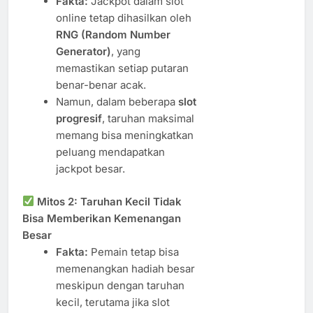
Fakta:
Jackpot dalam slot
online tetap dihasilkan oleh
RNG (Random Number
Generator)
, yang
memastikan setiap putaran
benar-benar acak.
Namun, dalam beberapa
slot
progresif
, taruhan maksimal
memang bisa meningkatkan
peluang mendapatkan
jackpot besar.
Mitos 2: Taruhan Kecil Tidak
Bisa Memberikan Kemenangan
Besar
Fakta:
Pemain tetap bisa
memenangkan hadiah besar
meskipun dengan taruhan
kecil, terutama jika slot