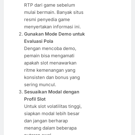
RTP dari game sebelum
mulai bermain. Banyak situs
resmi penyedia game
menyertakan informasi ini.
Gunakan Mode Demo untuk
Evaluasi Pola
Dengan mencoba demo,
pemain bisa mengamati
apakah slot menawarkan
ritme kemenangan yang
konsisten dan bonus yang
sering muncul.
Sesuaikan Modal dengan
Profil Slot
Untuk slot volatilitas tinggi,
siapkan modal lebih besar
dan jangan berharap
menang dalam beberapa