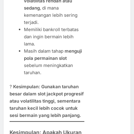
volatilitas rendah atau
sedang
, di mana
kemenangan lebih sering
terjadi.
Memiliki bankroll terbatas
dan ingin bermain lebih
lama.
Masih dalam tahap
menguji
pola permainan slot
sebelum meningkatkan
taruhan.
?
Kesimpulan:
Gunakan taruhan
besar dalam slot jackpot progresif
atau volatilitas tinggi, sementara
taruhan kecil lebih cocok untuk
sesi bermain yang lebih panjang.
Kesimpulan: Apakah Ukuran