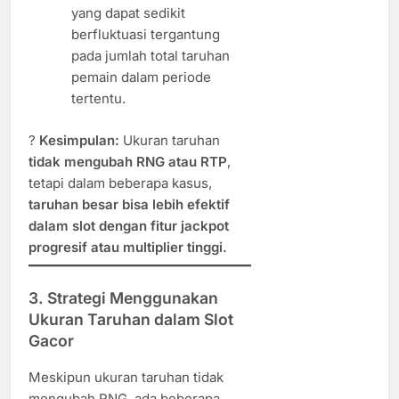
yang dapat sedikit
berfluktuasi tergantung
pada jumlah total taruhan
pemain dalam periode
tertentu.
?
Kesimpulan:
Ukuran taruhan
tidak mengubah RNG atau RTP
,
tetapi dalam beberapa kasus,
taruhan besar bisa lebih efektif
dalam slot dengan fitur jackpot
progresif atau multiplier tinggi.
3. Strategi Menggunakan
Ukuran Taruhan dalam Slot
Gacor
Meskipun ukuran taruhan tidak
mengubah RNG, ada beberapa