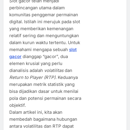
Slot gacor telah menjadi
perbincangan utama dalam
komunitas penggemar permainan
digital. Istilah ini merujuk pada slot
yang memberikan kemenangan
relatif sering dan menguntungkan
dalam kurun waktu tertentu. Untuk
memahami mengapa sebuah
slot
gacor
dianggap “gacor”, dua
elemen krusial yang perlu
dianalisis adalah
volatilitas
dan
Return to Player (RTP)
. Keduanya
merupakan metrik statistik yang
bisa dijadikan dasar untuk menilai
pola dan potensi permainan secara
objektif.
Dalam artikel ini, kita akan
membedah bagaimana hubungan
antara volatilitas dan RTP dapat