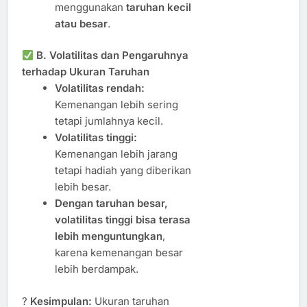
menggunakan
taruhan kecil
atau besar
.
B. Volatilitas dan Pengaruhnya
terhadap Ukuran Taruhan
Volatilitas rendah:
Kemenangan lebih sering
tetapi jumlahnya kecil.
Volatilitas tinggi:
Kemenangan lebih jarang
tetapi hadiah yang diberikan
lebih besar.
Dengan taruhan besar,
volatilitas tinggi bisa terasa
lebih menguntungkan
,
karena kemenangan besar
lebih berdampak.
?
Kesimpulan:
Ukuran taruhan