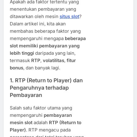
Apakah ada faktor tertentu yang
menentukan pembayaran yang
ditawarkan oleh mesin
situs slot
?
Dalam artikel ini, kita akan
membahas beberapa faktor yang
mempengaruhi mengapa
beberapa
slot memiliki pembayaran yang
lebih tinggi
daripada yang lain,
termasuk
RTP
,
volatilitas
,
fitur
bonus
, dan banyak lagi.
1.
RTP (Return to Player) dan
Pengaruhnya terhadap
Pembayaran
Salah satu faktor utama yang
mempengaruhi
pembayaran
mesin slot
adalah
RTP (Return to
Player)
. RTP mengacu pada