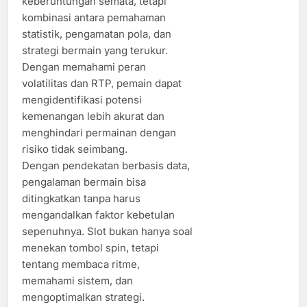
keberuntungan semata, tetapi
kombinasi antara pemahaman
statistik, pengamatan pola, dan
strategi bermain yang terukur.
Dengan memahami peran
volatilitas dan RTP, pemain dapat
mengidentifikasi potensi
kemenangan lebih akurat dan
menghindari permainan dengan
risiko tidak seimbang.
Dengan pendekatan berbasis data,
pengalaman bermain bisa
ditingkatkan tanpa harus
mengandalkan faktor kebetulan
sepenuhnya. Slot bukan hanya soal
menekan tombol spin, tetapi
tentang membaca ritme,
memahami sistem, dan
mengoptimalkan strategi.