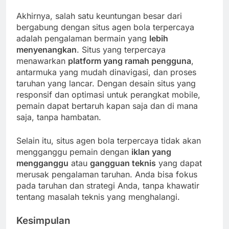
Akhirnya, salah satu keuntungan besar dari
bergabung dengan situs agen bola terpercaya
adalah pengalaman bermain yang
lebih
menyenangkan
. Situs yang terpercaya
menawarkan
platform yang ramah pengguna
,
antarmuka yang mudah dinavigasi, dan proses
taruhan yang lancar. Dengan desain situs yang
responsif dan optimasi untuk perangkat mobile,
pemain dapat bertaruh kapan saja dan di mana
saja, tanpa hambatan.
Selain itu, situs agen bola terpercaya tidak akan
mengganggu pemain dengan
iklan yang
mengganggu
atau
gangguan teknis
yang dapat
merusak pengalaman taruhan. Anda bisa fokus
pada taruhan dan strategi Anda, tanpa khawatir
tentang masalah teknis yang menghalangi.
Kesimpulan