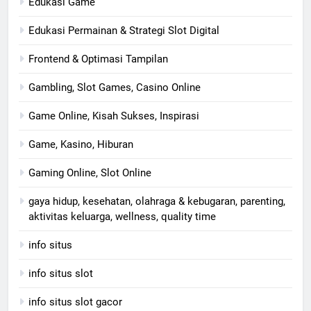
Edukasi Game
Edukasi Permainan & Strategi Slot Digital
Frontend & Optimasi Tampilan
Gambling, Slot Games, Casino Online
Game Online, Kisah Sukses, Inspirasi
Game, Kasino, Hiburan
Gaming Online, Slot Online
gaya hidup, kesehatan, olahraga & kebugaran, parenting,
aktivitas keluarga, wellness, quality time
info situs
info situs slot
info situs slot gacor