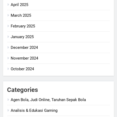
April 2025
March 2025
February 2025
January 2025
December 2024
November 2024
October 2024
Categories
Agen Bola, Judi Online, Taruhan Sepak Bola
Analisis & Edukasi Gaming