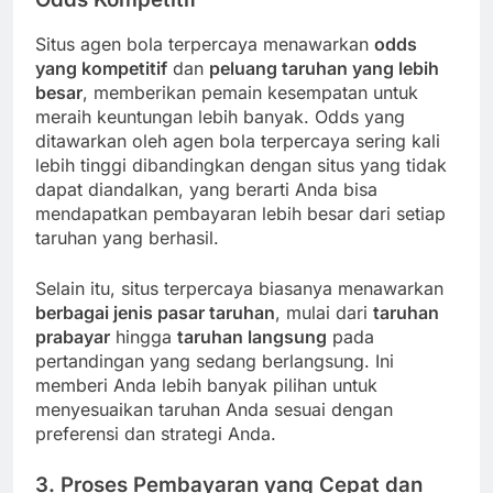
Situs agen bola terpercaya menawarkan
odds
yang kompetitif
dan
peluang taruhan yang lebih
besar
, memberikan pemain kesempatan untuk
meraih keuntungan lebih banyak. Odds yang
ditawarkan oleh agen bola terpercaya sering kali
lebih tinggi dibandingkan dengan situs yang tidak
dapat diandalkan, yang berarti Anda bisa
mendapatkan pembayaran lebih besar dari setiap
taruhan yang berhasil.
Selain itu, situs terpercaya biasanya menawarkan
berbagai jenis pasar taruhan
, mulai dari
taruhan
prabayar
hingga
taruhan langsung
pada
pertandingan yang sedang berlangsung. Ini
memberi Anda lebih banyak pilihan untuk
menyesuaikan taruhan Anda sesuai dengan
preferensi dan strategi Anda.
3.
Proses Pembayaran yang Cepat dan