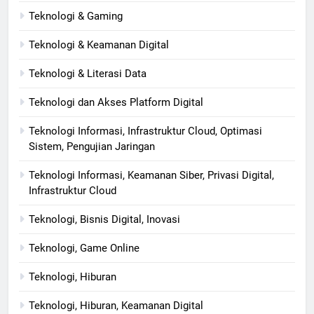
Teknologi & Gaming
Teknologi & Keamanan Digital
Teknologi & Literasi Data
Teknologi dan Akses Platform Digital
Teknologi Informasi, Infrastruktur Cloud, Optimasi
Sistem, Pengujian Jaringan
Teknologi Informasi, Keamanan Siber, Privasi Digital,
Infrastruktur Cloud
Teknologi, Bisnis Digital, Inovasi
Teknologi, Game Online
Teknologi, Hiburan
Teknologi, Hiburan, Keamanan Digital