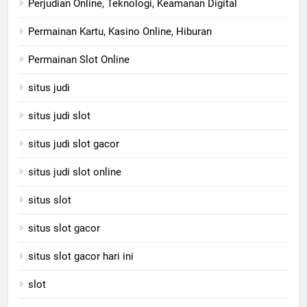
Perjudian Online, Teknologi, Keamanan Digital
Permainan Kartu, Kasino Online, Hiburan
Permainan Slot Online
situs judi
situs judi slot
situs judi slot gacor
situs judi slot online
situs slot
situs slot gacor
situs slot gacor hari ini
slot