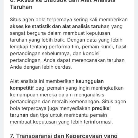
Taruhan
Situs agen bola terpercaya sering kali memberikan
akses ke statistik dan alat analisis taruhan
yang
sangat berguna dalam membuat keputusan
taruhan yang lebih baik. Dengan data yang lebih
lengkap tentang performa tim, pemain kunci, hasil
pertandingan sebelumnya, dan kondisi
pertandingan, Anda dapat merencanakan taruhan
Anda dengan lebih cerdas.
Alat analisis ini memberikan
keunggulan
kompetitif
bagi pemain yang ingin meningkatkan
kemampuan mereka dalam menganalisis
pertandingan dan meraih kemenangan. Situs agen
bola terpercaya juga menyediakan
prediksi
taruhan
dan tips untuk membantu pemain
membuat keputusan yang lebih terinformasi.
7.
Transparansi dan Kepercayaan yang