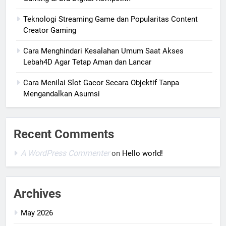
Teknologi Streaming Game dan Popularitas Content
Creator Gaming
Cara Menghindari Kesalahan Umum Saat Akses
Lebah4D Agar Tetap Aman dan Lancar
Cara Menilai Slot Gacor Secara Objektif Tanpa
Mengandalkan Asumsi
Recent Comments
A WordPress Commenter
on
Hello world!
Archives
May 2026