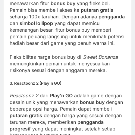
menawarkan fitur
bonus buy
yang fleksibel.
Pemain bisa membeli akses ke
putaran gratis
seharga 100x taruhan. Dengan adanya
pengganda
dan
simbol lollipop
yang dapat memicu
kemenangan besar, fitur bonus buy memberi
pemain peluang langsung untuk menikmati potensi
hadiah besar dari game yang penuh warna ini.
Fleksibilitas harga bonus buy di
Sweet Bonanza
memungkinkan pemain untuk menyesuaikan
risikonya sesuai dengan anggaran mereka.
3.
Reactoonz 2 (Play’n GO)
Reactoonz 2
dari
Play’n GO
adalah game dengan
desain unik yang menawarkan
bonus buy
dengan
beberapa opsi harga. Pemain dapat membeli
putaran gratis
dengan harga yang sesuai dengan
taruhan mereka, memberikan
pengganda
progresif
yang dapat meningkat setelah setiap