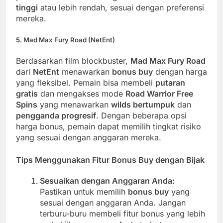
tinggi
atau lebih rendah, sesuai dengan preferensi
mereka.
5.
Mad Max Fury Road (NetEnt)
Berdasarkan film blockbuster,
Mad Max Fury Road
dari
NetEnt
menawarkan
bonus buy
dengan harga
yang fleksibel. Pemain bisa membeli
putaran
gratis
dan mengakses mode
Road Warrior Free
Spins
yang menawarkan
wilds bertumpuk
dan
pengganda progresif
. Dengan beberapa opsi
harga bonus, pemain dapat memilih tingkat risiko
yang sesuai dengan anggaran mereka.
Tips Menggunakan Fitur Bonus Buy dengan Bijak
Sesuaikan dengan Anggaran Anda:
Pastikan untuk memilih
bonus buy
yang
sesuai dengan anggaran Anda. Jangan
terburu-buru membeli fitur bonus yang lebih