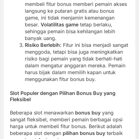
membeli fitur bonus memberi pemain akses
langsung ke putaran gratis atau bonus
game, ini tidak menjamin kemenangan
besar.
Volatilitas game
tetap berlaku,
sehingga pemain bisa kehilangan lebih
banyak uang.
Risiko Berlebih:
Fitur ini bisa menjadi sangat
menggoda, tetapi bisa juga meningkatkan
risiko bagi pemain yang tidak berhati-hati
dalam mengatur anggaran mereka. Pemain
harus bijak dalam memilih kapan untuk
menggunakan fitur bonus buy.
Slot Populer dengan Pilihan Bonus Buy yang
Fleksibel
Beberapa slot menawarkan
bonus buy
yang
sangat fleksibel, memberi pemain berbagai opsi
harga untuk membeli fitur bonus. Berikut adalah
beberapa slot dengan
pilihan bonus buy
terbaik