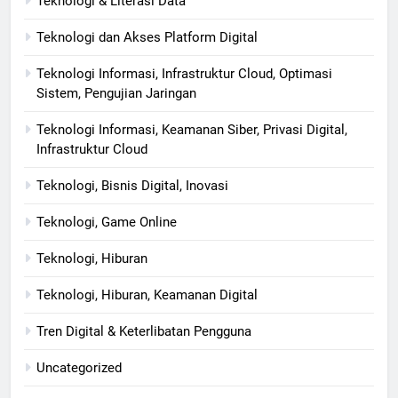
Teknologi & Literasi Data
Teknologi dan Akses Platform Digital
Teknologi Informasi, Infrastruktur Cloud, Optimasi
Sistem, Pengujian Jaringan
Teknologi Informasi, Keamanan Siber, Privasi Digital,
Infrastruktur Cloud
Teknologi, Bisnis Digital, Inovasi
Teknologi, Game Online
Teknologi, Hiburan
Teknologi, Hiburan, Keamanan Digital
Tren Digital & Keterlibatan Pengguna
Uncategorized