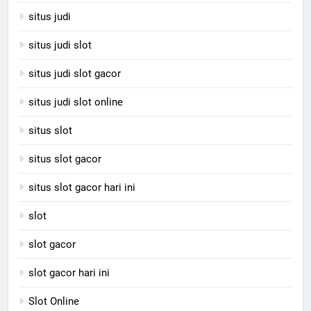
situs judi
situs judi slot
situs judi slot gacor
situs judi slot online
situs slot
situs slot gacor
situs slot gacor hari ini
slot
slot gacor
slot gacor hari ini
Slot Online