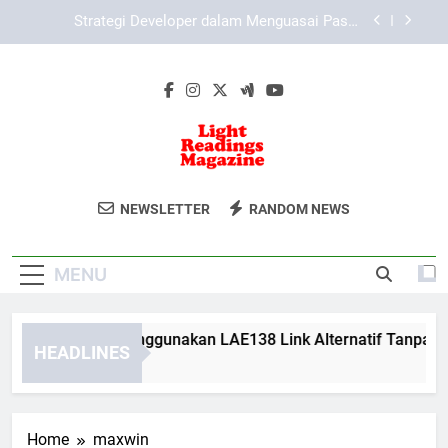
Mobile Gaming di Era Digital Kompetitif
Skip
Teknologi Streaming Game dan Popularitas
to
Content Creator Gaming
content
Cara Menghindari Kesalahan Umum Saat Akses
Lebah4D Agar Tetap Aman dan Lancar
Cara Mudah Menggunakan LAE138 Link Alternatif
Tanpa Kendala
Strategi Developer dalam Menguasai Pasar
Mobile Gaming di Era Digital Kompetitif
Light Readings
Nikmati Artikel Informatif Dari Light
Teknologi Streaming Game dan Popularitas
NEWSLETTER
RANDOM NEWS
Magazine
Content Creator Gaming
Readings Magazine.
Cara Menghindari Kesalahan Umum Saat Akses
Lebah4D Agar Tetap Aman dan Lancar
MENU
Cara Mudah Menggunakan LAE138 Link Alternatif Tanpa Kend
HEADLINES
3 Months Ago
Home
maxwin