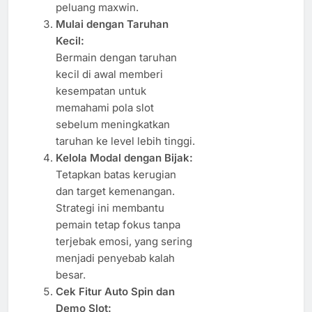
peluang maxwin.
Mulai dengan Taruhan
Kecil:
Bermain dengan taruhan
kecil di awal memberi
kesempatan untuk
memahami pola slot
sebelum meningkatkan
taruhan ke level lebih tinggi.
Kelola Modal dengan Bijak:
Tetapkan batas kerugian
dan target kemenangan.
Strategi ini membantu
pemain tetap fokus tanpa
terjebak emosi, yang sering
menjadi penyebab kalah
besar.
Cek Fitur Auto Spin dan
Demo Slot: