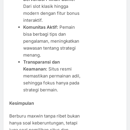
Dari slot klasik hingga
modern dengan fitur bonus
interaktif.
Komunitas Aktif:
Pemain
bisa berbagi tips dan
pengalaman, meningkatkan
wawasan tentang strategi
menang.
Transparansi dan
Keamanan:
Situs resmi
memastikan permainan adil,
sehingga fokus hanya pada
strategi bermain.
Kesimpulan
Berburu maxwin tanpa ribet bukan
hanya soal keberuntungan, tetapi
juga soal pemilihan situs dan