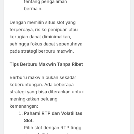
tentang pengalaman
bermain.
Dengan memilih situs slot yang
terpercaya, risiko penipuan atau
kerugian dapat diminimalkan,
sehingga fokus dapat sepenuhnya
pada strategi berburu maxwin.
Tips Berburu Maxwin Tanpa Ribet
Berburu maxwin bukan sekadar
keberuntungan. Ada beberapa
strategi yang bisa diterapkan untuk
meningkatkan peluang
kemenangan:
Pahami RTP dan Volatilitas
Slot:
Pilih slot dengan RTP tinggi