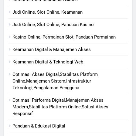
Judi Online, Slot Online, Keamanan
Judi Online, Slot Online, Panduan Kasino
Kasino Online, Permainan Slot, Panduan Permainan
Keamanan Digital & Manajemen Akses
Keamanan Digital & Teknologi Web
Optimasi Akses Digital,Stabilitas Platform
Online,Manajemen Sistem,Infrastruktur
Teknologi,Pengalaman Pengguna
Optimasi Performa Digital,Manajemen Akses
Modern,Stabilitas Platform Online,Solusi Akses
Responsif
Panduan & Edukasi Digital