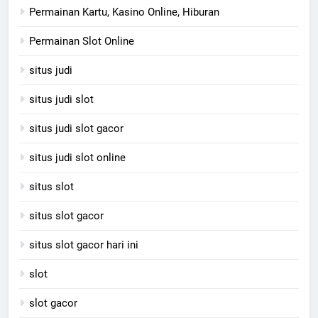
Permainan Kartu, Kasino Online, Hiburan
Permainan Slot Online
situs judi
situs judi slot
situs judi slot gacor
situs judi slot online
situs slot
situs slot gacor
situs slot gacor hari ini
slot
slot gacor