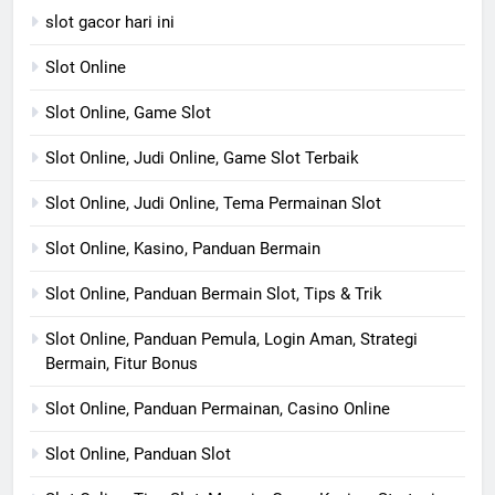
slot gacor hari ini
Slot Online
Slot Online, Game Slot
Slot Online, Judi Online, Game Slot Terbaik
Slot Online, Judi Online, Tema Permainan Slot
Slot Online, Kasino, Panduan Bermain
Slot Online, Panduan Bermain Slot, Tips & Trik
Slot Online, Panduan Pemula, Login Aman, Strategi
Bermain, Fitur Bonus
Slot Online, Panduan Permainan, Casino Online
Slot Online, Panduan Slot