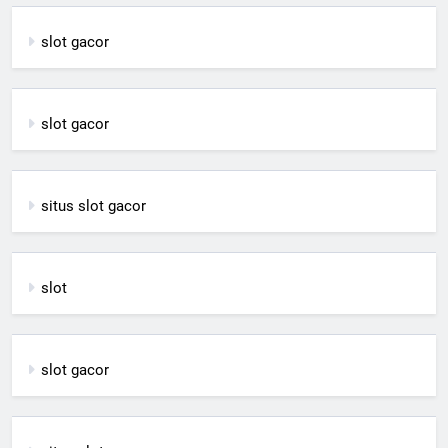
slot gacor
slot gacor
situs slot gacor
slot
slot gacor