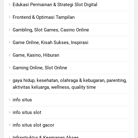
Edukasi Permainan & Strategi Slot Digital
Frontend & Optimasi Tampilan
Gambling, Slot Games, Casino Online
Game Online, Kisah Sukses, Inspirasi
Game, Kasino, Hiburan
Gaming Online, Slot Online
gaya hidup, kesehatan, olahraga & kebugaran, parenting,
aktivitas keluarga, wellness, quality time
info situs
info situs slot
info situs slot gacor
Infrastruktur & Keamanan Akses