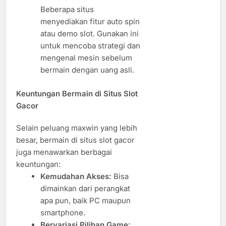
Beberapa situs
menyediakan fitur auto spin
atau demo slot. Gunakan ini
untuk mencoba strategi dan
mengenal mesin sebelum
bermain dengan uang asli.
Keuntungan Bermain di Situs Slot
Gacor
Selain peluang maxwin yang lebih
besar, bermain di situs slot gacor
juga menawarkan berbagai
keuntungan:
Kemudahan Akses:
Bisa
dimainkan dari perangkat
apa pun, baik PC maupun
smartphone.
Bervariasi Pilihan Game: