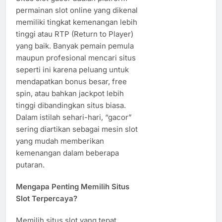
permainan slot online yang dikenal
memiliki tingkat kemenangan lebih
tinggi atau RTP (Return to Player)
yang baik. Banyak pemain pemula
maupun profesional mencari situs
seperti ini karena peluang untuk
mendapatkan bonus besar, free
spin, atau bahkan jackpot lebih
tinggi dibandingkan situs biasa.
Dalam istilah sehari-hari, “gacor”
sering diartikan sebagai mesin slot
yang mudah memberikan
kemenangan dalam beberapa
putaran.
Mengapa Penting Memilih Situs
Slot Terpercaya?
Memilih situs slot yang tepat