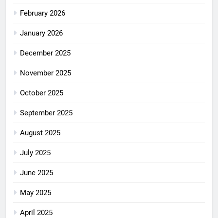
February 2026
January 2026
December 2025
November 2025
October 2025
September 2025
August 2025
July 2025
June 2025
May 2025
April 2025