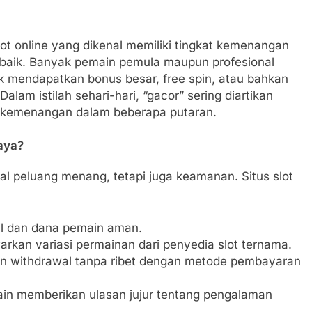
lot online yang dikenal memiliki tingkat kemenangan
ng baik. Banyak pemain pemula maupun profesional
tuk mendapatkan bonus besar, free spin, atau bahkan
Dalam istilah sehari-hari, “gacor” sering diartikan
 kemenangan dalam beberapa putaran.
aya?
al peluang menang, tetapi juga keamanan. Situs slot
l dan dana pemain aman.
kan variasi permainan dari penyedia slot ternama.
n withdrawal tanpa ribet dengan metode pembayaran
in memberikan ulasan jujur tentang pengalaman