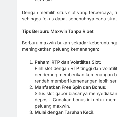
Dengan memilih situs slot yang terpercaya, r
sehingga fokus dapat sepenuhnya pada strat
Tips Berburu Maxwin Tanpa Ribet
Berburu maxwin bukan sekadar keberuntungan
meningkatkan peluang kemenangan:
Pahami RTP dan Volatilitas Slot:
Pilih slot dengan RTP tinggi dan volatili
cenderung memberikan kemenangan besar
rendah memberi kemenangan lebih seri
Manfaatkan Free Spin dan Bonus:
Situs slot gacor biasanya menyediakan
deposit. Gunakan bonus ini untuk me
peluang maxwin.
Mulai dengan Taruhan Kecil: