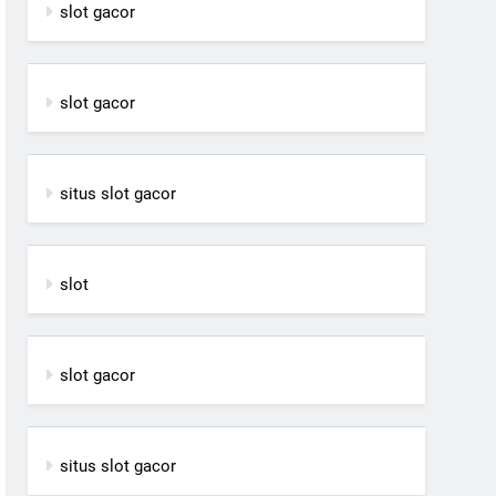
slot gacor
slot gacor
situs slot gacor
slot
slot gacor
situs slot gacor