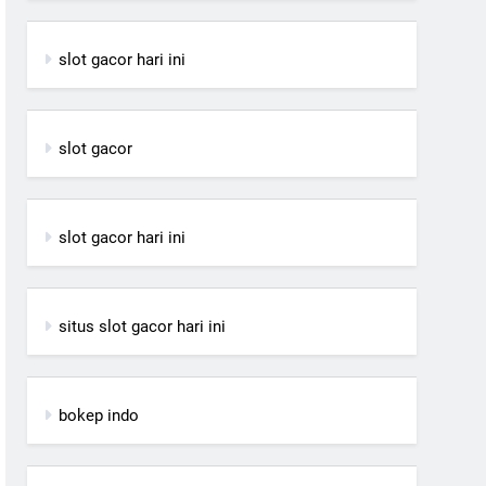
slot gacor hari ini
slot gacor
slot gacor hari ini
situs slot gacor hari ini
bokep indo