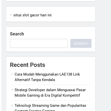
situs slot gacor hari ini
Search
SEARCH
Recent Posts
Cara Mudah Menggunakan LAE138 Link
Alternatif Tanpa Kendala
Strategi Developer dalam Menguasai Pasar
Mobile Gaming di Era Digital Kompetitif
Teknologi Streaming Game dan Popularitas