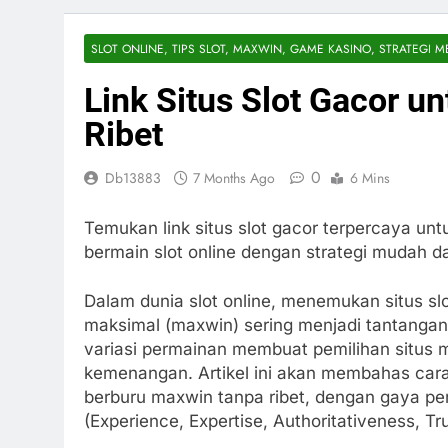
SLOT ONLINE, TIPS SLOT, MAXWIN, GAME KASINO, STRATEGI M
Link Situs Slot Gacor 
Ribet
0
Db13883
7 Months Ago
6 Mins
Temukan link situs slot gacor terpercaya un
bermain slot online dengan strategi mudah d
Dalam dunia slot online, menemukan situs s
maksimal (maxwin) sering menjadi tantangan 
variasi permainan membuat pemilihan situs
kemenangan. Artikel ini akan membahas c
berburu maxwin tanpa ribet, dengan gaya pen
(Experience, Expertise, Authoritativeness, Tr